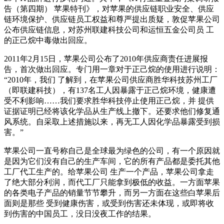
告（第四期） 苹果特刊》，对苹果的供应链职业安全、供应
链环境保护、供应链员工权益和尊严提出质疑，敦促苹果公司
公布供应链信息，对苏州联建科技公司和运恒五金公司员 工
的正己烷中毒做出回应。
2011年2月15日，苹果公司公布了2010年供应商责任进展报
告，首次做出回应。专门用一章对于正己烷的使用进行说明：
“2010年，我们 了解到，在苹果公司供应商胜华科技苏州工厂
（即联建科技），有137名工人因暴露于正己烷环境，健康遭
受不利影响……我们要求胜华科技停止使用正己烷，并 提供
证据证明已经将该化学品从生产线上撤下。还要求他们修复通
风系统。自采取上述措施以来，再无工人因化学品暴露受到损
害。”
苹果公司一直号称自己是全球最为绿色的公司，有一个原因就
是因为它们没有自己的生产车间，它的所有产品都是委托其他
工厂代工生产的。给苹果公司 生产一个产品，苹果公司拿走
了绝大部分利润，而代工厂只能拿到极低的收益。一方面苹果
的各类电子产品的销量节节攀升，而另一方面在这些白苹果后
面则是那些 受到健康伤害，或受到伤害还未体现，或即将收
到伤害的中国员工，没日没夜工作的结果。