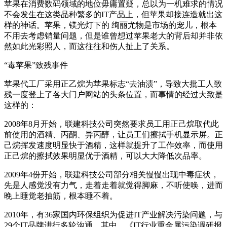
苹果在消费数码领域的地位毋庸置疑，总以为一机难求的情况
不会发生在这类品种繁多的IT产品上，但苹果却接连造就出这
样的神话。苹果，镁光灯下的 绚丽尤物是市场的宠儿，根本
不用去考虑销量问题，但是谁曾想过苹果老大的背后却并非依
然如此光彩照人，而这往往和伤人扯上了关系。
“毒苹果”致残事件
苹果代工厂采用正乙烷为苹果标志“去油渍”，导致大批工人致
残一度登上了各大门户网站的头条位置，而事情的经过大致是
这样的：
2008年8月开始，联建科技公司突然要求员工用正己烷取代此
前使用的酒精、丙酮、异丙醇，让员工们擦拭手机显示屏。正
己烷挥发速度明显快于酒精，这样就提升了工作效率，而使用
正己烷的擦拭效果明显优于酒精，可以大大降低次品率。
2009年4份开始，联建科技公司部分相关慢慢出现中毒症状，
先是人感觉没有力气，走着走着就觉得脚麻，不听使唤，进而
晚上睡觉老抽筋，根本睡不着。
2010年，有36家国内环保组织为促进IT产业解决污染问题，与
29个IT品牌进行多轮沟通。其中，《IT行业重金属污染调研报