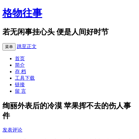
格物往事
若无闲事挂心头 便是人间好时节
跳至正文
菜单
首页
简介
存 档
工具下载
链接
留 言
绚丽外表后的冷漠 苹果挥不去的伤人事
件
发表评论