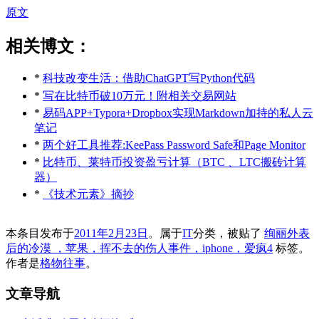
原文
相关博文：
*
科技改变生活：借助ChatGPT写Python代码
*
写在比特币破10万元！附相关交易网站
*
易码APP+Typora+Dropbox实现Markdown加持的私人云
笔记
*
两个好工具推荐:KeePass Password Safe和Page Monitor
*
比特币、莱特币投资盈亏计算（BTC 、LTC搬砖计算
器）
*
《技术元素》摘抄
本条目发布于
2011年2月23日
。属于
IT
分类，被贴了
绚丽外表
后的冷漠 ，苹果，挥不去的伤人事件，iphone，爱疯4
标签。
作者是
格物往事
。
文章导航