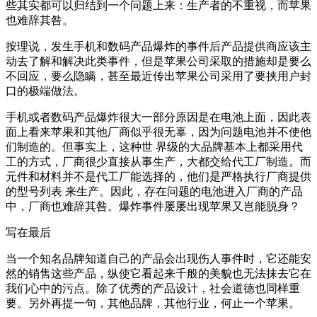
些其实都可以归结到一个问题上来：生产者的不重视，而苹果
也难辞其咎。
按理说，发生手机和数码产品爆炸的事件后产品提供商应该主
动去了解和解决此类事件，但是苹果公司采取的措施却是要么
不回应，要么隐瞒，甚至最近传出苹果公司采用了要挟用户封
口的极端做法。
手机或者数码产品爆炸很大一部分原因是在电池上面，因此表
面上看来苹果和其他厂商似乎很无辜，因为问题电池并不使他
们制造的。但事实上，这种世 界级的大品牌基本上都采用代
工的方式，厂商很少直接从事生产，大都交给代工厂制造。而
元件和材料并不是代工厂能选择的，他们是严格执行厂商提供
的型号列表 来生产。因此，存在问题的电池进入厂商的产品
中，厂商也难辞其咎。爆炸事件屡屡出现苹果又岂能脱身？
写在最后
当一个知名品牌知道自己的产品会出现伤人事件时，它还能安
然的销售这些产品，纵使它看起来千般的美貌也无法抹去它在
我们心中的污点。除了优秀的产品设计，社会道德也同样重
要。另外再提一句，其他品牌，其他行业，何止一个苹果。