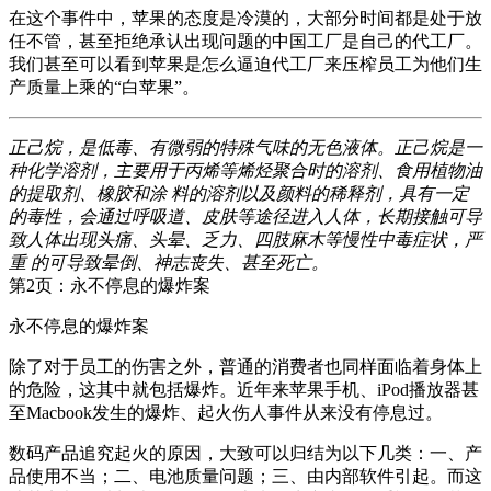
在这个事件中，苹果的态度是冷漠的，大部分时间都是处于放
任不管，甚至拒绝承认出现问题的中国工厂是自己的代工厂。
我们甚至可以看到苹果是怎么逼迫代工厂来压榨员工为他们生
产质量上乘的“白苹果”。
正己烷，是低毒、有微弱的特殊气味的无色液体。正己烷是一
种化学溶剂，主要用于丙烯等烯烃聚合时的溶剂、食用植物油
的提取剂、橡胶和涂 料的溶剂以及颜料的稀释剂，具有一定
的毒性，会通过呼吸道、皮肤等途径进入人体，长期接触可导
致人体出现头痛、头晕、乏力、四肢麻木等慢性中毒症状，严
重 的可导致晕倒、神志丧失、甚至死亡。
第2页：永不停息的爆炸案
永不停息的爆炸案
除了对于员工的伤害之外，普通的消费者也同样面临着身体上
的危险，这其中就包括爆炸。近年来苹果手机、iPod播放器甚
至Macbook发生的爆炸、起火伤人事件从来没有停息过。
数码产品追究起火的原因，大致可以归结为以下几类：一、产
品使用不当；二、电池质量问题；三、由内部软件引起。而这