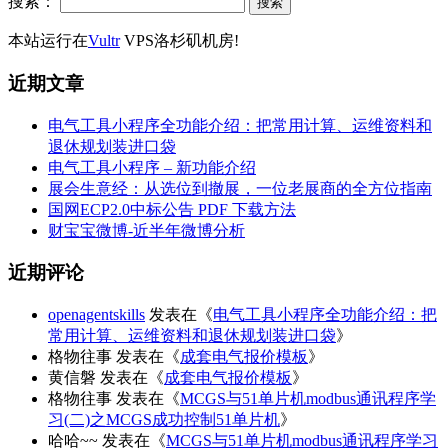
搜索：
本站运行在
Vultr
VPS洛杉矶机房!
近期文章
电气工具小程序全功能介绍：把常用计算、运维资料和
退休规划装进口袋
电气工具小程序 – 新功能介绍
展会生意经：从选位到撤展，一位老展商的全方位指南
国网ECP2.0中标公告 PDF 下载方法
财宝宝微博-近半年微博分析
近期评论
openagentskills
发表在《
电气工具小程序全功能介绍：把
常用计算、运维资料和退休规划装进口袋
》
格物往事
发表在《
成套电气报价模板
》
黄信磐
发表在《
成套电气报价模板
》
格物往事
发表在《
MCGS与51单片机modbus通讯程序学
习(二)之MCGS成功控制51单片机
》
哈哈~~
发表在《
MCGS与51单片机modbus通讯程序学习