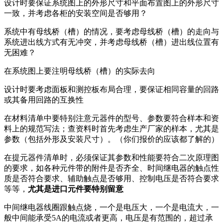
设计时要保证系统图上的外形尺寸和平面布置图上的外形尺寸
一致，并考虑各柜的安装空间是否够用？
系统中有母线桥（槽）的情况，要考虑母线桥（槽）的走向与
系统进出线方式有无冲突，并考虑母线桥（槽）进出线位置有
无困难？
在系统图上要注明母线桥（槽）的实际去向
设计时要考虑面板和测控板布局合理，要保证相同容量的回路
或其备用回路的互换性
在材料清单中要特别注意元器件的型号、参数要符合样本和资
料上的规范写法；查资料时首先考虑生产厂家的样本，尤其是
参数（包括外形及安装尺寸）。（你们报价的应该都了解的）
在提元器件清单时，必须保证其参数和性能要符合二次原理图
的要求，如各种元件带的附件是否齐全、时间继电器的触点性
质是否符合要求、辅助触点是否够用、控制电压是否符合要求
等等，
尤其是进口元件要特别留意
中间继电器线圈跟触点烧，一个是电压大，一个是电流大，一
般中间能承受5A的电流或者更高，电压是有范围的，超过承