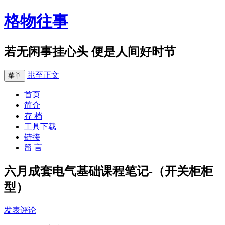
格物往事
若无闲事挂心头 便是人间好时节
跳至正文
菜单
首页
简介
存 档
工具下载
链接
留 言
六月成套电气基础课程笔记-（开关柜柜
型）
发表评论