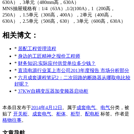
630A），3单元（480mm高，630A）
MNS抽屉规格有：1/4（63A）,1/2(100A)，1（200高，
250A），1.5单元（300高，400A），2单元（400高，
630A），2.5单元（500高，630），3单元（600高，630A）
相关博文：
*
居配工程管理流程
*
身边的工匠精神之报价工程师
*
财务知识:实际应付供货单位多少钱？
*
直流电源行业某上市公司2013年度报告 市场分析部分
*
六月成套课程笔记2：二次回路的断路器从哪取电比较
好呢？
*
37KW自耦变压器加变频器启动柜
本条目发布于
2014年4月12日
。属于
成套电气
、
电气
分类，被
贴了
开关柜
、
成套电气
、
柜体
、
柜型
、
配电柜
标签。
作者是
格物往事
。
文章导航