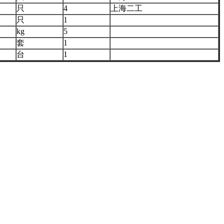
只
4
上海二工
只
1
kg
5
套
1
台
1