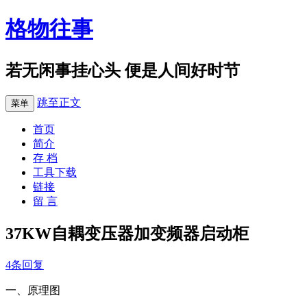
格物往事
若无闲事挂心头 便是人间好时节
跳至正文
菜单
首页
简介
存 档
工具下载
链接
留 言
37KW自耦变压器加变频器启动柜
4条回复
一、原理图