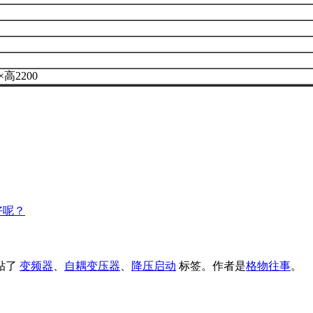
×高2200
好呢？
贴了
变频器
、
自耦变压器
、
降压启动
标签。
作者是
格物往事
。