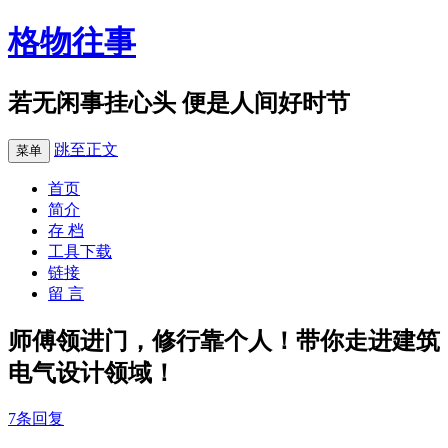
格物往事
若无闲事挂心头 便是人间好时节
跳至正文
菜单
首页
简介
存 档
工具下载
链接
留 言
师傅领进门，修行靠个人！带你走进建筑
电气设计领域！
7条回复