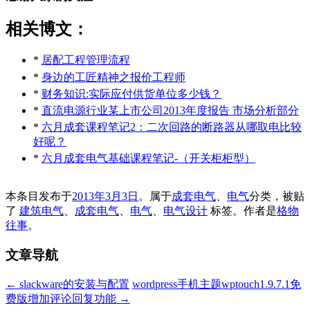
相关博文：
*
居配工程管理流程
*
身边的工匠精神之报价工程师
*
财务知识:实际应付供货单位多少钱？
*
直流电源行业某上市公司2013年度报告 市场分析部分
*
六月成套课程笔记2：二次回路的断路器从哪取电比较
好呢？
*
六月成套电气基础课程笔记-（开关柜柜型）
本条目发布于
2013年3月3日
。属于
成套电气
、
电气
分类，被贴
了
建筑电气
、
成套电气
、
电气
、
电气设计
标签。
作者是
格物
往事
。
文章导航
←
slackware的安装与配置
wordpress手机主题wptouch1.9.7.1免
费版增加评论回复功能
→