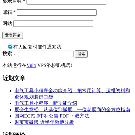
显示名称
*
邮箱
*
网站
有人回复时邮件通知我
搜索：
本站运行在
Vultr
VPS洛杉矶机房!
近期文章
电气工具小程序全功能介绍：把常用计算、运维资料和
退休规划装进口袋
电气工具小程序 – 新功能介绍
展会生意经：从选位到撤展，一位老展商的全方位指南
国网ECP2.0中标公告 PDF 下载方法
财宝宝微博-近半年微博分析