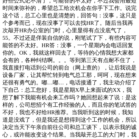
好些公式记不清了，可能答的不太好，不过我会用最短
时间来弥补的，希望总工给次机会在你手下工作。说完
这个话，总工心里也是清楚的，回答句：没事，这只是
个参考而已，现在没事了可以去找HR了。随后当我再
次敲开HR办公室的门时，心里显得有点没底气了，
55。不过还是佯装自信的说，刚笔试了下，有些内容可
能答的不太好。HR答：没事，一个星期内会电话回复
你的。OK，我就这样回去了，等待的心情我想大家都
会有的，各种纠结啊。。。等到第三天有点耐不住了，
我直接打电话到公司的前台（网上查的），让后我说是
设备厂家，让其帮忙转到电气总工那，呵呵，现在想来
还很有勇气的。嘟…嘟…，电话接通了，我主动介绍了
下自己：总工您好，我是星期X早上来面试的XX，我
想了解下我能有机会来工作吗？她回想起来了说：是这
样的，公司想招个有工作经验的人，而且你的笔试答的
不好，我也不好给HR推荐。当我听到这的时候，我知
道是没戏了，但是我还是想得到这个工作的机会，所以
决定当天下午亲自前往公司和总工谈下，以表示我的诚
心，或许能改变这个结果。当我敲开总工的大门时，我