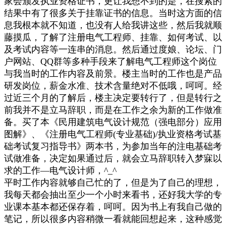
家会颁发执业资格证书，更让我想不到的是，在搜索的
结果中有了很多关于挂靠证书的信息。当时这方面的信
息我根本就不知道，也没有人给我讲这些，然后我就顺
藤摸瓜，了解了注册电气工程师、挂靠、如何考试、以
及考试内容等一连串的消息。然后通过度娘、论坛、门
户网站、QQ群等多种手段来了解电气工程师这个岗位
与我当时的工作内容及前景。楼主当时的工作也是产品
研发岗位，薪金水准、技术含量绝对不低哦，呵呵。经
过近三个月的了解后，楼主决定要转行了，但是转行之
前我并不是立马辞职，而是在工作之余为新的工作做准
备。买了本《民用建筑电气设计规范（强电部分）应用
图解》、《注册电气工程师(专业基础)/执业资格考试基
础考试复习指导书》两本书，为参加当年的注电基础考
试做准备，决定如果通过后，就会立马辞职转入梦寐以
求的工作—电气设计师，^_^
平时工作内容就够自己忙的了，但是为了自己的理想，
我每天都会抽出至少一个小时来看书，还好我大学的专
业课本基本都还保存着，呵呵。因为书上有我自己做的
笔记，所以很多内容稍微一看就能回想起来，这种感觉