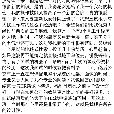
没有留下来，但是这一个月的时间对你很重要，学到了
很多新的知识。是的，我得感谢她给了我一个实习的机
会，我的操作技能又提高了一个新的台阶，真的很感
谢！接下来又要重新找设计院上班了。我想应该很少有
人找工作有我这么多经历吧？！希望你们都比我优秀！
经过前两次的工作磨练，我算是一个有3个月工作经历
的人哦，呵呵。把我的简历又重新包装一翻，实习公司
的名气也还可以，这对我找新的工作很有帮助。又经过
一个星期的地毯式搜索，投了几十份简历，心里想着，
如果这波再不能搞定就直接找施工单位去。慢慢等待，
终于有了面试的机会了，哈哈~有了上次面试没带资料
的经历，这次我面试的时候就把资料给带上了。然后公
交车上一直在想供配电整个系统的框架。面试的时候，
专业负责人问了几个专业的问题：我也回答的很顺利。
结束后与HR谈论下待遇、福利等都比之前两个设计院
好。（现在知道公司的效益更是比之前的要好很多。）
面试结束后的当天下午HR就电话通知下周一开始上
班，当时那个心里还是非常开心的。这就是我现在所在
的设计院。