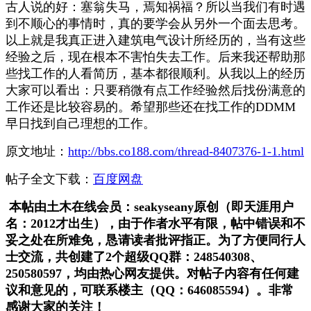
古人说的好：塞翁失马，焉知祸福？所以当我们有时遇
到不顺心的事情时，真的要学会从另外一个面去思考。
以上就是我真正进入建筑电气设计所经历的，当有这些
经验之后，现在根本不害怕失去工作。后来我还帮助那
些找工作的人看简历，基本都很顺利。从我以上的经历
大家可以看出：只要稍微有点工作经验然后找份满意的
工作还是比较容易的。希望那些还在找工作的DDMM
早日找到自己理想的工作。
原文地址：
http://bbs.co188.com/thread-8407376-1-1.html
帖子全文下载：
百度网盘
本帖由土木在线会员：seakyseany原创（即天涯用户
名：2012才出生），由于作者水平有限，帖中错误和不
妥之处在所难免，恳请读者批评指正。为了方便同行人
士交流，共创建了2个超级QQ群：248540308、
250580597，均由热心网友提供。对帖子内容有任何建
议和意见的，
可联系楼主（QQ：646085594）。非常
感谢大家的关注！