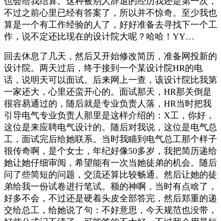
也会给我结算。这种被别人辞退的经历我还是第一次，
不过之前心里已经有答案了，所以并不惊奇。至少我也
算是一个有工作经验的人了，好好准备去寻找下一个工
作，说不定还比现在的设计院大呢？哈哈！YY…
回去休息了几天，然后又开始修改简历，准备网投新的
设计院。两天过后，终于接到一个某设计院HR的电
话，说明天可以面试。后来网上一查，该设计院比我第
一家还大，心里还蛮开心的。面试那天，HR那关倒是
很容易通过的，随后就是专业负责人落，HR当时把我
引导电气专业负责人那里是这样介绍的：X工，你好，
这位是来应聘电气设计的。随后对我说，这位是电气总
工，面试完后给她联系。当时我瞄到电气总工那个样子
很传奇啊，是个女士，年纪好像50多岁，我把简历递给
她让她仔细审阅，希望能有一次当她徒弟的机会。随后
问了些简短的问题，交流还算比较畅通。然后让她的徒
弟给我一份试卷进行笔试。额的神啊，当时有点啥了，
好多不会，不过还是硬着头皮全部答完，然后郑重的递
交给总工，给她说了句：不好意思，今天规范也没带，