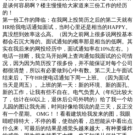
是谈何容易啊？楼主慢慢给大家道来三份工作的经历
的！
第一份工作的降临：在我网上投简历之后的第二天就有
HR给我电话通知面试，当时心里还是相当的HAPPY。
真没想到效率这么高。（因为之前网上很多说网投基本
都会石沉大海的。面试通知的概率那是相当的低啊。其
实在我后来的网投经历中，面试通知率在10%左右。）
电话一挂断，我立马开始网上查询通知我面试的公司情
况，因为因为简历投了很多份，并不能保证对每个公司
都很清楚，所以有必要做到心中有数。第二天上午面试
结束后，下午HR便电话通知下周一上班。（因为面试
当天是周五）。上班的第一天：新的环境、新的面孔、
新的工作，让我有些不自在。电气负责人（年纪比较大
了，估计在60以上，退休后公司外聘的）给了我一个幼
儿园的图让我先画，时间好像给我说的是三天，反正没
有一个星期。 OMG！！看着建筑给我发来的图，我眼
睛瞪得特大，不停的看，使劲的看，总想能从中看出点
什么来，可最后的结果是感觉头越来越大，有种要爆炸