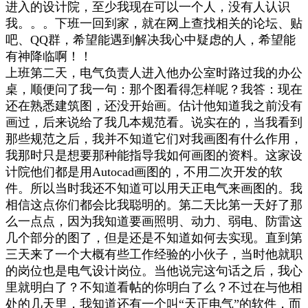
进入的设计院，至少我现在可以一个人，没有人认识
我。。。下班一回到家，就在网上查找相关的论坛、贴
吧、QQ群，希望能遇到解决我心中疑虑的人，希望能
有神降临啊！！
上班第二天，电气负责人进入他办公室时路过我的办公
桌，顺便问了我一句：那个图看得怎样呢？我答：现在
还在熟悉建筑图，还没开始画。估计他知道我之前没有
画过，后来说给了我几本规范看。说实在的，当我看到
那些规范之后，我并不知道它们对我画图有什么作用，
我那时只是想要那种能指导我如何画图的资料。这家设
计院他们都是用Autocad画图的，不用二次开发的软
件。所以当时我还不知道可以用天正电气来画图的。我
相信这点你们都会比我聪明的。第二天比第一天好了那
么一点点，因为我知道要画照明、动力、弱电、防雷这
几个部分的图了，但是还是不知道如何去实现。直到第
三天来了一个大概有些工作经验的小伙子，当时他就职
的岗位也是电气设计岗位。当他说完这句话之后，我心
里就明白了？不知道看帖的你明白了么？不过在与他相
处的几天里，我知道还有一个叫“天正电气”的软件，而