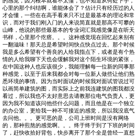
的感觉，因为根本就看不太懂，也不知道从何处下手，
心里的那个纠结啊，谁能体会了？估计只有经历过的人
才会懂，一些在在高手看来只不过是最基本的理论和常
识，而对于我们刚入门的人来说简直就是那高不可攀的
山峰，他说的那些最基本的专业词汇我感觉像是在听天
书样，心里那个疙瘩。。。这种感觉现在回忆起来别有
一翻滋味！那天总是希望时间快点快点过去。那个时候
我是多么希望有个善良的人给我指点下，或者是有个热
情的人给我聊下天也会缓解我对这个陌生环境的紧张，
在中国这种人也应该很少，我能理解每一位新的同事那
种感觉，以至于后来我都会对每一位新人做些让他们熟
悉环境的事情。因为当时面试的时候我对面试管说过可
以画简单建筑的图，而实际上之前我连建筑的图我都没
看过，所以我也不太好意思去请教那位电气负责人，更
因为我不知道该问他些什么问题，而且他是在一个独立
的办公室，更给我一种不可接近的感觉，所以我没底气
去问他。。。更可恶的是，公司上班时间是没有网络
的，那种煎熬的感觉啊。。。终于终于到了下班的时间
了，赶快收拾好背包，快步离开了那个全是曾经一直想