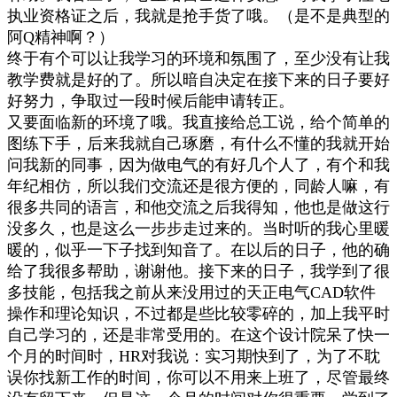
执业资格证之后，我就是抢手货了哦。（是不是典型的
阿Q精神啊？）
终于有个可以让我学习的环境和氛围了，至少没有让我
教学费就是好的了。所以暗自决定在接下来的日子要好
好努力，争取过一段时候后能申请转正。
又要面临新的环境了哦。我直接给总工说，给个简单的
图练下手，后来我就自己琢磨，有什么不懂的我就开始
问我新的同事，因为做电气的有好几个人了，有个和我
年纪相仿，所以我们交流还是很方便的，同龄人嘛，有
很多共同的语言，和他交流之后我得知，他也是做这行
没多久，也是这么一步步走过来的。当时听的我心里暖
暖的，似乎一下子找到知音了。在以后的日子，他的确
给了我很多帮助，谢谢他。接下来的日子，我学到了很
多技能，包括我之前从来没用过的天正电气CAD软件
操作和理论知识，不过都是些比较零碎的，加上我平时
自己学习的，还是非常受用的。在这个设计院呆了快一
个月的时间时，HR对我说：实习期快到了，为了不耽
误你找新工作的时间，你可以不用来上班了，尽管最终