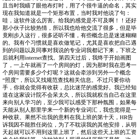
且当时我瞄了眼他布灯时，用了个很牛逼的命名，其实
现在我知道就是一个矩形布置，当时我对他说了句：
哇，这软件这么厉害。给我的感觉是不可及啊！！还好
那小伙子比较热情，所以我也给他交流了很多，但是毕
竟刚步入这行，很多还听不懂，有些概念总是迷迷糊糊
的。我有个习惯就是喜欢做笔记，尤其是喜欢把自己遇
到的问题以及同事对我说的专业词我都记下来，下班之
后就利用internet查找。第四天过后，我终于开始画图
了，一上午就画了一个房间的灯，因为那时我在思考一
个房间需要多少个灯呢？这就会牵涉到另外一个概念
“照度”，所以又找规范查找相关信息。不过只要你动
手，你就会觉得有收获，总比迷茫的感觉好。我已经知
道在这家设计院不会呆太久，所以我就权当自己在这里
来向别人学习的，至少我可以感受下那种氛围，如果每
天能从别人那里学来一个新的专业词汇，我也觉得是一
种收获。果然不出我的意料在我上班的第十天，HR告
诉我因不能胜任岗位，为了不耽误我的其他安排，从明
天起就可以不用到这里上班了，然后这些天上班的工资