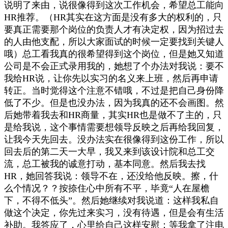
说明了来由，说很像得到这次工作机会，希望总工能向
HR推荐。（HR其实在这方面是没有多大的权利的，只
要真正需要那个岗位的负责人才有决定权，因为招过去
的人由他支配，所以大家面试的时候一定要找到关键人
哦）总工看我真的很希望得到这个岗位，但是她又知道
公司是不会正式录用我的，她想了个办法对我说：要不
我给HR说，让你先以实习的名义来上班，然后再申请
转正。当时觉得这个注意不错哦，不过是把自己身份降
低了不少。但是也没办法，因为我真的还不会画图。然
后她带着我去和HR商量，其实HR也是做不了主的，只
是给我说，这个事情需要想领导反映之后再给我回复，
让我今天先回去。没办法实在很像得到这份工作，所以
回去后的第二天一大早，我又来到该设计院和总工交
流，总工被我的诚意打动，基本同意。然后我去找
HR，她回答我说：领导不在，还没给他反映。擦，什
么个情况？？按捺住心中所有不平，毕竟“人在屋檐
下，不得不低头”。然后她继续对我说道：这样我私自
做这个决定，你先过来实习，没有待遇，但是会有生活
补助。我答应了，心里给自己这样安慰：等我拿了注电