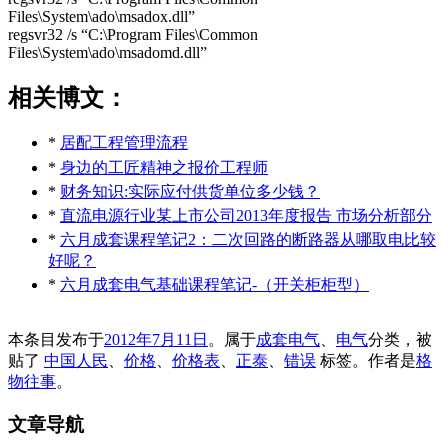
Files\System\ado\msadox.dll”
regsvr32 /s “C:\Program Files\Common
Files\System\ado\msadomd.dll”
相关博文：
*
居配工程管理流程
*
身边的工匠精神之报价工程师
*
财务知识:实际应付供货单位多少钱？
*
直流电源行业某上市公司2013年度报告 市场分析部分
*
六月成套课程笔记2：二次回路的断路器从哪取电比较
好呢？
*
六月成套电气基础课程笔记-（开关柜柜型）
本条目发布于
2012年7月11日
。属于
成套电气
、
电气
分类，被
贴了
中国人民
、
价格
、
价格表
、
正泰
、
错误
标签。
作者是
格
物往事
。
文章导航