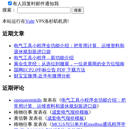
有人回复时邮件通知我
搜索：
本站运行在
Vultr
VPS洛杉矶机房!
近期文章
电气工具小程序全功能介绍：把常用计算、运维资料和
退休规划装进口袋
电气工具小程序 – 新功能介绍
展会生意经：从选位到撤展，一位老展商的全方位指南
国网ECP2.0中标公告 PDF 下载方法
财宝宝微博-近半年微博分析
近期评论
openagentskills
发表在《
电气工具小程序全功能介绍：把
常用计算、运维资料和退休规划装进口袋
》
格物往事
发表在《
成套电气报价模板
》
黄信磐
发表在《
成套电气报价模板
》
格物往事
发表在《
MCGS与51单片机modbus通讯程序学