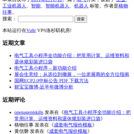
工业机器人
、
智能
、
智能机器人
、
机器人
标签。
作者是
格物
往事
。
搜索：
本站运行在
Vultr
VPS洛杉矶机房!
近期文章
电气工具小程序全功能介绍：把常用计算、运维资料和
退休规划装进口袋
电气工具小程序 – 新功能介绍
展会生意经：从选位到撤展，一位老展商的全方位指南
国网ECP2.0中标公告 PDF 下载方法
财宝宝微博-近半年微博分析
近期评论
openagentskills
发表在《
电气工具小程序全功能介绍：把
常用计算、运维资料和退休规划装进口袋
》
格物往事
发表在《
成套电气报价模板
》
黄信磐
发表在《
成套电气报价模板
》