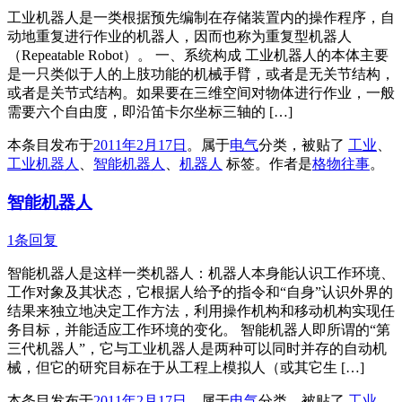
工业机器人是一类根据预先编制在存储装置内的操作程序，自
动地重复进行作业的机器人，因而也称为重复型机器人
（Repeatable Robot）。 一、系统构成 工业机器人的本体主要
是一只类似于人的上肢功能的机械手臂，或者是无关节结构，
或者是关节式结构。如果要在三维空间对物体进行作业，一般
需要六个自由度，即沿笛卡尔坐标三轴的 […]
本条目发布于
2011年2月17日
。属于
电气
分类，被贴了
工业
、
工业机器人
、
智能机器人
、
机器人
标签。
作者是
格物往事
。
智能机器人
1条回复
智能机器人是这样一类机器人：机器人本身能认识工作环境、
工作对象及其状态，它根据人给予的指令和“自身”认识外界的
结果来独立地决定工作方法，利用操作机构和移动机构实现任
务目标，并能适应工作环境的变化。 智能机器人即所谓的“第
三代机器人”，它与工业机器人是两种可以同时并存的自动机
械，但它的研究目标在于从工程上模拟人（或其它生 […]
本条目发布于
2011年2月17日
。属于
电气
分类，被贴了
工业
、