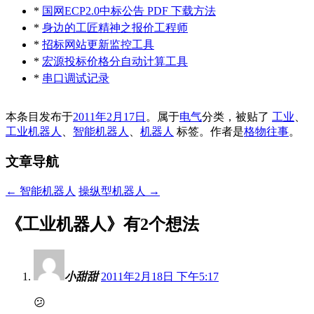
*
国网ECP2.0中标公告 PDF 下载方法
*
身边的工匠精神之报价工程师
*
招标网站更新监控工具
*
宏源投标价格分自动计算工具
*
串口调试记录
本条目发布于
2011年2月17日
。属于
电气
分类，被贴了
工业
、
工业机器人
、
智能机器人
、
机器人
标签。
作者是
格物往事
。
文章导航
←
智能机器人
操纵型机器人
→
《
工业机器人
》有2个想法
小甜甜
2011年2月18日 下午5:17
😕