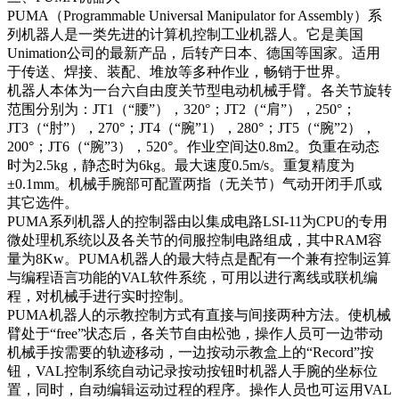
PUMA（Programmable Universal Manipulator for Assembly）系
列机器人是一类先进的计算机控制工业机器人。它是美国
Unimation公司的最新产品，后转产日本、德国等国家。适用
于传送、焊接、装配、堆放等多种作业，畅销于世界。
机器人本体为一台六自由度关节型电动机械手臂。各关节旋转
范围分别为：JT1（“腰”），320°；JT2（“肩”），250°；
JT3（“肘”），270°；JT4（“腕”1），280°；JT5（“腕”2），
200°；JT6（“腕”3），520°。作业空间达0.8m2。负重在动态
时为2.5kg，静态时为6kg。最大速度0.5m/s。重复精度为
±0.1mm。机械手腕部可配置两指（无关节）气动开闭手爪或
其它选件。
PUMA系列机器人的控制器由以集成电路LSI-11为CPU的专用
微处理机系统以及各关节的伺服控制电路组成，其中RAM容
量为8Kw。PUMA机器人的最大特点是配有一个兼有控制运算
与编程语言功能的VAL软件系统，可用以进行离线或联机编
程，对机械手进行实时控制。
PUMA机器人的示教控制方式有直接与间接两种方法。使机械
臂处于“free”状态后，各关节自由松弛，操作人员可一边带动
机械手按需要的轨迹移动，一边按动示教盒上的“Record”按
钮，VAL控制系统自动记录按动按钮时机器人手腕的坐标位
置，同时，自动编辑运动过程的程序。操作人员也可运用VAL