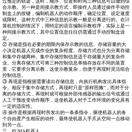
过预定的轨迹，这时，顺序、位置和时间三种信息可以做到综
合示教。另一种是间接示教方式，即操作人员通过操作手动控
制盒上的按键，编制机器人的动作顺序，确定位置、设定速度
或限时。这种方式中三种信息的示教一般是分离进行的。在计
算机控制的情况下，用特定的语言编制示教程序，实际上是一
种间接示教方式，其中位置信息往往仍需通过手动控制盒设
定。
② 存储是指在必要的期限内保存示教的信息。存储容量的大
小决定机器人完成作业的复杂程度。存储方式也分为分离存储
和集中存储两种。集中存储控制信息适于存储量大的复杂作
业。分离存储方式可将三种控制信息单独存放在不同的装置
里，它要求分离示教，这使示教复杂，但便于再现时灵活组合
控制信息。
③ 再现是指根据需要读出存储信息，向执行机构发出具体指
令。相应于集中存储方式，再现时只是“原样照搬”，而对于分
离的存储方式，再现时就可根据外部传感器的输出信号或通过
人工干预改变动作顺序，这使机器人对于工作环境的变化具有
一定的适应性。
④ 操作是根据再现时所发出的一条条指令，驱使机器人的各
个自由度产生相应的动作，最终使机器人手爪从空间一点移动
到另一点。
三、PUMA机器人