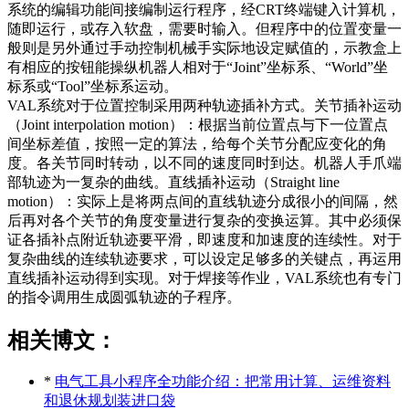
系统的编辑功能间接编制运行程序，经CRT终端键入计算机，
随即运行，或存入软盘，需要时输入。但程序中的位置变量一
般则是另外通过手动控制机械手实际地设定赋值的，示教盒上
有相应的按钮能操纵机器人相对于“Joint”坐标系、“World”坐
标系或“Tool”坐标系运动。
VAL系统对于位置控制采用两种轨迹插补方式。关节插补运动
（Joint interpolation motion）：根据当前位置点与下一位置点
间坐标差值，按照一定的算法，给每个关节分配应变化的角
度。各关节同时转动，以不同的速度同时到达。机器人手爪端
部轨迹为一复杂的曲线。直线插补运动（Straight line
motion）：实际上是将两点间的直线轨迹分成很小的间隔，然
后再对各个关节的角度变量进行复杂的变换运算。其中必须保
证各插补点附近轨迹要平滑，即速度和加速度的连续性。对于
复杂曲线的连续轨迹要求，可以设定足够多的关键点，再运用
直线插补运动得到实现。对于焊接等作业，VAL系统也有专门
的指令调用生成圆弧轨迹的子程序。
相关博文：
*
电气工具小程序全功能介绍：把常用计算、运维资料
和退休规划装进口袋