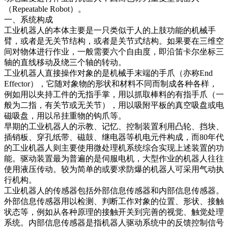
（Repeatable Robot）。
一、系统构成
工业机器人的本体主要是一只类似于人的上肢功能的机械手
臂，或者是无关节结构，或者是关节式结构。如果要在三维空
间对物体进行作业，一般需要六个自由度，即沿笛卡尔坐标三
轴的直线移动及绕三个轴的转动。
工业机器人直接操作对象的是机械手末端的手爪（亦称End
Effector），它随对象物的形状和材料不同而制成各种各样，
例如用以夹持工件的无指手掌，用以抓取棒料的有指手爪（一
般为二指，有关节或无关节），用以吸附平板的真空吸盘或电
磁吸盘，用以吊挂重物的钩爪等。
早期的工业机器人的示教、记忆、控制装置利用凸轮、挡块、
插销板、穿孔纸带、磁鼓、继电器等机电元件构成，而80年代
的工业机器人则主要使用微处理机系统综合实现上述装置的功
能。驱动装置最为普遍的是伺服电机，大型作业的机器人往往
使用液压传动。较为简单的或要求防爆的机器人可采用气动执
行机构。
工业机器人的传感器包括外部信息传感器和内部信息传感器。
外部信息传感器用以检测、判断工作对象的位置、形状、接触
状态等，例如从各种原理的接触开关到完善的视觉、触觉处理
系统。内部信息传感器是指机器人驱动系统中的反馈控制信号