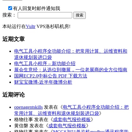
有人回复时邮件通知我
搜索：
本站运行在
Vultr
VPS洛杉矶机房!
近期文章
电气工具小程序全功能介绍：把常用计算、运维资料和
退休规划装进口袋
电气工具小程序 – 新功能介绍
展会生意经：从选位到撤展，一位老展商的全方位指南
国网ECP2.0中标公告 PDF 下载方法
财宝宝微博-近半年微博分析
近期评论
openagentskills
发表在《
电气工具小程序全功能介绍：把
常用计算、运维资料和退休规划装进口袋
》
格物往事
发表在《
成套电气报价模板
》
黄信磐
发表在《
成套电气报价模板
》
格物往事
发表在《
MCGS与51单片机modbus通讯程序学