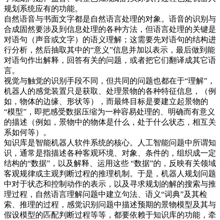
规划系统应有的功能。
自然语音与书面文字都是自然语言处理的对象。语音的识别与
合成固然要涉及到信息处理的各种方法，但语言处理的关键是
对语句（声音或文字）的语义理解；这需要先对语句的结构进
行分析，然后抽取其中的“意义”信息并加以表示，最后做到能
对语句作出解释，回答有关的问题，或者把它们翻译成其它语
言。
视觉与触觉的识别手段不同，但共同的问题也都在于“理解”，
机器人的感觉装置只是获取、处理景物的各种特征信息，（例
如，物体的边缘、形状等），而最终目标是要建立起景物的
“模型”，即把感受数据压缩为一种容易处理的、明确而有意义
的描述（例如，景物中的物体是什么，处于什么状态，相互关
系如何等）。
知识库是智能机器人软件系统的核心。人工智能问题中所谓知
识，通常是指描述各种客观环境、对象、条件的，组织成一定
结构的“数据”，以及解释、运用这些 “数据”的，反映有关领域
客观规律或主观判断过程的推理机制。于是，机器人规划问题
中对于状态和控制动作的表示，以及寻求规划的解的搜索与推
理过程，自然语言理解问题中建立句法、语义“词典”及其检
索、推理的过程，感觉识别问题中描述预期的景物模型及其与
假设模型的匹配判断过程等等，都要依赖于知识库的功能，牵