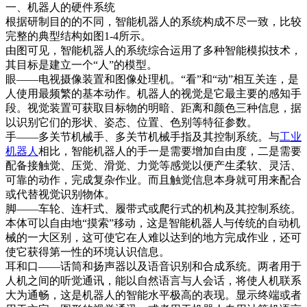
一、机器人的硬件系统
根据研制目的的不同，智能机器人的系统构成不尽一致，比较
完整的典型结构如图1-4所示。
由图可见，智能机器人的系统综合运用了多种智能模拟技术，
其目标是建立一个“人”的模型。
眼——电视摄像装置和图像处理机。“看”和“动”相互关连，是
人使用最频繁的基本动作。机器人的视觉是它最主要的感知手
段。视觉装置可获取目标物的明暗、距离和颜色三种信息，据
以识别它们的形状、姿态、位置、色别等特征参数。
手——多关节机械手、多关节机械手指及其控制系统。与
工业
机器人
相比，智能机器人的手一是需要增加自由度，二是需要
配备接触觉、压觉、滑觉、力觉等感觉以便产生柔软、灵活、
可靠的动作，完成复杂作业。而且触觉信息本身就可用来配合
或代替视觉识别物体。
脚——车轮、连杆式、履带式或爬行式的机构及其控制系统。
本体可以自由地“摸索”移动，这是智能机器人与传统的自动机
械的一大区别，这可使它在人难以达到的地方完成作业，还可
使它获得第一性的环境认识信息。
耳和口——话筒和扬声器以及语音识别和合成系统。两者用于
人机之间的听觉通讯，能以自然语言与人会话，将使人机联系
大为通畅，这是机器人的智能水平极高的表现。显示终端或者