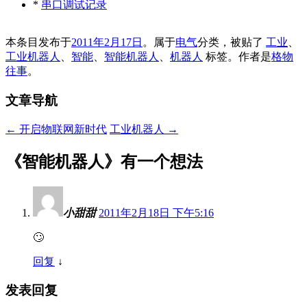
*
串口调试记录
本条目发布于
2011年2月17日
。属于
电气
分类，被贴了
工业
、
工业机器人
、
智能
、
智能机器人
、
机器人
标签。
作者是
格物
往事
。
文章导航
←
开启物联网新时代
工业机器人
→
《
智能机器人
》有一个想法
小甜甜
2011年2月18日 下午5:16
🙄
回复
↓
发表回复