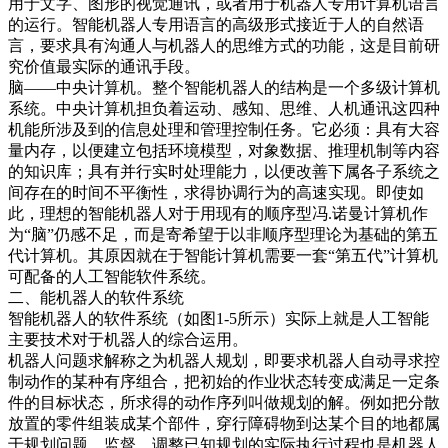
用于文字、图形的视觉通讯，或者用于机器人专用计算机语言
的运行。智能机器人专用语言的高级形式接近于人的自然语
言，要求具有沟通人与机器人的思维方式的功能，这是目前研
究价值最实际的通讯手段。
脑——中央计算机。整个智能机器人的结构是一个多级计算机
系统。中央计算机担负着运动、感知、思维、人机通讯这四种
机能所涉及到的信息处理和管理控制任务。它必须：具有大容
量内存，以便建立包括环境模型，对象数据、推理机制等内容
的知识库；具有并行实时处理能力，以便改善下属各子系统之
间存在的时间不平衡性，求得协调行为的高速实现。即使如
此，理想的智能机器人对于用现有的顺序型冯.诺曼计算机作
为“脑”仍感不足，而是寄希望于以非顺序型理论为基础的第五
代计算机。其原因就在于智能计算机需要一套“第五代”计算机
可配备的人工智能软件系统。
二、能机器人的软件系统
智能机器人的软件系统（如图1-5所示）实际上就是人工智能
主要技术对于机器人的综合运用。
机器人问题求解称之为机器人规划，即要求机器人自动寻求控
制动作的某种有序组合，把初始的作业状态转变成满足一定条
件的目标状态，所求得的动作序列叫做规划的解。例如把分散
放置的零件组装成某个部件，穿行障碍物到达某个目的地都属
于规划问题。监督、调整已知规划的实际执行过程也是机器人