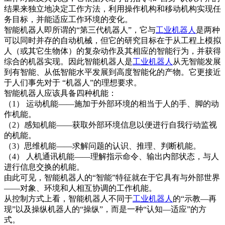
结果来独立地决定工作方法，利用操作机构和移动机构实现任
务目标，并能适应工作环境的变化。
智能机器人即所谓的“第三代机器人”，它与
工业机器人
是两种
可以同时并存的自动机械，但它的研究目标在于从工程上模拟
人（或其它生物体）的复杂动作及其相应的智能行为，并获得
综合的机器实现。因此智能机器人是
工业机器人
从无智能发展
到有智能、从低智能水平发展到高度智能化的产物。它更接近
于人们事先对于 “机器人”的理想要求。
智能机器人应该具备四种机能：
（1） 运动机能——施加于外部环境的相当于人的手、脚的动
作机能。
（2）感知机能——获取外部环境信息以便进行自我行动监视
的机能。
（3）思维机能——求解问题的认识、推理、判断机能。
（4） 人机通讯机能——理解指示命令、输出内部状态，与人
进行信息交换的机能。
由此可见，智能机器人的“智能”特征就在于它具有与外部世界
——对象、环境和人相互协调的工作机能。
从控制方式上看，智能机器人不同于
工业机器人
的“示教—再
现”以及操纵机器人的“操纵”，而是一种“认知—适应”的方
式。