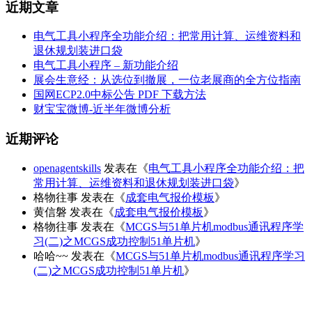
近期文章
电气工具小程序全功能介绍：把常用计算、运维资料和
退休规划装进口袋
电气工具小程序 – 新功能介绍
展会生意经：从选位到撤展，一位老展商的全方位指南
国网ECP2.0中标公告 PDF 下载方法
财宝宝微博-近半年微博分析
近期评论
openagentskills
发表在《
电气工具小程序全功能介绍：把
常用计算、运维资料和退休规划装进口袋
》
格物往事
发表在《
成套电气报价模板
》
黄信磐
发表在《
成套电气报价模板
》
格物往事
发表在《
MCGS与51单片机modbus通讯程序学
习(二)之MCGS成功控制51单片机
》
哈哈~~
发表在《
MCGS与51单片机modbus通讯程序学习
(二)之MCGS成功控制51单片机
》