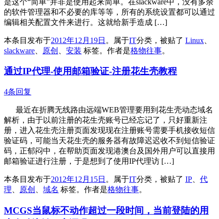
是这个“简单”并非是使用起来简单。在slackware中，没有多余
的软件管理器和不必要的库等等，所有的系统设置都可以通过
编辑相关配置文件来进行。这就给新手造成 […]
本条目发布于
2012年12月19日
。属于
IT
分类，被贴了
Linux
、
slackware
、
原创
、
安装
标签。
作者是
格物往事
。
通过IP代理-使用邮箱验证-注册花生壳教程
4条回复
最近在折腾无线路由远端WEB管理要用到花生壳动态域名
解析，由于以前注册的花生壳账号已经忘记了，只好重新注
册，进入花生壳注册页面发现现在注册账号需要手机接收短信
验证码，可能当天花生壳的服务器有故障迟迟收不到短信验证
码，正郁闷中，在帮助页面发现港澳台及国外用户可以直接用
邮箱验证进行注册，于是想到了使用IP代理访 […]
本条目发布于
2012年12月15日
。属于
IT
分类，被贴了
IP
、
代
理
、
原创
、
域名
标签。
作者是
格物往事
。
MCGS当鼠标不动作超过一段时间，当前登陆的用