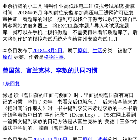
业余折腾的小工具 特种作业高低压电工证模拟考试系统 折腾
时间：2018年05月 年初前往安监参加高压电工进网许可证复
审换证，看题库的时候，想到可以找个开源考试系统安装自己
博客网站的服务器上，将EXCEL版本题库导入考试系统题
库，就可以在手机上模拟做题，不需要再带着纸质题库了。后
来将制作好的模拟考试系统分享给常州安监考试 […]
本条目发布于
2018年8月5日
。属于
原创
、
生活
分类，被贴了
原创
标签。
作者是
格物往事
。
曾国藩、富兰克林、李敖的共同习惯
1条回复
缘起 读《曾国藩的正面与侧面》时，里面提到曾国藩有写日
记的习惯，坚持了32年；书看完后也就忘了，后来读李笑来的
《把时间当作朋友》时，书中提到李笑来读过李敖的一本书后
开始学着做每日的“事件记录”（Event Log）。 PS:在网上看到
一篇博文提到李敖的日记方法是从富兰克林的“美德十三条”对
照法中学到的。 摘自《曾国藩日 […]
本条目发布于
2017年11月19日
。属于
原创
、
读书
分类，被贴了