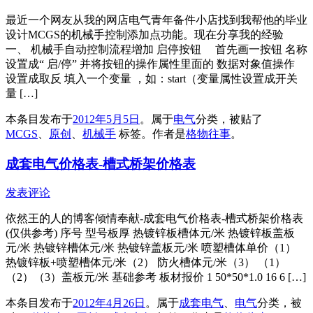
最近一个网友从我的网店电气青年备件小店找到我帮他的毕业
设计MCGS的机械手控制添加点功能。现在分享我的经验
一、 机械手自动控制流程增加 启停按钮 首先画一按钮 名称
设置成“ 启/停” 并将按钮的操作属性里面的 数据对象值操作
设置成取反 填入一个变量 ，如：start（变量属性设置成开关
量 […]
本条目发布于
2012年5月5日
。属于
电气
分类，被贴了
MCGS
、
原创
、
机械手
标签。
作者是
格物往事
。
成套电气价格表-槽式桥架价格表
发表评论
依然王的人的博客倾情奉献-成套电气价格表-槽式桥架价格表
(仅供参考) 序号 型号板厚 热镀锌板槽体元/米 热镀锌板盖板
元/米 热镀锌槽体元/米 热镀锌盖板元/米 喷塑槽体单价（1）
热镀锌板+喷塑槽体元/米（2） 防火槽体元/米（3） （1）
（2）（3）盖板元/米 基础参考 板材报价 1 50*50*1.0 16 6 […]
本条目发布于
2012年4月26日
。属于
成套电气
、
电气
分类，被