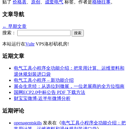
贴了
价格表
、
原创
、
成套电气
标签。
作者是
格物往事
。
文章导航
←
早期文章
搜索：
本站运行在
Vultr
VPS洛杉矶机房!
近期文章
电气工具小程序全功能介绍：把常用计算、运维资料和
退休规划装进口袋
电气工具小程序 – 新功能介绍
展会生意经：从选位到撤展，一位老展商的全方位指南
国网ECP2.0中标公告 PDF 下载方法
财宝宝微博-近半年微博分析
近期评论
openagentskills
发表在《
电气工具小程序全功能介绍：把
常用计算、运维资料和退休规划装进口袋
》