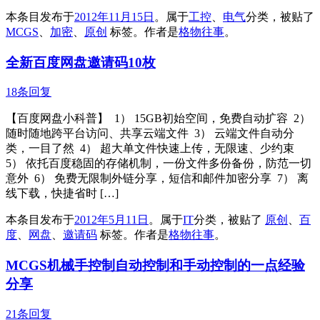
本条目发布于
2012年11月15日
。属于
工控
、
电气
分类，被贴了
MCGS
、
加密
、
原创
标签。
作者是
格物往事
。
全新百度网盘邀请码10枚
18条回复
【百度网盘小科普】 1） 15GB初始空间，免费自动扩容 2）
随时随地跨平台访问、共享云端文件 3） 云端文件自动分
类，一目了然 4） 超大单文件快速上传，无限速、少约束
5） 依托百度稳固的存储机制，一份文件多份备份，防范一切
意外 6） 免费无限制外链分享，短信和邮件加密分享 7） 离
线下载，快捷省时 […]
本条目发布于
2012年5月11日
。属于
IT
分类，被贴了
原创
、
百
度
、
网盘
、
邀请码
标签。
作者是
格物往事
。
MCGS机械手控制自动控制和手动控制的一点经验
分享
21条回复