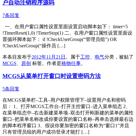
户自动注销程序源码
7条回复
一、在用户窗口属性设置里面设置启动脚本如下： timer=5
!TimerReset(1,0) !TimerStop(1) 二、在用户窗口属性设置里面设
置循环脚本如下： if !CheckUserGroup(“管理员组”) OR
!CheckUserGroup(“操作员 […]
本条目发布于
2012年11月21日
。属于
工控
、
电气
分类，被贴了
MCGS
、
原创
标签。
作者是
格物往事
。
MCGS从菜单打开窗口时设置密码方法
5条回复
在MCGS菜单栏–工具–用户权限管理下–设置用户名和密码
后： 1、打开MCGS工作台–打开主控窗口–进入菜单组态 2、
在菜单组态中–右击新建菜单项–双击打开刚新建的菜单的属性
窗口–把菜单名称改成你要设置的窗口名称–再单击选择最右边
的脚本程序窗口 3、假设你要加密的窗口名称为“窗口1”并且
只有管理员组的用户成功登录才能打 […]