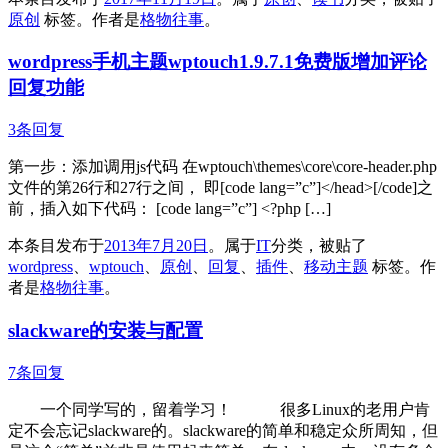
原创
标签。
作者是
格物往事
。
wordpress手机主题wptouch1.9.7.1免费版增加评论
回复功能
3条回复
第一步：添加调用js代码 在wptouch\themes\core\core-header.php
文件的第26行和27行之间， 即[code lang=”c”]</head>[/code]之
前，插入如下代码： [code lang=”c”] <?php […]
本条目发布于
2013年7月20日
。属于
IT
分类，被贴了
wordpress
、
wptouch
、
原创
、
回复
、
插件
、
移动主题
标签。
作
者是
格物往事
。
slackware的安装与配置
7条回复
一个同学写的，留着学习！ 很多Linux的老用户肯
定不会忘记slackware的。slackware的简单和稳定众所周知，但