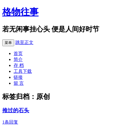
格物往事
若无闲事挂心头 便是人间好时节
跳至正文
菜单
首页
简介
存 档
工具下载
链接
留 言
标签归档：
原创
推过的石头
1条回复