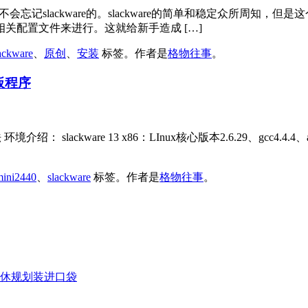
ackware的。slackware的简单和稳定众所周知，但是这个
关配置文件来进行。这就给新手造成 […]
ackware
、
原创
、
安装
标签。
作者是
格物往事
。
裸板程序
环境介绍： slackware 13 x86：LInux核心版本2.6.29、gcc4.4.4、a
mini2440
、
slackware
标签。
作者是
格物往事
。
休规划装进口袋