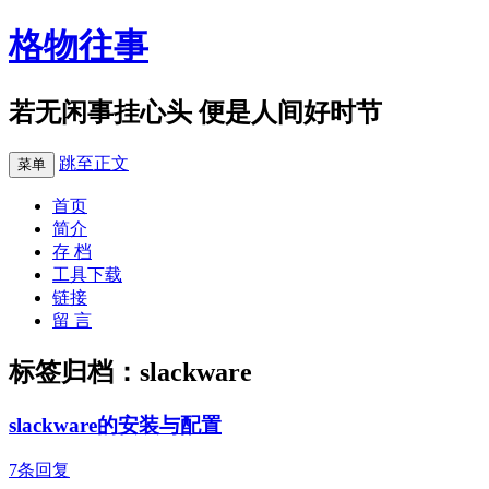
格物往事
若无闲事挂心头 便是人间好时节
跳至正文
菜单
首页
简介
存 档
工具下载
链接
留 言
标签归档：
slackware
slackware的安装与配置
7条回复