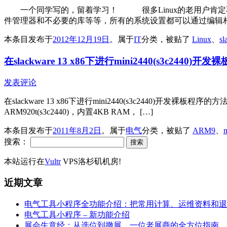
一个同学写的，留着学习！ 很多Linux的老用户肯定不会忘记sl
件管理器和不必要的库等等，所有的系统设置都可以通过编辑相
本条目发布于
2012年12月19日
。属于
IT
分类，被贴了
Linux
、
sl
在slackware 13 x86下进行mini2440(s3c2440)开发
发表评论
在slackware 13 x86下进行mini2440(s3c2440)开发裸板程序的方法 
ARM920t(s3c2440)，内置4KB RAM， […]
本条目发布于
2011年8月2日
。属于
电气
分类，被贴了
ARM9
、
搜索：
本站运行在
Vultr
VPS洛杉矶机房!
近期文章
电气工具小程序全功能介绍：把常用计算、运维资料和退
电气工具小程序 – 新功能介绍
展会生意经：从选位到撤展，一位老展商的全方位指南