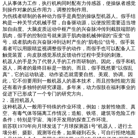
人从事体力工作，执行机构同时配有力传感器，使操纵者感觉
到操作对象的反作用力，调整控制作用。
为伤残者研制的各种动力假手是典型的操纵型机器人。假手结
构是一种关节式机械手臂，自备驱动源，以便按照需要适当增
加自由度。大脑皮质运动中枢产生的兴奋脉冲传到截肢端部的
肌肉，假手的控制信号就来源于肌肉做机械伸缩的“应变”信
号，或者肌肉在兴奋脉冲到达时产生的“肌电位”信号。假手装
着者可以用眼睛监视调整假手的动作，而假手也可以配备人工
触觉装置，向皮肤感觉系统反馈动作过程中受到的刺激。
机器人的手是为了代替人手的工作而研制的。因此，假手和机
器人，两者的最终目标是一致的。而且，假手既然要“以假乱
真”，它的运动轨迹、动作姿态就需要自然、美观、协调。因
此，它不但要用到一般机器人的基本技术，而且控制性能方面
还有着许多独特的研究课题。多年来，动力假肢在福利事业的
促进下已形成了一个专门的研究方向。
2．遥控机器人
这种机器人一般用于特殊的作业环境，例如：放射性物质、真
空、有毒气体等隔离工作情况；造船、铁塔、建筑等危险工作
条件；特别是宇宙、海洋开发用的探查工作环境。
前苏联1970年向月球发送了“月球探测器1号”机器人，进行土
壤分析、摄影、观测等任务，如果碰到石头，可自行拒绝地面