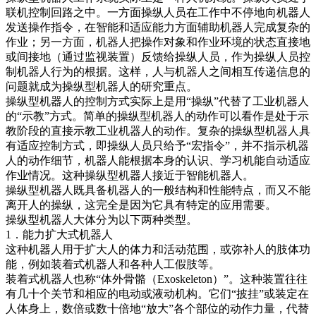
联机控制回路之中。一方面操纵人员在工作中不停地向机器人
发送操作指令，在智能和适应能力方面辅助机器人完成复杂的
作业；另一方面，机器人把操作对象和作业环境的状态直接地
或间接地（通过监视装置）反馈给操纵人员，作为操纵人员控
制机器人行为的根据。这样，人与机器人之间相互传递信息的
问题就成为操纵型机器人的研究重点。
操纵型机器人的控制方式实际上是用“操纵”代替了工业机器人
的“示教”方式。简单的操纵型机器人的动作可以看作是处于示
教阶段的直接示教工业机器人的动作。复杂的操纵型机器人具
有适应控制方式，即操纵人员只给予“宏指令”，并不指示机器
人的动作细节，机器人能根据本身的认识、学习机能自动适应
作业情况。这种操纵型机器人接近于智能机器人。
操纵型机器人既具备机器人的一般结构和性能特点，而又不能
离开人的操纵，这完全是因为它具有特定的应用需要。
操纵型机器人大体分为以下两种类型。
1．能力扩大式机器人
这种机器人用于扩大人的体力和活动范围，或弥补人的肢体功
能，例如装着式机器人和各种人工假肢等。
装着式机器人也称“体外骨骼（Exoskeleton）”。这种装置往往
有几十个关节和相应的电动或液动机构。它们“披挂”或装定在
人体身上，数倍或数十倍地“放大”各个部位的动作力量，代替