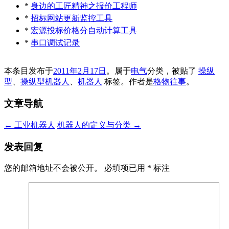
*
身边的工匠精神之报价工程师
*
招标网站更新监控工具
*
宏源投标价格分自动计算工具
*
串口调试记录
本条目发布于
2011年2月17日
。属于
电气
分类，被贴了
操纵
型
、
操纵型机器人
、
机器人
标签。
作者是
格物往事
。
文章导航
←
工业机器人
机器人的定义与分类
→
发表回复
您的邮箱地址不会被公开。
必填项已用
*
标注