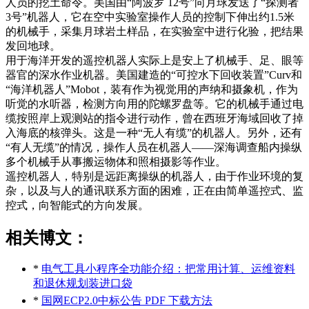
人员的挖土命令。美国由“阿波罗 12号”向月球发送了“探测者
3号”机器人，它在空中实验室操作人员的控制下伸出约1.5米
的机械手，采集月球岩土样品，在实验室中进行化验，把结果
发回地球。
用于海洋开发的遥控机器人实际上是安上了机械手、足、眼等
器官的深水作业机器。美国建造的“可控水下回收装置”Curv和
“海洋机器人”Mobot，装有作为视觉用的声纳和摄象机，作为
听觉的水听器，检测方向用的陀螺罗盘等。它的机械手通过电
缆按照岸上观测站的指令进行动作，曾在西班牙海域回收了掉
入海底的核弹头。这是一种“无人有缆”的机器人。另外，还有
“有人无缆”的情况，操作人员在机器人——深海调查船内操纵
多个机械手从事搬运物体和照相摄影等作业。
遥控机器人，特别是远距离操纵的机器人，由于作业环境的复
杂，以及与人的通讯联系方面的困难，正在由简单遥控式、监
控式，向智能式的方向发展。
相关博文：
*
电气工具小程序全功能介绍：把常用计算、运维资料
和退休规划装进口袋
*
国网ECP2.0中标公告 PDF 下载方法