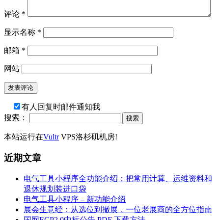
评论
*
显示名称
*
邮箱
*
网站
有人回复时邮件通知我
搜索：
本站运行在
Vultr
VPS洛杉矶机房!
近期文章
电气工具小程序全功能介绍：把常用计算、运维资料和
退休规划装进口袋
电气工具小程序 – 新功能介绍
展会生意经：从选位到撤展，一位老展商的全方位指南
国网ECP2.0中标公告 PDF 下载方法