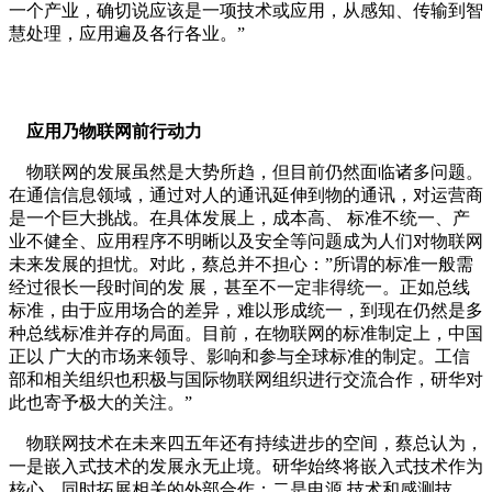
一个产业，确切说应该是一项技术或应用，从感知、传输到智
慧处理，应用遍及各行各业。”
应用乃物联网前行动力
物联网的发展虽然是大势所趋，但目前仍然面临诸多问题。
在通信信息领域，通过对人的通讯延伸到物的通讯，对运营商
是一个巨大挑战。在具体发展上，成本高、 标准不统一、产
业不健全、应用程序不明晰以及安全等问题成为人们对物联网
未来发展的担忧。对此，蔡总并不担心：”所谓的标准一般需
经过很长一段时间的发 展，甚至不一定非得统一。正如总线
标准，由于应用场合的差异，难以形成统一，到现在仍然是多
种总线标准并存的局面。目前，在物联网的标准制定上，中国
正以 广大的市场来领导、影响和参与全球标准的制定。工信
部和相关组织也积极与国际物联网组织进行交流合作，研华对
此也寄予极大的关注。”
物联网技术在未来四五年还有持续进步的空间，蔡总认为，
一是嵌入式技术的发展永无止境。研华始终将嵌入式技术作为
核心，同时拓展相关的外部合作；二是电源 技术和感测技