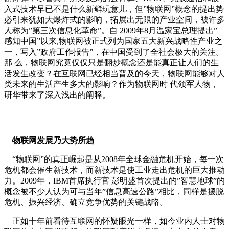
入式技术早已不是什么新鲜玩意儿，但”物联网”概念的提出势
必引来犹如大爆炸式的影响，拓展出无限的产业空间，被许多
人称为”第三次信息化革命”。自 2009年8月温家宝总理提出”
感知中国”以来,物联网被正式列为国家五大新兴战略性产业之
一，写入”政府工作报告”，在中国受到了全社会极大的关注。
那 么，物联网究竟仅仅只是翻炒概念还是能真正让人们的生
活发生改变？在互联网已经相当普及的今天，物联网能够对人
类未来的生活产生多大的影响？作为物联网时 代领军人物，
研华带来了深入浅出的阐释。
物联网发展乃大势所趋
“物联网”的真正崛起是从2008年全球金融危机开始，每一次
危机都会催生新技术，而新技术是使工业走出危机的巨大推动
力。2009年，IBM首席执行官 彭明盛首次提出的”智慧地球”的
概念被不少人认为可与当年”信息高速公路”相比，同样是摆脱
危机、振兴经济、确立竞争优势的关键战略。
正如十年前看待互联网的怀疑眼光一样，如今业内人士对物