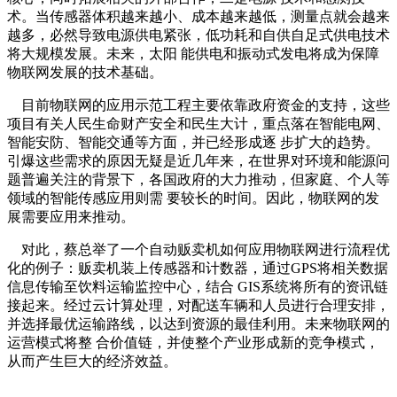
术。当传感器体积越来越小、成本越来越低，测量点就会越来
越多，必然导致电源供电紧张，低功耗和自供自足式供电技术
将大规模发展。未来，太阳 能供电和振动式发电将成为保障
物联网发展的技术基础。
目前物联网的应用示范工程主要依靠政府资金的支持，这些
项目有关人民生命财产安全和民生大计，重点落在智能电网、
智能安防、智能交通等方面，并已经形成逐 步扩大的趋势。
引爆这些需求的原因无疑是近几年来，在世界对环境和能源问
题普遍关注的背景下，各国政府的大力推动，但家庭、个人等
领域的智能传感应用则需 要较长的时间。因此，物联网的发
展需要应用来推动。
对此，蔡总举了一个自动贩卖机如何应用物联网进行流程优
化的例子：贩卖机装上传感器和计数器，通过GPS将相关数据
信息传输至饮料运输监控中心，结合 GIS系统将所有的资讯链
接起来。经过云计算处理，对配送车辆和人员进行合理安排，
并选择最优运输路线，以达到资源的最佳利用。未来物联网的
运营模式将整 合价值链，并使整个产业形成新的竞争模式，
从而产生巨大的经济效益。