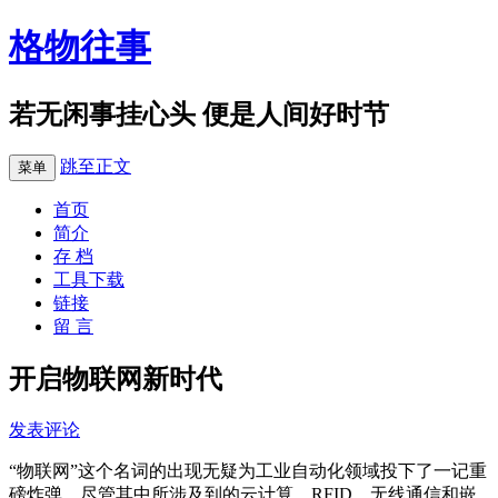
格物往事
若无闲事挂心头 便是人间好时节
跳至正文
菜单
首页
简介
存 档
工具下载
链接
留 言
开启物联网新时代
发表评论
“物联网”这个名词的出现无疑为工业自动化领域投下了一记重
磅炸弹，尽管其中所涉及到的云计算、RFID、无线通信和嵌