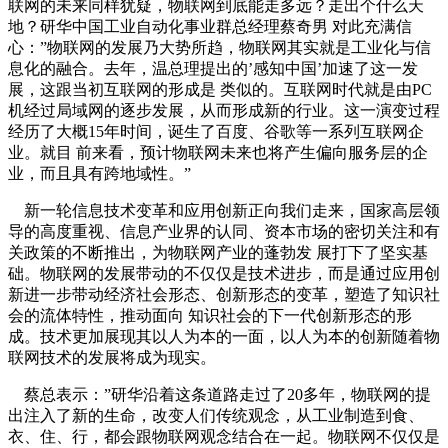
联网的未来同样犹疑，物联网到底能走多远？走出个什么天
地？研华中国工业自动化事业群总经理蔡奇男 对此充满信
心：”物联网的发展乃大势所趋，物联网其实就是工业化与信
息化的融合。去年，温总理提出的’感知中国’加速了这一发
展，这跟当初互联网的形成是 类似的。互联网时代就是由PC
机经过局域网的逐步发展，从而形成新的行业。这一演变过程
经历了大概15年时间，诞生了百度、谷歌等一系列互联网企
业。就目 前来看，预计物联网未来也将产生偏向服务层的企
业，而且具有跨地域性。”
新一轮信息技术变革和应用创新正向我们走来，国家高层领
导的高度重视、信息产业界的认同、资本市场的密切关注和有
关政策的不断推出，为物联网产业的蓬勃发 展打下了坚实基
础。物联网的发展带动的不仅仅是技术进步，而是通过应用创
新进一步带动经济社会形态、创新形态的变革，塑造了知识社
会的流体特性，推动面向 知识社会的下一代创新形态的形
成。技术更加展现其以人为本的一面，以人为本的创新随着物
联网技术的发展将成为现实。
蔡总表示：”研华沿着这条道路走过了20多年，物联网的提
出注入了新的生命，改变人们传统观念，从工业制造到食、
衣、住、行，都会跟物联网观念结合在一起。物联网不仅仅是