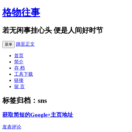
格物往事
若无闲事挂心头 便是人间好时节
跳至正文
菜单
首页
简介
存 档
工具下载
链接
留 言
标签归档：
sns
获取简短的Google+主页地址
发表评论