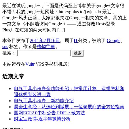
最近在试玩google+，下面是代码至上博客关于google+文章很
不错！我的google+短网址：http://gplus.to/jayjustdo 最近，
Google+风头正盛，大家都很关注Google+相关的文章。我的上
一篇文章《不翻墙访问Google + —— 通过修改Hosts登录
Plus》在短短的两天时间内 […]
本条目发布于
2011年7月16日
。属于
IT
分类，被贴了
Google
、
sns
标签。
作者是
格物往事
。
搜索：
本站运行在
Vultr
VPS洛杉矶机房!
近期文章
电气工具小程序全功能介绍：把常用计算、运维资料和
退休规划装进口袋
电气工具小程序 – 新功能介绍
展会生意经：从选位到撤展，一位老展商的全方位指南
国网ECP2.0中标公告 PDF 下载方法
财宝宝微博-近半年微博分析