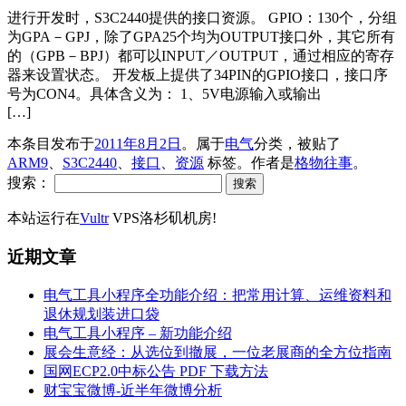
进行开发时，S3C2440提供的接口资源。 GPIO：130个，分组
为GPA－GPJ，除了GPA25个均为OUTPUT接口外，其它所有
的（GPB－BPJ）都可以INPUT／OUTPUT，通过相应的寄存
器来设置状态。 开发板上提供了34PIN的GPIO接口，接口序
号为CON4。具体含义为： 1、5V电源输入或输出
[…]
本条目发布于
2011年8月2日
。属于
电气
分类，被贴了
ARM9
、
S3C2440
、
接口
、
资源
标签。
作者是
格物往事
。
搜索：
本站运行在
Vultr
VPS洛杉矶机房!
近期文章
电气工具小程序全功能介绍：把常用计算、运维资料和
退休规划装进口袋
电气工具小程序 – 新功能介绍
展会生意经：从选位到撤展，一位老展商的全方位指南
国网ECP2.0中标公告 PDF 下载方法
财宝宝微博-近半年微博分析