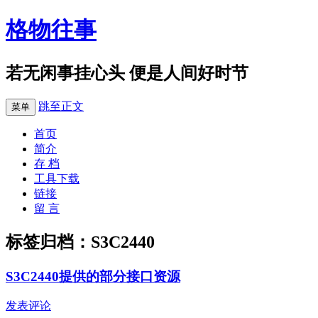
格物往事
若无闲事挂心头 便是人间好时节
跳至正文
菜单
首页
简介
存 档
工具下载
链接
留 言
标签归档：
S3C2440
S3C2440提供的部分接口资源
发表评论