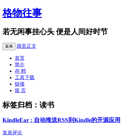
格物往事
若无闲事挂心头 便是人间好时节
跳至正文
菜单
首页
简介
存 档
工具下载
链接
留 言
标签归档：
读书
KindleEar : 自动推送RSS到Kindle的开源应用
发表评论