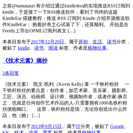
之前@tumutanzi 有介绍过通过kindle4rss的实现推送RSS订阅到
kindle，于是搜了一下RSS推送软件，看到了书伴的这篇
KindleEar 搭建教程：推送 RSS 订阅到 Kindle 介绍开源推送软
件KindleEar； 抱着好奇之心试装了下，还算顺利。 开始是在
Feedly上导出OPML订阅列表文 […]
本条目发布于
2017年12月29日
。属于
原创
、
生活
、
读书
分类，
被贴了
kindle
、
读书
、
阅读
标签。
作者是
格物往事
。
《技术元素》摘抄
2条回复
《技术元素》 凯文·凯利（Kevin Kelly) 著 一千铁杆粉丝 一
千铁杆粉丝的要点是：创作者，如艺术家、音乐家、摄影师、
工匠、演员、动画师、设计师、视频制作者，或者作家-换言
之，也就是任何创作艺术作品的人-只需要拥有1000名铁杆粉
丝便能糊口。 这里，铁杆粉丝是指，无论你创造出什么作
品，他（她） […]
本条目发布于
2013年9月15日
。属于
IT
分类，被贴了
Google
、
KK
、
技术
、
读书
、
黑客
标签。
作者是
格物往事
。