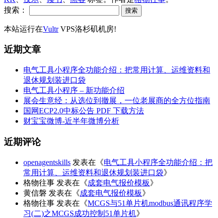
搜索：
本站运行在
Vultr
VPS洛杉矶机房!
近期文章
电气工具小程序全功能介绍：把常用计算、运维资料和
退休规划装进口袋
电气工具小程序 – 新功能介绍
展会生意经：从选位到撤展，一位老展商的全方位指南
国网ECP2.0中标公告 PDF 下载方法
财宝宝微博-近半年微博分析
近期评论
openagentskills
发表在《
电气工具小程序全功能介绍：把
常用计算、运维资料和退休规划装进口袋
》
格物往事
发表在《
成套电气报价模板
》
黄信磐
发表在《
成套电气报价模板
》
格物往事
发表在《
MCGS与51单片机modbus通讯程序学
习(二)之MCGS成功控制51单片机
》