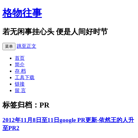
格物往事
若无闲事挂心头 便是人间好时节
跳至正文
菜单
首页
简介
存 档
工具下载
链接
留 言
标签归档：
PR
2012年11月8日至11日google PR更新-依然王的人升
至PR2