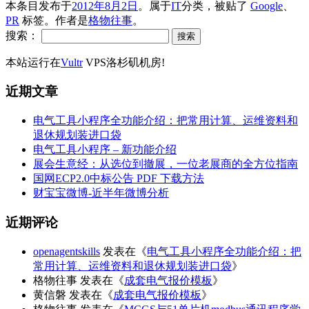
本条目发布于
2012年8月2日
。属于
IT
分类，被贴了
Google
、
PR
标签。
作者是
格物往事
。
搜索：
本站运行在
Vultr
VPS洛杉矶机房!
近期文章
电气工具小程序全功能介绍：把常用计算、运维资料和
退休规划装进口袋
电气工具小程序 – 新功能介绍
展会生意经：从选位到撤展，一位老展商的全方位指南
国网ECP2.0中标公告 PDF 下载方法
财宝宝微博-近半年微博分析
近期评论
openagentskills
发表在《
电气工具小程序全功能介绍：把
常用计算、运维资料和退休规划装进口袋
》
格物往事
发表在《
成套电气报价模板
》
黄信磐
发表在《
成套电气报价模板
》