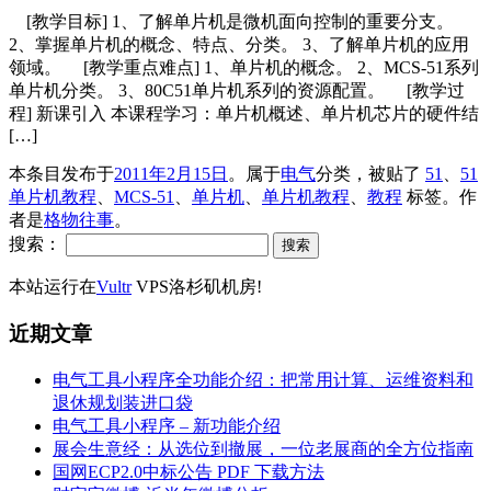
[教学目标] 1、了解单片机是微机面向控制的重要分支。
2、掌握单片机的概念、特点、分类。 3、了解单片机的应用
领域。 [教学重点难点] 1、单片机的概念。 2、MCS-51系列
单片机分类。 3、80C51单片机系列的资源配置。 [教学过
程] 新课引入 本课程学习：单片机概述、单片机芯片的硬件结
[…]
本条目发布于
2011年2月15日
。属于
电气
分类，被贴了
51
、
51
单片机教程
、
MCS-51
、
单片机
、
单片机教程
、
教程
标签。
作
者是
格物往事
。
搜索：
本站运行在
Vultr
VPS洛杉矶机房!
近期文章
电气工具小程序全功能介绍：把常用计算、运维资料和
退休规划装进口袋
电气工具小程序 – 新功能介绍
展会生意经：从选位到撤展，一位老展商的全方位指南
国网ECP2.0中标公告 PDF 下载方法