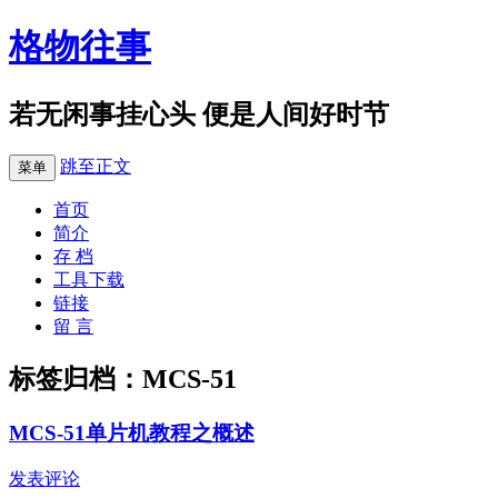
格物往事
若无闲事挂心头 便是人间好时节
跳至正文
菜单
首页
简介
存 档
工具下载
链接
留 言
标签归档：
MCS-51
MCS-51单片机教程之概述
发表评论