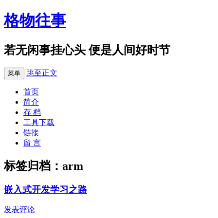
格物往事
若无闲事挂心头 便是人间好时节
跳至正文
菜单
首页
简介
存 档
工具下载
链接
留 言
标签归档：
arm
嵌入式开发学习之路
发表评论