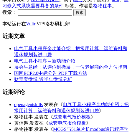
习嵌入式系统需要具备的条件
标签。
作者是
格物往事
。
搜索：
本站运行在
Vultr
VPS洛杉矶机房!
近期文章
电气工具小程序全功能介绍：把常用计算、运维资料和
退休规划装进口袋
电气工具小程序 – 新功能介绍
展会生意经：从选位到撤展，一位老展商的全方位指南
国网ECP2.0中标公告 PDF 下载方法
财宝宝微博-近半年微博分析
近期评论
openagentskills
发表在《
电气工具小程序全功能介绍：把
常用计算、运维资料和退休规划装进口袋
》
格物往事
发表在《
成套电气报价模板
》
黄信磐
发表在《
成套电气报价模板
》
格物往事
发表在《
MCGS与51单片机modbus通讯程序学