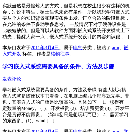
实践当然是最锻炼人的方式，但是我想在校生很少有这样的机
会，别说本科生，硕士生也未必有条件。所以我想学习嵌入式
要从个人的知识背景和现实条件出发。订立合适的阶段目标，
在允许的条件下多动手多思考。 一般情况下对于硬件设备是
比较短缺的。但是可以从软件方面和嵌入式系统开发模式上下
功夫，提醒大家一点，嵌入式系统开发设计的内容知识很 […]
本条目发布于
2011年3月4日
。属于
电气
分类，被贴了
arm
、
嵌
入式开发
标签。
作者是
格物往事
。
学习嵌入式系统需要具备的条件、方法及步骤
发表评论
学习嵌入式系统需要具备的条件、方法及步骤 有些人以为搞
嵌入式就是随便找本书看看，在电脑上编几个程序就完事。非
也，其实嵌入式的门槛是比较高的。具体如下： 1、您得有一
定数量的Money。 (1)、开发板贵 (2)、培训费更贵 (3)、开发平
台是贵得不能再贵。（除非您只是想玩玩而已） 2、需要学习
的东西多。(1)、wind […]
本条目发布于
2011年3月4日
。属于
电气
分类，被贴了
arm
、
学