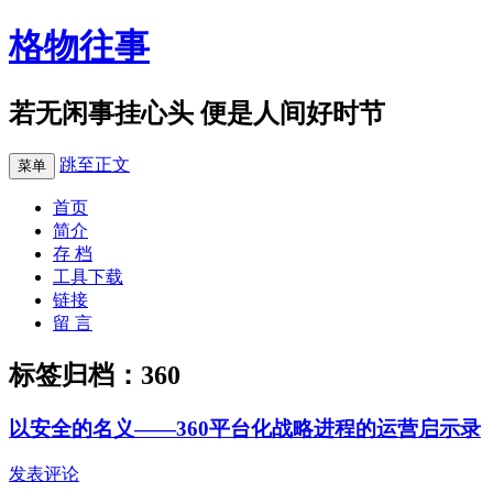
格物往事
若无闲事挂心头 便是人间好时节
跳至正文
菜单
首页
简介
存 档
工具下载
链接
留 言
标签归档：
360
以安全的名义——360平台化战略进程的运营启示录
发表评论