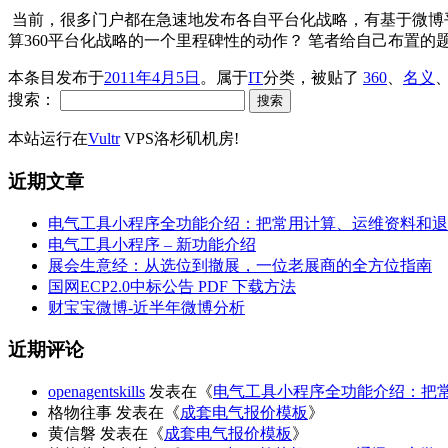
当前，很多门户都在急速地发布各自平台化战略，有基于微博平
算360平台化战略的一个里程碑性的动作？ 笔者给自己布置的
本条目发布于
2011年4月5日
。属于
IT
分类，被贴了
360
、
名义
搜索：
本站运行在
Vultr
VPS洛杉矶机房!
近期文章
电气工具小程序全功能介绍：把常用计算、运维资料和退
电气工具小程序 – 新功能介绍
展会生意经：从选位到撤展，一位老展商的全方位指南
国网ECP2.0中标公告 PDF 下载方法
财宝宝微博-近半年微博分析
近期评论
openagentskills
发表在《
电气工具小程序全功能介绍：把
格物往事
发表在《
成套电气报价模板
》
黄信磐
发表在《
成套电气报价模板
》