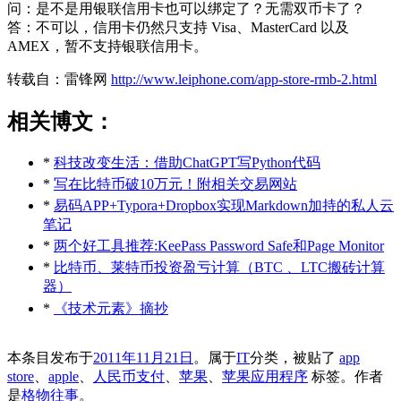
问：是不是用银联信用卡也可以绑定了？无需双币卡了？
答：不可以，信用卡仍然只支持 Visa、MasterCard 以及
AMEX，暂不支持银联信用卡。
转载自：雷锋网
http://www.leiphone.com/app-store-rmb-2.html
相关博文：
*
科技改变生活：借助ChatGPT写Python代码
*
写在比特币破10万元！附相关交易网站
*
易码APP+Typora+Dropbox实现Markdown加持的私人云
笔记
*
两个好工具推荐:KeePass Password Safe和Page Monitor
*
比特币、莱特币投资盈亏计算（BTC 、LTC搬砖计算
器）
*
《技术元素》摘抄
本条目发布于
2011年11月21日
。属于
IT
分类，被贴了
app
store
、
apple
、
人民币支付
、
苹果
、
苹果应用程序
标签。
作者
是
格物往事
。