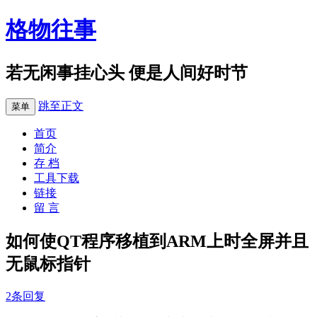
格物往事
若无闲事挂心头 便是人间好时节
跳至正文
菜单
首页
简介
存 档
工具下载
链接
留 言
如何使QT程序移植到ARM上时全屏并且
无鼠标指针
2条回复