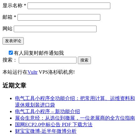
显示名称
*
邮箱
*
网站
有人回复时邮件通知我
搜索：
本站运行在
Vultr
VPS洛杉矶机房!
近期文章
电气工具小程序全功能介绍：把常用计算、运维资料和
退休规划装进口袋
电气工具小程序 – 新功能介绍
展会生意经：从选位到撤展，一位老展商的全方位指南
国网ECP2.0中标公告 PDF 下载方法
财宝宝微博-近半年微博分析