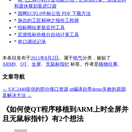
和退休规划装进口袋
*
国网ECP2.0中标公告 PDF 下载方法
*
身边的工匠精神之报价工程师
*
招标网站更新监控工具
*
宏源投标价格分自动计算工具
*
串口调试记录
本条目发布于
2011年8月2日
。属于
电气
分类，被贴了
ARM9
、
QT
、
全屏
、
无鼠标指针
标签。
作者是
格物往事
。
文章导航
←
S3C2440提供的部分接口资源
qt编译自带demo失败的原因
及解决方法
→
《
如何使QT程序移植到ARM上时全屏并
且无鼠标指针
》有2个想法