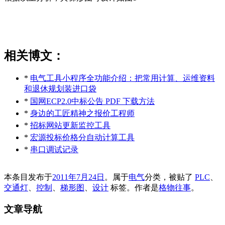
相关博文：
*
电气工具小程序全功能介绍：把常用计算、运维资料
和退休规划装进口袋
*
国网ECP2.0中标公告 PDF 下载方法
*
身边的工匠精神之报价工程师
*
招标网站更新监控工具
*
宏源投标价格分自动计算工具
*
串口调试记录
本条目发布于
2011年7月24日
。属于
电气
分类，被贴了
PLC
、
交通灯
、
控制
、
梯形图
、
设计
标签。
作者是
格物往事
。
文章导航