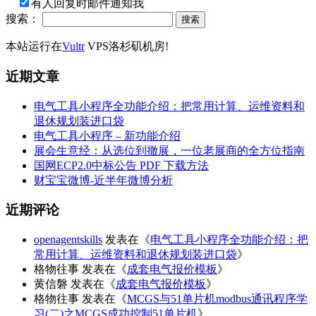
有人回复时邮件通知我
搜索：
本站运行在
Vultr
VPS洛杉矶机房!
近期文章
电气工具小程序全功能介绍：把常用计算、运维资料和
退休规划装进口袋
电气工具小程序 – 新功能介绍
展会生意经：从选位到撤展，一位老展商的全方位指南
国网ECP2.0中标公告 PDF 下载方法
财宝宝微博-近半年微博分析
近期评论
openagentskills
发表在《
电气工具小程序全功能介绍：把
常用计算、运维资料和退休规划装进口袋
》
格物往事
发表在《
成套电气报价模板
》
黄信磐
发表在《
成套电气报价模板
》
格物往事
发表在《
MCGS与51单片机modbus通讯程序学
习(二)之MCGS成功控制51单片机
》