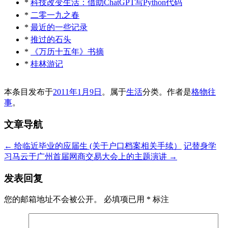
*
科技改变生活：借助ChatGPT写Python代码
*
二零一九之春
*
最近的一些记录
*
推过的石头
*
《万历十五年》书摘
*
桂林游记
本条目发布于
2011年1月9日
。属于
生活
分类。
作者是
格物往
事
。
文章导航
←
给临近毕业的应届生 (关于户口档案相关手续）
记替身学
习马云于广州首届网商交易大会上的主题演讲
→
发表回复
您的邮箱地址不会被公开。
必填项已用
*
标注