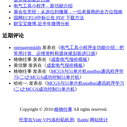
电气工具小程序 – 新功能介绍
展会生意经：从选位到撤展，一位老展商的全方位指南
国网ECP2.0中标公告 PDF 下载方法
财宝宝微博-近半年微博分析
近期评论
openagentskills
发表在《
电气工具小程序全功能介绍：把
常用计算、运维资料和退休规划装进口袋
》
格物往事
发表在《
成套电气报价模板
》
黄信磐
发表在《
成套电气报价模板
》
格物往事
发表在《
MCGS与51单片机modbus通讯程序学
习(二)之MCGS成功控制51单片机
》
哈哈~~
发表在《
MCGS与51单片机modbus通讯程序学习
(二)之MCGS成功控制51单片机
》
Copyright © 2010-
格物往事
All rights reserved.
托管在Vultr VPS洛杉矶机房
|
Baidu
|
网站统计