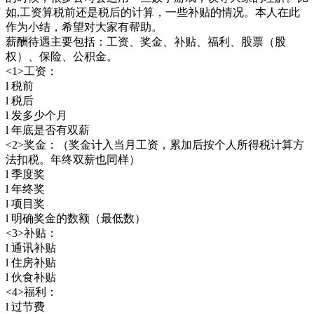
如,工资算税前还是税后的计算，一些补贴的情况。本人在此
作为小结，希望对大家有帮助。
薪酬待遇主要包括：工资、奖金、补贴、福利、股票（股
权）、保险、公积金。
<1>工资：
l 税前
l 税后
l 发多少个月
l 年底是否有双薪
<2>奖金：（奖金计入当月工资，累加后按个人所得税计算方
法扣税。年终双薪也同样）
l 季度奖
l 年终奖
l 项目奖
l 明确奖金的数额（最低数）
<3>补贴：
l 通讯补贴
l 住房补贴
l 伙食补贴
<4>福利：
l 过节费