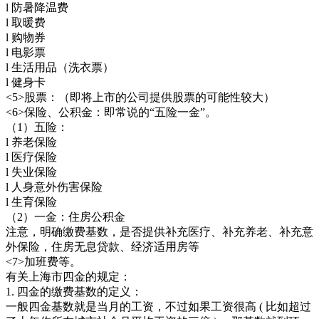
l 防暑降温费
l 取暖费
l 购物券
l 电影票
l 生活用品（洗衣票）
l 健身卡
<5>股票：（即将上市的公司提供股票的可能性较大）
<6>保险、公积金：即常说的“五险一金”。
（1）五险：
l 养老保险
l 医疗保险
l 失业保险
l 人身意外伤害保险
l 生育保险
（2）一金：住房公积金
注意，明确缴费基数，是否提供补充医疗、补充养老、补充意
外保险，住房无息贷款、经济适用房等
<7>加班费等。
有关上海市四金的规定：
1. 四金的缴费基数的定义：
一般四金基数就是当月的工资，不过如果工资很高 ( 比如超过