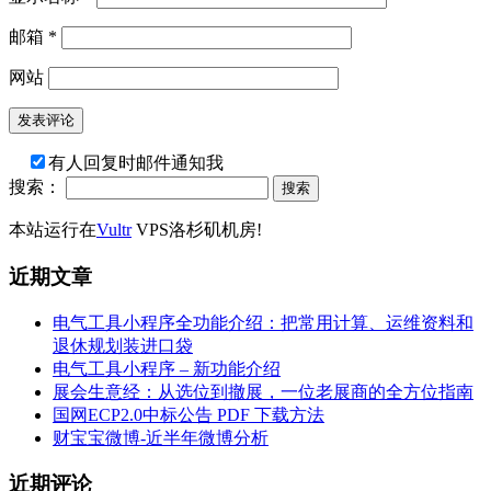
邮箱
*
网站
有人回复时邮件通知我
搜索：
本站运行在
Vultr
VPS洛杉矶机房!
近期文章
电气工具小程序全功能介绍：把常用计算、运维资料和
退休规划装进口袋
电气工具小程序 – 新功能介绍
展会生意经：从选位到撤展，一位老展商的全方位指南
国网ECP2.0中标公告 PDF 下载方法
财宝宝微博-近半年微博分析
近期评论