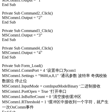
MSComm1.Output = “1”
End Sub
Private Sub Command2_Click()
MSComm1.Output = “2”
End Sub
Private Sub Command3_Click()
MSComm1.Output = “3”
End Sub
Private Sub Command4_Click()
MSComm1.Output = “4”
End Sub
Private Sub Form_Load()
MSComm1.CommPort = 4 ‘设置串口为com1
MSComm1.Settings = “9600,n,8,1″ ‘通讯参数 波特率 奇偶校验
数据位 停止位
MSComm1.InputMode = comInputModeBinary ‘二进制接收
MSComm1.PortOpen = True ‘打开串口
MSComm1.InBufferCount = 0 ‘清空接收缓冲区
MSComm1.RThreshold = 1 ‘缓冲区中接收到一个字符，就产生
一次OnComm事件