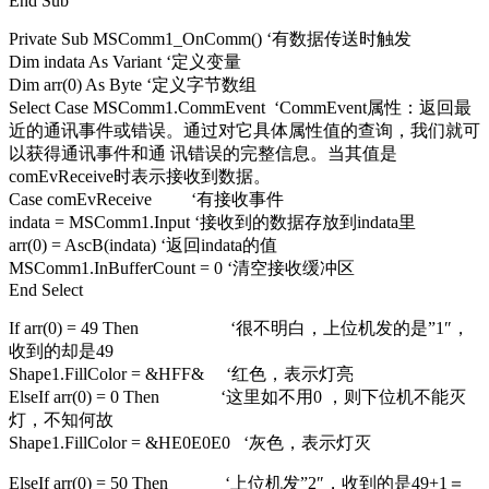
End Sub
Private Sub MSComm1_OnComm() ‘有数据传送时触发
Dim indata As Variant ‘定义变量
Dim arr(0) As Byte ‘定义字节数组
Select Case MSComm1.CommEvent ‘CommEvent属性：返回最
近的通讯事件或错误。通过对它具体属性值的查询，我们就可
以获得通讯事件和通 讯错误的完整信息。当其值是
comEvReceive时表示接收到数据。
Case comEvReceive ‘有接收事件
indata = MSComm1.Input ‘接收到的数据存放到indata里
arr(0) = AscB(indata) ‘返回indata的值
MSComm1.InBufferCount = 0 ‘清空接收缓冲区
End Select
If arr(0) = 49 Then ‘很不明白，上位机发的是”1″，
收到的却是49
Shape1.FillColor = &HFF& ‘红色，表示灯亮
ElseIf arr(0) = 0 Then ‘这里如不用0 ，则下位机不能灭
灯，不知何故
Shape1.FillColor = &HE0E0E0 ‘灰色，表示灯灭
ElseIf arr(0) = 50 Then ‘上位机发”2″，收到的是49+1＝