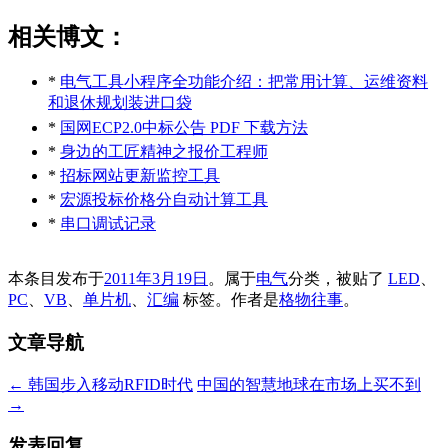
相关博文：
*
电气工具小程序全功能介绍：把常用计算、运维资料
和退休规划装进口袋
*
国网ECP2.0中标公告 PDF 下载方法
*
身边的工匠精神之报价工程师
*
招标网站更新监控工具
*
宏源投标价格分自动计算工具
*
串口调试记录
本条目发布于
2011年3月19日
。属于
电气
分类，被贴了
LED
、
PC
、
VB
、
单片机
、
汇编
标签。
作者是
格物往事
。
文章导航
←
韩国步入移动RFID时代
中国的智慧地球在市场上买不到
→
发表回复