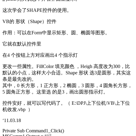
这次学会了SHAPE控件的使用。
VB的 形状（Shape）控件
作用：可以在Form中显示矩形、圆、椭圆等图形。
它就在默认控件里
在4 个按钮上方对应画出4 个指示灯
更改一些属性。FillColor 填充颜色 ，Heigh 高度改为300，比
默认的小点，这样大小合适。Shape 形状 选3是圆形，其实这
条是最先改的。
其中，0 长方形，1 正方形，2 椭圆，3 圆形，4 圆角长方形，
5 圆角正方形 。这里选 的是3，画出圆形指示灯。
控件安好，就可以写代码了。（ E:\DPJ\上下位机\VB\上下位
机收发.vbp ）
‘11.03.18
Private Sub Command1_Click()