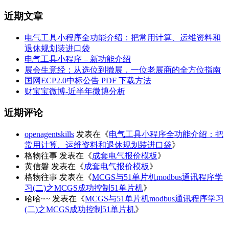
近期文章
电气工具小程序全功能介绍：把常用计算、运维资料和
退休规划装进口袋
电气工具小程序 – 新功能介绍
展会生意经：从选位到撤展，一位老展商的全方位指南
国网ECP2.0中标公告 PDF 下载方法
财宝宝微博-近半年微博分析
近期评论
openagentskills
发表在《
电气工具小程序全功能介绍：把
常用计算、运维资料和退休规划装进口袋
》
格物往事
发表在《
成套电气报价模板
》
黄信磐
发表在《
成套电气报价模板
》
格物往事
发表在《
MCGS与51单片机modbus通讯程序学
习(二)之MCGS成功控制51单片机
》
哈哈~~
发表在《
MCGS与51单片机modbus通讯程序学习
(二)之MCGS成功控制51单片机
》