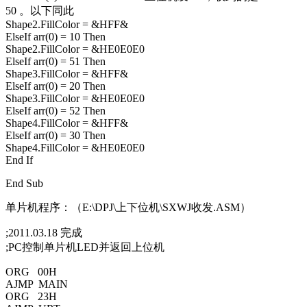
50 。以下同此
Shape2.FillColor = &HFF&
ElseIf arr(0) = 10 Then
Shape2.FillColor = &HE0E0E0
ElseIf arr(0) = 51 Then
Shape3.FillColor = &HFF&
ElseIf arr(0) = 20 Then
Shape3.FillColor = &HE0E0E0
ElseIf arr(0) = 52 Then
Shape4.FillColor = &HFF&
ElseIf arr(0) = 30 Then
Shape4.FillColor = &HE0E0E0
End If
End Sub
单片机程序：（E:\DPJ\上下位机\SXWJ收发.ASM）
;2011.03.18 完成
;PC控制单片机LED并返回上位机
ORG 00H
AJMP MAIN
ORG 23H