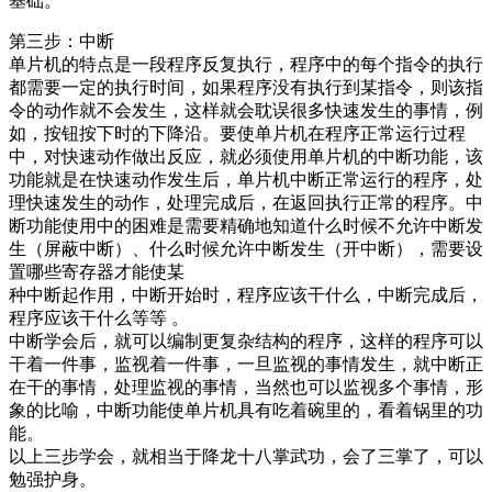
基础。
第三步：中断
单片机的特点是一段程序反复执行，程序中的每个指令的执行
都需要一定的执行时间，如果程序没有执行到某指令，则该指
令的动作就不会发生，这样就会耽误很多快速发生的事情，例
如，按钮按下时的下降沿。要使单片机在程序正常运行过程
中，对快速动作做出反应，就必须使用单片机的中断功能，该
功能就是在快速动作发生后，单片机中断正常运行的程序，处
理快速发生的动作，处理完成后，在返回执行正常的程序。中
断功能使用中的困难是需要精确地知道什么时候不允许中断发
生（屏蔽中断）、什么时候允许中断发生（开中断），需要设
置哪些寄存器才能使某
种中断起作用，中断开始时，程序应该干什么，中断完成后，
程序应该干什么等等 。
中断学会后，就可以编制更复杂结构的程序，这样的程序可以
干着一件事，监视着一件事，一旦监视的事情发生，就中断正
在干的事情，处理监视的事情，当然也可以监视多个事情，形
象的比喻，中断功能使单片机具有吃着碗里的，看着锅里的功
能。
以上三步学会，就相当于降龙十八掌武功，会了三掌了，可以
勉强护身。