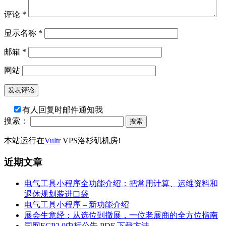
评论
*
显示名称
*
邮箱
*
网站
有人回复时邮件通知我
搜索：
本站运行在
Vultr
VPS洛杉矶机房!
近期文章
电气工具小程序全功能介绍：把常用计算、运维资料和
退休规划装进口袋
电气工具小程序 – 新功能介绍
展会生意经：从选位到撤展，一位老展商的全方位指南
国网ECP2.0中标公告 PDF 下载方法