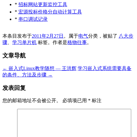
*
招标网站更新监控工具
*
宏源投标价格分自动计算工具
*
串口调试记录
本条目发布于
2011年2月27日
。属于
电气
分类，被贴了
八大步
骤
、
学习单片机
标签。
作者是
格物往事
。
文章导航
←
嵌入式Linux教学随想 — 王洪辉
学习嵌入式系统需要具备
的条件、方法及步骤
→
发表回复
您的邮箱地址不会被公开。
必填项已用
*
标注