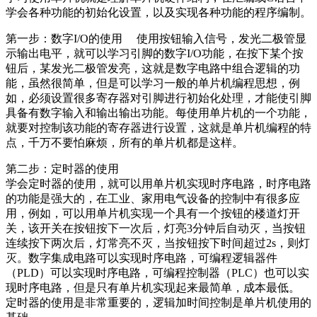
学会各种功能的初始化设置，以及实现各种功能的程序编制。
第一步：数字I/O的使用 使用按钮输入信号，发光二极管显
示输出电平，就可以学习引脚的数字I/O功能，在按下某个按
钮后，某发光二极管发亮，这就是数字电路中组合逻辑的功
能，虽然很简单，但是可以学习一般的单片机编程思想，例
如，必须设置很多寄存器对引脚进行初始化处理，才能使引脚
具备有数字输入和输出输出功能。每使用单片机的一个功能，
就要对控制该功能的寄存器进行设置，这就是单片机编程的特
点，千万不要怕麻烦，所有的单片机都是这样。
第二步：定时器的使用
学会定时器的使用，就可以用单片机实现时序电路，时序电路
的功能是强大的，在工业、家用电气设备的控制中有很多应
用，例如，可以用单片机实现一个具有一个按钮的楼道灯开
关，该开关在按钮按下一次后，灯亮3分钟后自动灭，当按钮
连续按下两次后，灯常亮不灭，当按钮按下时间超过2s，则灯
灭。数字集成电路可以实现时序电路，可编程逻辑器件
（PLD）可以实现时序电路，可编程控制器（PLC）也可以实
现时序电路，但是只有单片机实现起来最简单，成本最低。
定时器的使用是非常重要的，逻辑加时间控制是单片机使用的