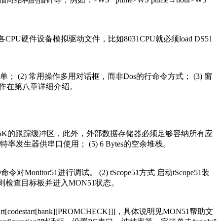
CPU硬件设备模拟驱动文件，比如8031CPU就必须load DS51
易更简单； (2) 常用操作多用对话框，而非Dos的行命令方式； (3) 窗
体操作在第八章详细介绍。
数据存储器以及5K的跟踪缓冲区，此外，外部数据存储器必须足够容纳所有应
生器供串口使用； (5) 6 Bytes的空余堆栈。
nitor51进行调试。 (2) tScope51方式 启动tScope51装
dll”，则检查目标板并进入MON51状态。
t[codestart[bank][PROMCHECK]]]，具体说明见MON51帮助文