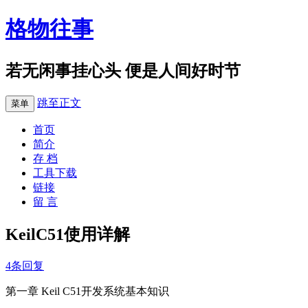
格物往事
若无闲事挂心头 便是人间好时节
跳至正文
菜单
首页
简介
存 档
工具下载
链接
留 言
KeilC51使用详解
4条回复
第一章 Keil C51开发系统基本知识