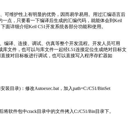
性、可读性、可维护性上有明显的优势，因而易学易用。用过汇编语言后
要的一点，只要看一下编译后生成的汇编代码，就能体会到Keil
详细介绍Keil C51开发系统各部分功能和使用。
E)，可以完成编辑、编译、连接、调试、仿真等整个开发流程。开发人员可用
建生成库文件，也可以与库文件一起经L51连接定位生成绝对目标文
仿真器使用直接对目标板进行调试，也可以直接写入程序存贮器如
Autoexec.bat，加入path=C:/C51/BinSet
然后将软件包中crack目录中的文件拷入C:/C51/Bin目录下。