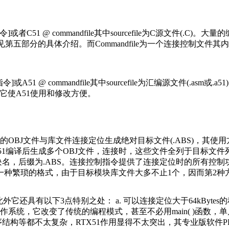
令]或者C51 @ commandfile其中sourcefile为C源文件(
制等，详见第五部分的具体介绍。而Commandfile为一个连接控
。
令]或A51 @ commandfile其中sourcefile为汇编源文件(
类似，它使A51使用和修改方便。
BJ文件与库文件连接定位生成绝对目标文件(.ABS)，其使用方法为： L5
C51与A51编译后生成多个OBJ文件，连接时，这些文件全列于目标
模块名，后缀为.ABS。连接控制指令提供了连接定位时的所有控制功
一种繁琐的格式，由于目标模块库文件大多不止1个，因而第2种
具有以下3点特别之处： a. 可以连接定位大于64kBytes的程序。 b
实时多任务操作系统，它改变了传统的编程模式，甚至不必用main( )函
结构等都不太复杂，RTX51作用显得不太突出，其专业版软件PK51