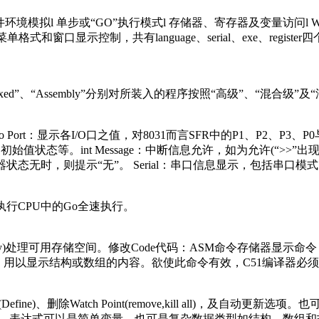
硬件环境模拟l 单步或“GO”执行模式l 存储器、寄存器及变量访问l
菜单格式和窗口显示控制，共有language、serial、exe、regist
“Mixed”、“Assembly”分别对所装入的程序按照“高级”、“混
o Port：显示各I/O口之值，对8031而言SFR中的P1、P2、P3
初始值状态等。int Message：中断信息允许，如为允许(“>
rter： 显示A/D转换器状态无时，则提示“无”。 Serial：串口信息显示，包
步执行CPU中的Go全速执行。
Display)处理可用存储空间。修改Code代码：ASM命令存储器显示
t命令；用以显示结构或数组的内容。欲使此命令有效，C51编译器必须
Define)、删除Watch Point(remove,kill all)，及自
ow之中，表达式可以是简单变量，也可是复杂数据类型如结构、数组和指向结构的