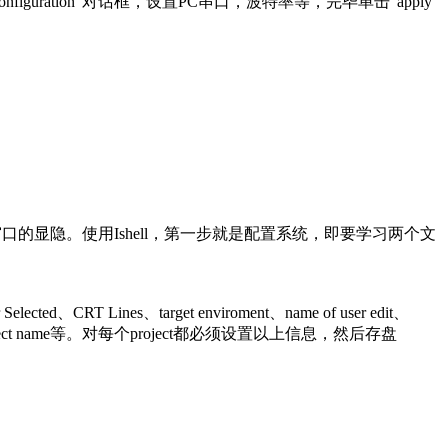
figuration”对话框，设置PC串口，波特率等，完毕单击“apply”
窗口的显隐。使用Ishell，第一步就是配置系统，即要学习两个文
、CRT Lines、target enviroment、name of user edit、
line controls、project name等。对每个project都必须设置以上信息，然后存盘