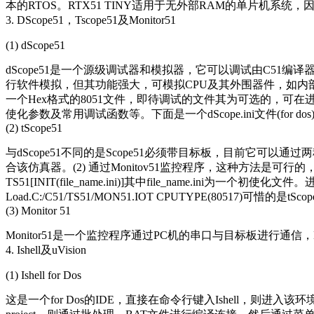
本的RTOS。RTX51 TINY适用于无外部RAM的单片机系统，
3. DScope51，Tscope51及Monitor51
(1) dScope51
dScope51是一个源级调试器和模拟器，它可以调试由C51编译器、
行软件模拟，但其功能强大，可模拟CPU及其外围器件，如内部串口，外部I/
一个Hex格式的8051文件，即待调试的文件其为可选的，可在进入dSco
使化参数及常用调试函数等。下面是一个dScope.ini文件(for dos)的内容： 
(2) tScope51
与dScope51不同的是Scope51必须带目标板，目前它可以通过
合该仿真器。(2) 通过Monitov51监控程序，这种方法是可行的
TS51[INIT(file_name.ini)]其中file_name.ini为一
Load.C:/C51/TS51/MON51.IOT CPUTYPE(80517)可惜的是tSc
(3) Monitor 51
Monitor51是一个监控程序通过PC机的串口与目标板进行通信，Monit
4. Ishell及uVision
(1) Ishell for Dos
这是一个for Dos的IDE，直接在命令行键入Ishell，则