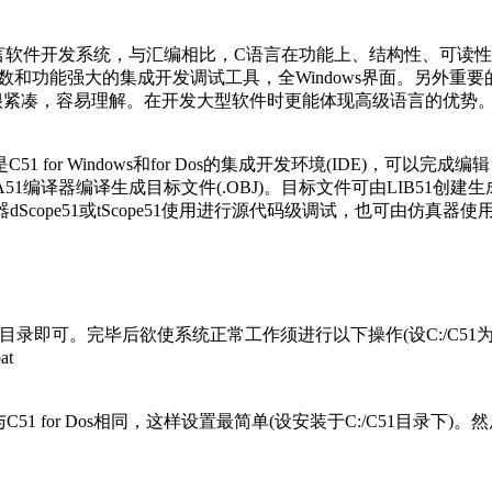
列兼容单片机C语言软件开发系统，与汇编相比，C语言在功能上、结构
库函数和功能强大的集成开发调试工具，全Windows界面。另外重
紧凑，容易理解。在开发大型软件时更能体现高级语言的优势。下面
分别是C51 for Windows和for Dos的集成开发环境(ID
51编译器编译生成目标文件(.OBJ)。目标文件可由LIB51创
调试器dScope51或tScope51使用进行源代码级调试，也可由
录即可。完毕后欲使系统正常工作须进行以下操作(设C:/C51为安装目录)：修改
at
与C51 for Dos相同，这样设置最简单(设安装于C:/C51目录下)。