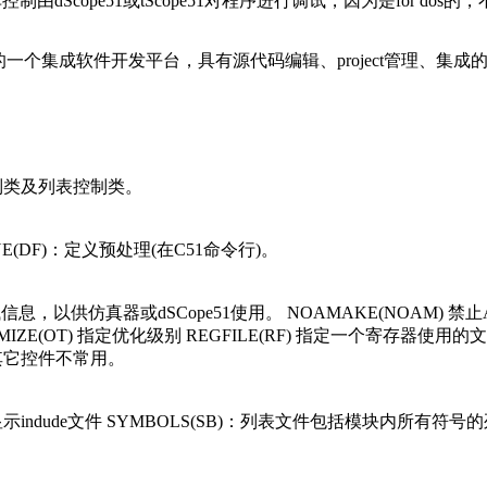
由dScope51或tScope51对程序进行调试，因为是for dos
程序，它是C51的一个集成软件开发平台，具有源代码编辑、project
制类及列表控制类。
E(DF)：定义预处理(在C51命令行)。
含调试信息，以供仿真器或dSCope51使用。 NOAMAKE(NOAM) 禁
PTIMIZE(OT) 指定优化级别 REGFILE(RF) 指定一个寄存器使
其它控件不常用。
显示indude文件 SYMBOLS(SB)：列表文件包括模块内所有符号的