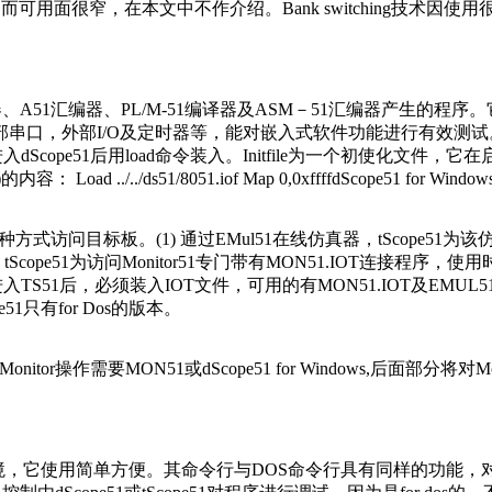
因而可用面很窄，在本文中不作介绍。Bank switching技术因使
A51汇编器、PL/M-51编译器及ASM－51汇编器产生的程序。它
O及定时器等，能对嵌入式软件功能进行有效测试。其使用方法为： DS51[d
pe51后用load命令装入。Initfile为一个初使化文件，它在启动dS
Load ../../ds51/8051.iof Map 0,0xffffdScope51 
两种方式访问目标板。(1) 通过EMul51在线仿真器，tScope5
，tScope51为访问Monitor51专门带有MON51.IOT连
个初使化文件。进入TS51后，必须装入IOT文件，可用的有MON51.IOT及EMU
ope51只有for Dos的版本。
or操作需要MON51或dScope51 for Windows,后面部分将对
进入该环境，它使用简单方便。其命令行与DOS命令行具有同样的功能，