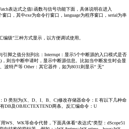
 Watch表达式之值l 函数与信号功能下面，具体说明在进入
er四个窗口，其中exe为命令行窗口，language为程序窗口，serial为串
合级”及“汇编级”三种方式显示，以方便调试使用。
、P0与引脚之值分别列出：Interrupt：显示5个中断源的入口模式是否
>”出现)，则当中断申请时，显示中断源信息。比如当中断发生时会显
括串口模式、波特产等 Other：其它器件，如为8031则显示“ 无”
命令：D 类别为(X、D、I、B、C)修改存储器命令：E 有以下几种命
有DB及OBJECTEXTEND两条。反汇编命令：U
动更新选项。也可用WS、WK等命令代替，下面具体看“表达式”类型：dScope51
指针等，例如：>WS *ptime>WS ptime→hour>WS