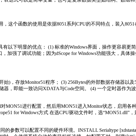
项起作用，这个函数的使用是依据8051系列CPU的不同特点，装入8051各
能，此外，它还具有以下明显的优点： (1) 标准的Windows界面，操作更容
了调试功能；因为dScope for Windows功能强大，具
地址开始)，存放Monitor51程序； (3) 256Bytes的外部
能一致访问XDATA与Code空间。 (4) 一个定时器作为波特率发
l对MON51进行配置，然后用MON51进入Monitor状态，启用各种命令对Mo
ope51 for Windows方式 在选CPU驱动文件时，选“MON51.
不同的参数可以配置不同的硬件环境。INSTALL Serialtype [xdstastar