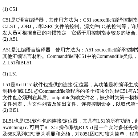
(1) C51
C51是C语言编译器，其使用方法为：C51 sourcefile[编译控制指
C.LST，.OBJ，.I和.SRC文件的控制。源文件(.C)的控
发人员可根据自己的习惯指定，它适于用控制指令较多的场合
(2) A51
A51是汇编语言编译器，使用方法为：A51 sourcefile[编译控制指
其他汇编语言材料。Commandfile同C51中的Commandfile
2. L51和BL51
(1) L51
L51是Keil C51软件包提供的连接/定位器，其功能是将编译生成的O
制指令]或 L51 @Commandfile源程序的多个模块分别经
文件也必须列在其后。outputfile为输文件名，缺少时为第一
文件列表，库文件列表及输出文件、连接控制命令，以取代第
(2) Bl51
BL51也是C51软件包的连接/定位器，其具有L51的所有功能，此外它还
Switching) c. 可用于RTX51操作系统RTX51是一个
及68K系列CPU更为明显和必须，对8051因CPU较为简单，程序