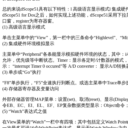
总的来说dScope51具有以下特性：l 高级语言显示模式l 集成
dScope51 for Dos之后，如何实现上述功能，dScope51采用下拉
口窗，register为寄存器窗。
(1) 高级语言显示模式
单击主菜单中的“View”，第一栏中的三条命令“Highlevel”、
(2) 集成硬件环境模拟显示
主菜单中“Peripheral”各条能显示模拟硬件环境的状态，其中：i/
允许，优先级等中断状态。Timer：显示各定时/计数器的模式，
示： “interrupt Timer 0 occured”等 A/D conve
(3) 单步或“Go”执行
“F8”单步执行，“F5”全速执行到断点。或选主菜单中Trace单
(4) 存储器寄存器及变量访问
外部存储器管理MAP菜单：设置(set)、取消(reset)、显示(
令EB、EC、EI、EL、EF、EP复杂数据类型显示：Objec
(5) “Watch”表达式之值
在View菜单的“Watch”一栏中有四项：其中包括定义Watch Point(
一次最多可设16个WtchPoint表达式，显示于Watch Wind