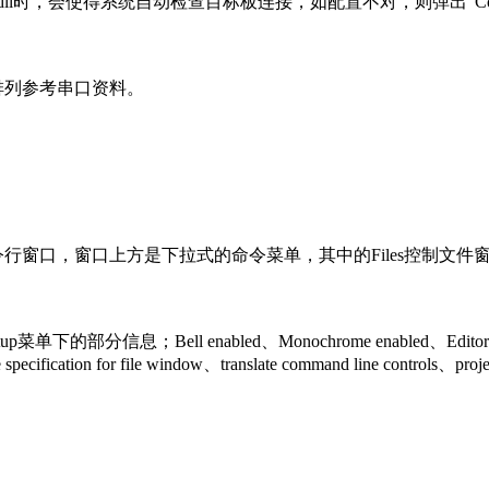
ON51.dll时，会使得系统自动检查目标板连接，如配置不对，则弹出“Con
脚排列参考串口资料。
命令行窗口，窗口上方是下拉式的命令菜单，其中的Files控制文件
分信息；Bell enabled、Monochrome enabled、Editor Selected
bled、file specification for file window、translate command 