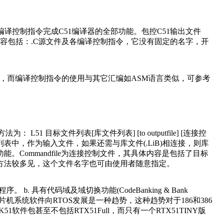
.C)。大量的编译控制指令完成C51编译器的全部功能。包控C51输出文件
制文件其内容包括：.C源文件及各编译控制指令，它没有固定的名字，开
.asm或.a51)，而编译控制指令的使用与其它汇编如ASM语言类似，可参考
1 目标文件列表[库文件列表] [to outputfile] [连接控
文件列表中，作为输入文件，如果还需与库文件(.LiB)相连接，则库
能。Commandfile为连接控制文件，其具体内容是包括了目标
方法较多见，这个文件名字也可由使用者随意指定。
. 具有代码域及域切换功能(CodeBanking & Bank
数，单片机系统软件向RTOS发展是一种趋势，这种趋势对于186和386
软件包甚至不包括RTX51Full，而只有一个RTX51TINY版