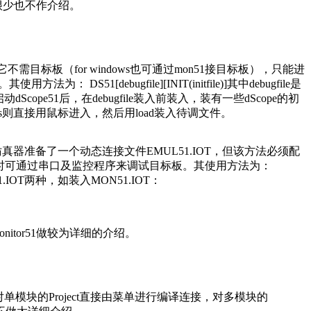
用很少也不作介绍。
不需目标板（for windows也可通过mon51接目标板），只能进
ebugfile][INIT(initfile)]其中debugfile是
cope51后，在debugfile装入前装入，装有一些dScope的初
for Windows则直接用鼠标进入，然后用load装入待调文件。
1为该仿真器准备了一个动态连接文件EMUL51.IOT，但该方法必须配
接程序，使用时可通过串口及监控程序来调试目标板。其使用方法为：
L51.IOT两种，如装入MON51.IOT：
Monitor51做较为详细的介绍。
对单模块的Project直接由菜单进行编译连接，对多模块的