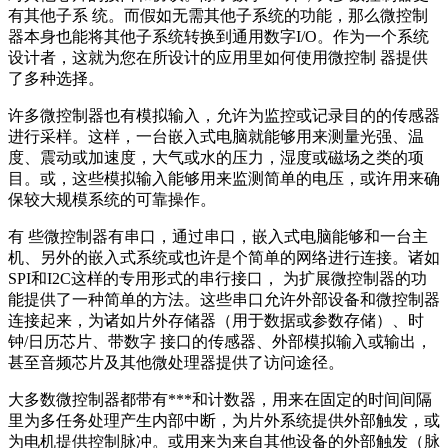
有其他子系 统。而假如无需其他子系统的功能，那么微控制
器本身也能将其他子系统转换到通用数字I/O。作为一个系统
设计者，这就为您在所设计的应用里如何使用微控制 器提供
了多种选择。
许多微控制器也有模拟输入，允许为监控或记录目的的传感器
进行采样。这样，一台嵌入式电脑就能够用来测量光强、温
度、震动或加速度，大气或水的压力，湿度或磁场之类的项
目。或，这些模拟输入能够用来监测简单的电压，或许用来确
保较大规模系统的可靠操作。
有 些微控制器有串口，通过串口，嵌入式电脑能够和一台主
机、另外的嵌入式系统或也许是个简单的网络进行连接。诸如
SPI和I2C这样的专用形式的串行接口， 为扩展微控制器的功
能提供了一种简单的方法。这些串口允许外部设备和微控制器
连接起来，为诸如片外存储器（用于数据或参数存储）、时
钟/日历芯片、带数字 接口的传感器、外部模拟输入或输出，
甚至音频芯片及其他微处理器提供了访问途径。
大多数微控制器都带有***和计数器，用来在固定的时间间隔
里为多任务处理产生内部中断，为片外系统提供外部触发，或
为电机提供控制脉冲。或用来为来自其他设备的外部触发（脉