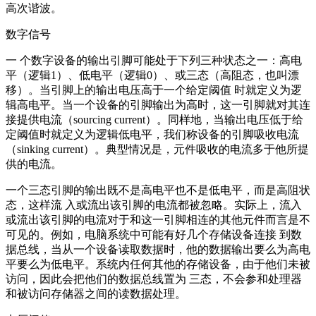
高次谐波。
数字信号
一 个数字设备的输出引脚可能处于下列三种状态之一：高电
平（逻辑1）、低电平（逻辑0）、或三态（高阻态，也叫漂
移）。当引脚上的输出电压高于一个给定阈值 时就定义为逻
辑高电平。当一个设备的引脚输出为高时，这一引脚就对其连
接提供电流（sourcing current）。同样地，当输出电压低于给
定阈值时就定义为逻辑低电平，我们称设备的引脚吸收电流
（sinking current）。典型情况是，元件吸收的电流多于他所提
供的电流。
一个三态引脚的输出既不是高电平也不是低电平，而是高阻状
态，这样流 入或流出该引脚的电流都被忽略。实际上，流入
或流出该引脚的电流对于和这一引脚相连的其他元件而言是不
可见的。例如，电脑系统中可能有好几个存储设备连接 到数
据总线，当从一个设备读取数据时，他的数据输出要么为高电
平要么为低电平。系统内任何其他的存储设备，由于他们未被
访问，因此会把他们的数据总线置为 三态，不会参和处理器
和被访问存储器之间的读数据处理。