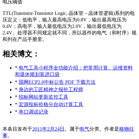
电压阈值
TTL(Transistor-Transistor Logic, 晶体管－晶体管逻辑)系列的电
压定义：低电平，输入最高电压为0.8V，输出最高电压为
0.4V；高电平，输入最低电压为2.0V，输出最低电压为
2.4V。处理器不同规定就不同，所以器件的电气（和时序）规
和列在产品手册里。
相关博文：
*
电气工具小程序全功能介绍：把常用计算、运维资料
和退休规划装进口袋
*
国网ECP2.0中标公告 PDF 下载方法
*
身边的工匠精神之报价工程师
*
招标网站更新监控工具
*
宏源投标价格分自动计算工具
*
串口调试记录
本条目发布于
2011年2月24日
。属于
电气
分类。
作者是
格物往
事
。