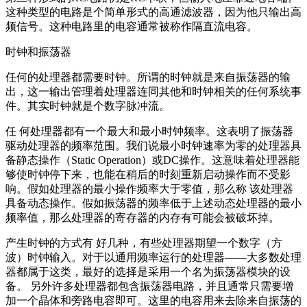
这种类型的电路是个简单形式的高通滤波器，因为他只输出高
频信号。这种电路里的电容通常被称作隔直流电容。
时钟和振荡器
任何的处理器都需要时钟。所谓的时钟就是来自振荡器的输
出，这一输出管理着处理器连同其他和时钟相关的任何系统事
件。其实时钟就是个数字脉冲流。
任 何处理器都有一个最大和最小时钟频率。这表明了振荡器
驱动处理器的频率范围。我们说最小时钟速率为零的处理器具
备静态操作（Static Operation）或DC操作。这意味着处理器能
够使时钟停下来，也能在稍后的时刻重新启动操作而不受影
响。假如处理器的最小操作频率大于零值，那么称 该处理器
具备动态操作。假如振荡器的频率低于上述动态处理器的最小
频率值，那么处理器的寄存器的内存有可能会被破坏掉。
产生时钟的方式有 好几种，有些处理器期望一个数字（方
波）时钟输入。对于以通用频率运行的处理器——大多数处理
器都属于这类，最好的选择是采用一个名为振荡器模块的设
备。 另外许多处理器都包含振荡器电路，并且通常只需要增
加一个晶体和旁路电容即可。这里的电容用来去除来自振荡的