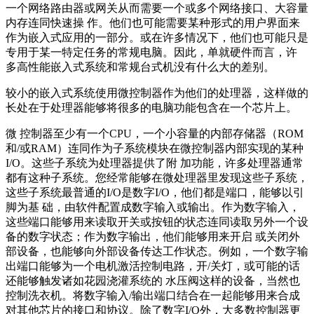
一个网络路由器或网关从而需要一个或多个网络接口、大容量
内存连同快速操 作。他们也可能需要某种形式的用户界面来
作为嵌入式应用的一部分。或在许多情况下，他们也可能只是
专用于某一特定任务的常规电脑。因此，单就硬件而言，许
多高性能嵌入式系统和常规台式机没有什么大的差别。
较小的嵌入式系统使用微控制器作为他们的处理器，这样做的
长处在于处理器能够将很多的电脑功能包含在一个芯片上。
微 控制器至少有一个CPU，一个小容量的内部存储器（ROM
和/或RAM）连同作为子系统模块在微控制器内部实现的某种
I/O。这些子系统为处理器提供了附 加功能，许多处理器通常
都有这种子系统。您经常能够在微处理器里发现这些子系统，
这些子系统最普通的I/O是数字I/O，他们都是端口，能够以引
脚为基 础，由软件配置成数字输入或输出。作为数字输入，
这些端口能够用来读取开关或按钮的状态连同读取另外一个设
备的数字状态；作为数字输出，他们能够用来开启 或关闭外
部设备，也能够向外部设备传达工作状态。例如，一个数字输
出端口能够为一个电机激活控制电路，开/关灯，或可能的话
还能够触发诸如花园浇灌系统的 水压阀这样的设备，当然也
控制洗衣机。将数字输入/输出端口结合在一起能够用来合成
对其他芯片的接口和协议。除了数字I/O外，大多数控制器更