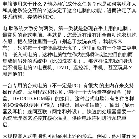
电脑能用来干什么？他必须完成什么任务？他是如何实现和人
和其他系统交互的？这决定了这台电脑的功能，进而决定了其
体系结构、存储器和I/O。
电 脑系统大致分为两类。第一类就是您现在手上用的电脑，
最常见的台式电脑。再就是，您最近有没有用全自动洗衣机洗
衣服，把衣服往里面一扔（别忘了放洗衣粉， 我就常常
忘），只消按一个键便高枕无忧了，这里面就有一个第二类电
脑：嵌入式电脑，这种电脑往往作为控制和/或监控目的的而
集成到另外的系统中（比如洗衣 机）。那这样说来我们身边
岂不满是电脑？电视机、DVD、遥控器、手机、甚至玩具？
就是他们!
一台专用的台式电脑（不一定是PC）有很大 的主内存来支持
操作系统、应用程式和数据，连同一个大容量存储设备（硬
盘、DVD/CD-ROM等）的接口。这种台式电脑带有各种各样
的I/O设备以便用 户输入（键盘、鼠标和话筒）、输出（显示
器及耳机）连同互联（网络和外设）。快速的处理器需要一个
系统管理器来监控其核心温度、供给电压连同进行系统重
启。
大规模嵌入式电脑也可能采用上述的形式。例如，他可能作为