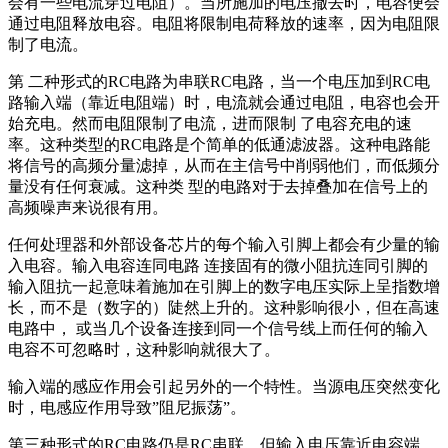
会有一些电流穿过电阻）。当所施加的电压撤去时，电容便会
通过电阻释放电容。电阻将限制电荷释放的速率，因为电阻限
制了电流。
第 二种形式的RC电路为串联RC电路，当一个电压加到RC电
路输入端（靠近电阻端）时，电流就会通过电阻，电容也会开
始充电。然而电阻限制了电流，进而限制 了电容充电的速
率。这种类型的RC电路是个简单的低通滤波器。这种电路能
将信号的高频分量滤掉，从而在主信号中削弱他们，而低频分
量没有任何衰减。这种类 型的电路对于去掉叠加在信号上的
高频噪声来说很有用。
任何处理器和外部设备芯片的每个输入引脚上都会有少量的输
入电容。输入电容连同电路 连接固有的微小阻抗连同引脚的
输入阻抗一起意味着施加在引脚上的数字电压实际上呈指数增
长，而不是（数字的）陡然上升的。这种影响很小，但在高速
电路中， 或当几个设备连接到同一个信号线上而任何的输入
电容不可忽略时，这种影响就很大了。
输入端的感应作用会引起另外的一个特性。当源电压突然变化
时，电感应作用导致”阻尼振荡”。
第三种形式的RC电路仍是RC串联，但输入电压靠近电容端。