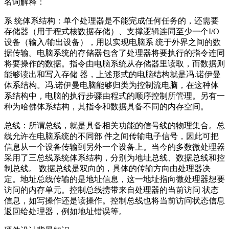
名词解释：
系 统体系结构：单个处理器是不能完成任何任务的，还需要
存储器（用于程式核数据存储）、支撑逻辑连同至少一个I/O
设备（输入/输出设备），用以实现电脑系 统于外界之间的数
据传输。电脑系统的存储器包含了处理器将要执行的指令连同
将要操作的数据。指令由电脑系统从存储器里读取，而数据则
能够读出和写入存储 器，上述形式的电脑结构就是冯.诺伊曼
体系结构。冯.诺伊曼电脑能够归类为控制流电脑，在这种体
系结构中，电脑的执行步骤由程式的顺序控制所管理。另有一
种为哈佛体系结构，其指令和数据具备不同的内存空间。
总线：所谓总线，就是具备相关功能的信号线的物理集合。总
线允许在电脑系统的不同部 件之间传输电子信号，因此可把
信息从一个设备传输到另外一个设备上。当今的多数微处理器
采用了三总线系统体系结构，分别为地址总线、数据总线和控
制总线。 数据总线是双向的，具体的传输方向由处理器决
定。地址总线传输的是地址信息，这一地址指向微处理器想要
访问的内存单元。控制总线携带来自处理器的当前访问 状态
信息，如写操作还是读操作。控制总线也将当前访问状态信息
返回给处理器，例如地址错误等。