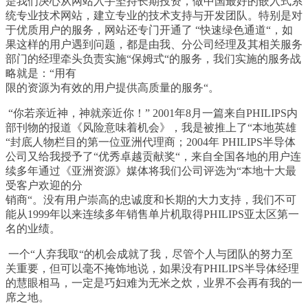
是我们决心从网站入手坚持长期投资，做中国最好的嵌入式系
统专业技术网站，建立专业的技术支持与开发团队。特别是对
于优质用户的服务，网站还专门开通了
“
快速绿色通道
“
，如
果这样的用户遇到问题，都是由我、分公司经理及其相关服务
部门的经理牵头负责实施
“
保姆式
“
的服务，我们实施的服务战
略就是：
“
用有
限的资源为有效的用户提供高质量的服务
“
。
“
你若亲近神，神就亲近你！
” 2001
年
8
月一篇来自
PHILIPS
内
部刊物的报道《风险意味着机会》，我是被推上了
“
本地英雄
“
封底人物栏目的第一位亚洲代理商；
2004
年
PHILIPS
半导体
公司又给我授予了
“
优秀卓越贡献奖
“
，来自全国各地的用户连
续多年通过《亚洲资源》媒体将我们公司评选为
“
本地十大最
受客户欢迎的分
销商
“
。没有用户崇高的忠诚度和长期的大力支持，我们不可
能从
1999
年以来连续多年销售单片机取得
PHILIPS
亚太区第一
名的业绩。
一个
“
人弃我取
“
的机会成就了我，尽管个人与团队的努力至
关重要，但可以毫不掩饰地说，如果没有
PHILIPS
半导体经理
的慧眼相马，一定是巧妇难为无米之炊，业界不会再有我的一
席之地。