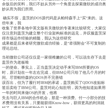
余饭后的笑料，我们不妨从另外一个角度去探索微软的成功奥
妙从而为我们所用。
确实不假，盖茨的
DOS
源代码是从帕特森手上
“
买
“
来的。这
些年来，我
收集了世界各地中英文版有关微软的专著来比较研究，大家仅
仅注意到盖茨为建立整个行业架构标准的远见，并叹服盖茨深
得市场运作经验的精髓，我认为这些研究
成果都是后来者研究微软成功经验，是
“
牵强附会
“
不可复制的
理论总结。
当初微软公司还仅仅是一家很稚嫩的公司，可以说生存下去是
盖茨作为老板唯
一的使命。事实上，正当盖茨决定动手来写
IBM
所要的
OS
时，原计划在一年左右完成，但
IBM
公司只给了他几个月的时
间。尽管帕特森的
QDOS
并不完善错
误百出，但为了履行对
IBM
的承诺，盖茨购买了
QDOS
改贴标
签后卖给了
IBM
公司。盖茨对此心知肚明，因为他知道如果用
一年的时间来做
OS
的开发，他将
失去与巨人
IBM
的合作机会，那是一种浪费。付一小部分的技
术费用没有关系，只要能获得
Know-how
，获得更高的利润就
好了。通过支付权利金引入技