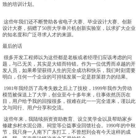
致的培训计划。
这些年我们还不断赞助各省电子大赛、毕业设计大赛、创新
设计大赛，捐赠了
50
所大学单片机创新实验室，以求扩大企业
的知名度和广泛寻求人才的来源。
最后的话
很多开发工程师以为这些都是老板或者经理们应该考虑的问
题，与己无关，其实是大错而特错。作为一位优秀而卓越的开
发人员，如果希望获得人生的完全成功和快乐，我们时刻需要
明白，任何一个企业的可持续发展一定是群策群力的结果。
1981
年我经历了高考失败之后上了技校，
1999
年我作为劳动
模范被保送上了大学，创业至今十多年来，往事依然历历在
目，用户给予我的回报很多，很难在此一一完全道来，谨以此
文与同行、用户分享和交流。
这些年来，我陆续捐资资助教育、设立奖学金以及帮助家乡
修建乡村水泥公路、祠堂等公益事业回馈社会。
1990
年的中秋
节，我只身一人南下广东打工，不曾想到会有今天这样的成