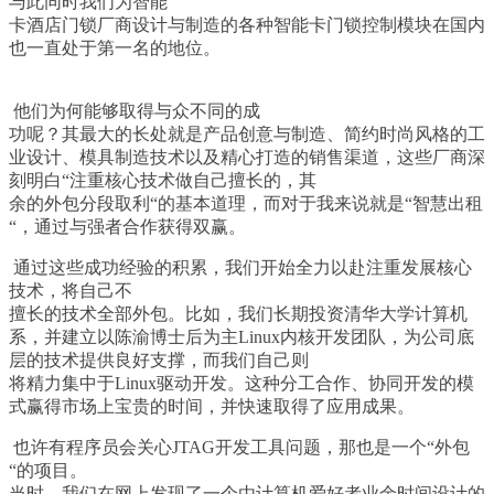
与此同时我们为智能
卡酒店门锁厂商设计与制造的各种智能卡门锁控制模块在国内
也一直处于第一名的地位。
他们为何能够取得与众不同的成
功呢？其最大的长处就是产品创意与制造、简约时尚风格的工
业设计、模具制造技术以及精心打造的销售渠道，这些厂商深
刻明白
“
注重核心技术做自己擅长的，其
余的外包分段取利
“
的基本道理，而对于我来说就是
“
智慧出租
“
，通过与强者合作获得双赢。
通过这些成功经验的积累，我们开始全力以赴注重发展核心
技术，将自己不
擅长的技术全部外包。比如，我们长期投资清华大学计算机
系，并建立以陈渝博士后为主
Linux
内核开发团队，为公司底
层的技术提供良好支撑，而我们自己则
将精力集中于
Linux
驱动开发。这种分工合作、协同开发的模
式赢得市场上宝贵的时间，并快速取得了应用成果。
也许有程序员会关心
JTAG
开发工具问题，那也是一个
“
外包
“
的项目。
当时，我们在网上发现了一个由计算机爱好者业余时间设计的