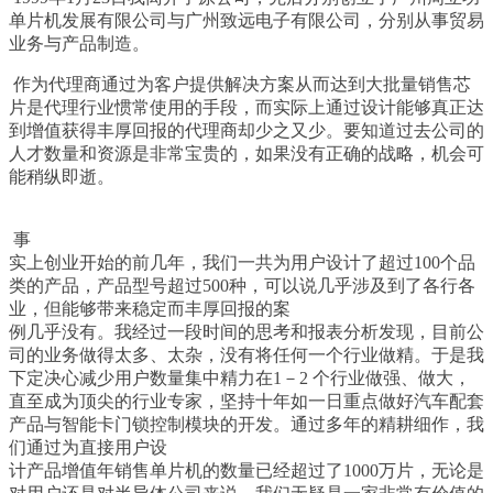
单片机发展有限公司与广州致远电子有限公司，分别从事贸易
业务与产品制造。
作为代理商通过为客户提供解决方案从而达到大批量销售芯
片是代理行业惯常使用的手段，而实际上通过设计能够真正达
到增值获得丰厚回报的代理商却少之又少。要知道过去公司的
人才数量和资源是非常宝贵的，如果没有正确的战略，机会可
能稍纵即逝。
事
实上创业开始的前几年，我们一共为用户设计了超过
100
个品
类的产品，产品型号超过
500
种，可以说几乎涉及到了各行各
业，但能够带来稳定而丰厚回报的案
例几乎没有。我经过一段时间的思考和报表分析发现，目前公
司的业务做得太多、太杂，没有将任何一个行业做精。于是我
下定决心减少用户数量集中精力在
1
－
2
个行业做强、做大，
直至成为顶尖的行业专家，坚持十年如一日重点做好汽车配套
产品与智能卡门锁控制模块的开发。通过多年的精耕细作，我
们通过为直接用户设
计产品增值年销售单片机的数量已经超过了
1000
万片，无论是