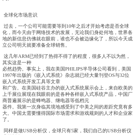
全球化市场意识
过去，一个公司可能需要等到
10
年之后才开始考虑是否全球
化，而今天由于网络技术的发展，无论我们身处何地，世界各
地的新信息仿佛就在眼前，谁也不会被边缘化了，所以今天成
立公司明天就要准备全球销售。
这几年
ARM
已经到了热得不得了的程度，很多人不以为然，
其实这是一种
必然趋势。事实上，我在美国
PHILIPS
半导体公司看到，美国
1997
年出版的《嵌入式系统》杂志就已经大量刊登
OS
与
32
位
嵌入式系统开发工具等文章
和广告。在美国硅谷主办的嵌入式系统展示会上，来自欧美的
上千展位展现在我眼前的是各种各样嵌入式系统产品，中国厂
商普遍展示的是蜂鸣器、继电器等低档元
器件。我第一次身临其境地感受到了中美之间的差距究竟有多
大。中国太需要懂得国际市场需求和游戏规则的人才和企业家
了。
同样是做
USB
分析仪，全球只有
5
家，我们自己的
USB
分析仪