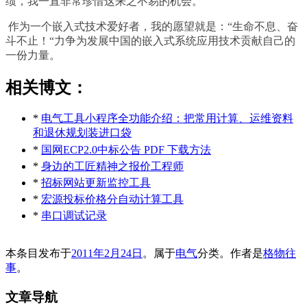
绩，我一直非常珍惜这来之不易的机会。
作为一个嵌入式技术爱好者，我的愿望就是：
“
生命不息、奋
斗不止！
“
力争为发展中国的嵌入式系统应用技术贡献自己的
一份力量。
相关博文：
*
电气工具小程序全功能介绍：把常用计算、运维资料
和退休规划装进口袋
*
国网ECP2.0中标公告 PDF 下载方法
*
身边的工匠精神之报价工程师
*
招标网站更新监控工具
*
宏源投标价格分自动计算工具
*
串口调试记录
本条目发布于
2011年2月24日
。属于
电气
分类。
作者是
格物往
事
。
文章导航