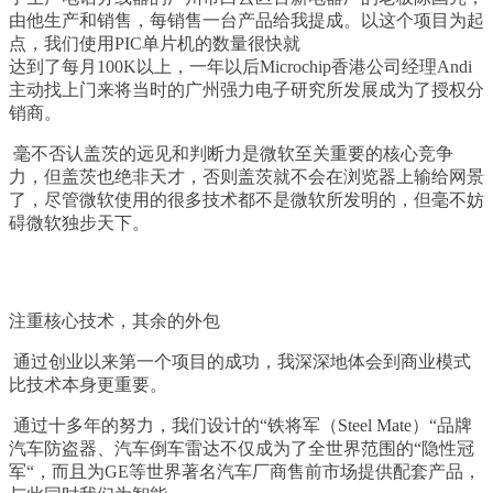
由他生产和销售，每销售一台产品给我提成。以这个项目为起
点，我们使用
PIC
单片机的数量很快就
达到了每月
100K
以上，一年以后
Microchip
香港公司经理
Andi
主动找上门来将当时的广州强力电子研究所发展成为了授权分
销商。
毫不否认盖茨的远见和判断力是微软至关重要的核心竞争
力，但盖茨也绝非天才，否则盖茨就不会在浏览器上输给网景
了，尽管微软使用的很多技术都不是微软所发明的，但毫不妨
碍微软独步天下。
注重核心技术，其余的外包
通过创业以来第一个项目的成功，我深深地体会到商业模式
比技术本身更重要。
通过十多年的努力，我们设计的
“
铁将军（
Steel Mate
）
“
品牌
汽车防盗器、汽车倒车雷达不仅成为了全世界范围的
“
隐性冠
军
“
，而且为
GE
等世界著名汽车厂商售前市场提供配套产品，