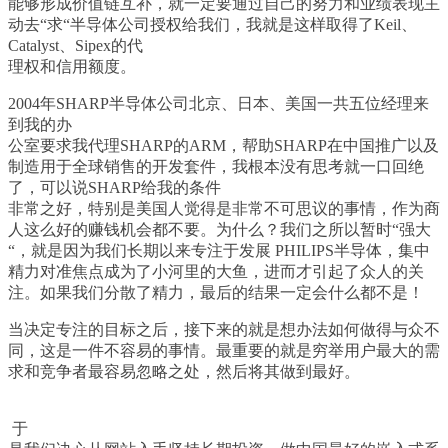
能够形成价值链互补，就一定要通过自己的努力和业绩表现主
动去
“
求
“
半导体公司授权给我们，我就是这样取得了
Keil
、
Catalyst
、
Sipex
的代
理权和信用额度。
2004
年
SHARP
半导体公司北京、日本、美国一共五位经理来
到我的办
公室要求我代理
SHARP
的
ARM
，帮助
SHARP
在中国推广以及
制造用于全球销售的开发套件，我根本没有思考就一口回绝
了，可以说
SHARP
给我的条件
非常之好，特别是美国人觉得是非常不可思议的事情，作为商
人这么好的赚钱机会都不要。为什么？我们之所以暂时
“
强大
“
，就是因为我们长期以来专注于发展
PHILIPS
半导体，集中
精力对准焦点成为了小河里的大鱼，进而才引起了众人的关
注。如果我们分散了精力，最后的结果一定会什么都不是！
当决定专注的目标之后，接下来的就是想办法如何做得与众不
同，这是一件不容易的事情。最重要的就是穷举用户最大的需
求和竞争者最容易忽略之处，然后将其做到最好。
于