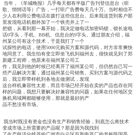
当年，《羊城晚报》几乎每天都有半版广告刊登信息台（听
歌、悄悄话等）广告，一打听广告费每天几十万。当时相信不
少人在利用公费电话在拨打这些信息台。后来我送货到客户那
里发现电话机都外加了一个铁壳并上了一
把锁，从看到那一幕开始，我决定做电话加密码锁，锁长途电
话
0
字头，手机、
BB
机、信息台的
9
字头。通过朋友介绍，福
州某公司有这个技术，于是我打了一个
试探性的电话，使用
5000
元购买方案和源代码，对方非常爽快
地同意了。我生怕有变立即坐飞机到福州去，很快就见到了郑
新建工程师，他原来在福州某公司工
作，我见到他的时候已经离开了福州某公司，但仍然自己写一
些产品解决方案，通过福州某公司销售。买到方案与源代码之
后，我立即带样机到各地去做测试，发现
这台样机兼容性太差，而且市场已经开始在卖的产品也存在同
样的问题，我想只要解决好兼容性的问题，如果在任何地区交
换机局域网都能够使用，那就是最好的产
品不愁没有市场。
我当时既没有资金也没有生产和销售经验，到底怎么将技术
变成市场上所需要的产品呢？那是因为我找到
了生产电话分线器的广州市白云区百新电器厂的老板陈国亮，