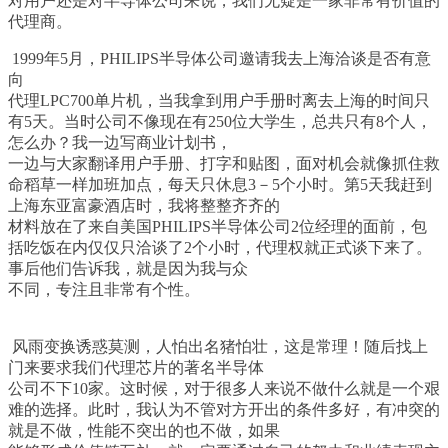
对用户还是对半导体公司来说，我们无疑是一家非常有价值的
代理商。
1999
年
5
月，
PHILIPS
半导体公司邀请我去上海洽谈是否有意
向
代理
LPC700
单片机，当我拿到用户手册时离去上海的时间只
有
5
天。当时公司不像现在有
250
位大学生，总共只有
8
个人，
怎么办？我一边写商业计划书，
一边与大家翻译用户手册、打字和贴图，面对机会就像抓住救
命稻草一样加班加点，每天只休息
3
－
5
个小时。第
5
天我赶到
上海东亚富豪酒店时，我将整整齐齐的
材料放在了来自美国
PHILIPS
半导体公司
2
位经理的面前，包
括吃饭在内仅仅只洽谈了
2
个小时，代理权就正式谈下来了。
事后他们告诉我，就是因为我与众
不同，专注且非常有个性。
风雨变换诱惑莫测，人怕出名猪怕壮，这是常理！随后找上
门来要求我们代理芯片的著名半导体
公司不下
10
家。这时候，对于很多人来说不做什么就是一个艰
难的选择。此时，我认为不管对方开出的条件多好，有冲突的
就是不做，性能不突出的也不做，如果