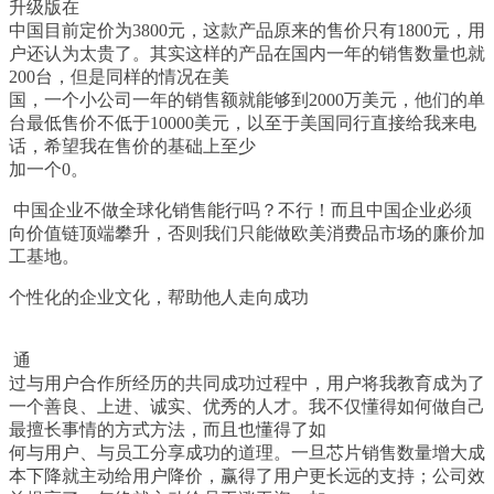
升级版在
中国目前定价为
3800
元，这款产品原来的售价只有
1800
元，用
户还认为太贵了。其实这样的产品在国内一年的销售数量也就
200
台，但是同样的情况在美
国，一个小公司一年的销售额就能够到
2000
万美元，他们的单
台最低售价不低于
10000
美元，以至于美国同行直接给我来电
话，希望我在售价的基础上至少
加一个
0
。
中国企业不做全球化销售能行吗？不行！而且中国企业必须
向价值链顶端攀升，否则我们只能做欧美消费品市场的廉价加
工基地。
个性化的企业文化，帮助他人走向成功
通
过与用户合作所经历的共同成功过程中，用户将我教育成为了
一个善良、上进、诚实、优秀的人才。我不仅懂得如何做自己
最擅长事情的方式方法，而且也懂得了如
何与用户、与员工分享成功的道理。一旦芯片销售数量增大成
本下降就主动给用户降价，赢得了用户更长远的支持；公司效