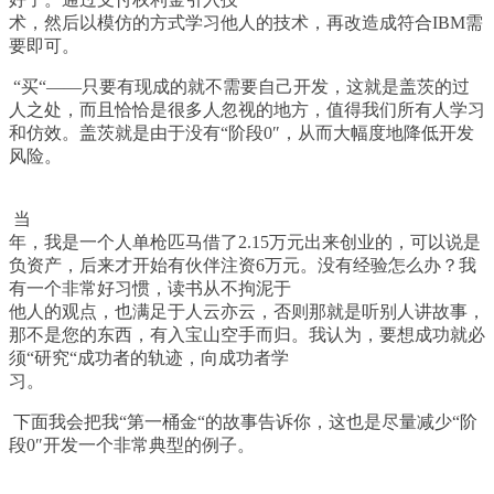
术，然后以模仿的方式学习他人的技术，再改造成符合
IBM
需
要即可。
“
买
“――
只要有现成的就不需要自己开发，这就是盖茨的过
人之处，而且恰恰是很多人忽视的地方，值得我们所有人学习
和仿效。盖茨就是由于没有
“
阶段
0″
，从而大幅度地降低开发
风险。
当
年，我是一个人单枪匹马借了
2.15
万元出来创业的，可以说是
负资产，后来才开始有伙伴注资
6
万元。没有经验怎么办？我
有一个非常好习惯，读书从不拘泥于
他人的观点，也满足于人云亦云，否则那就是听别人讲故事，
那不是您的东西，有入宝山空手而归。我认为，要想成功就必
须
“
研究
“
成功者的轨迹，向成功者学
习。
下面我会把我
“
第一桶金
“
的故事告诉你，这也是尽量减少
“
阶
段
0″
开发一个非常典型的例子。