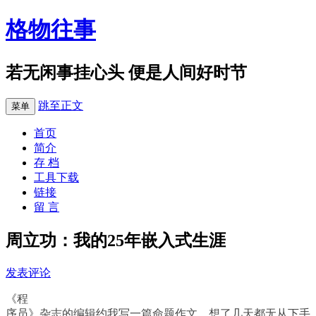
格物往事
若无闲事挂心头 便是人间好时节
跳至正文
菜单
首页
简介
存 档
工具下载
链接
留 言
周立功：我的25年嵌入式生涯
发表评论
《程
序员》杂志的编辑约我写一篇命题作文，想了几天都无从下手