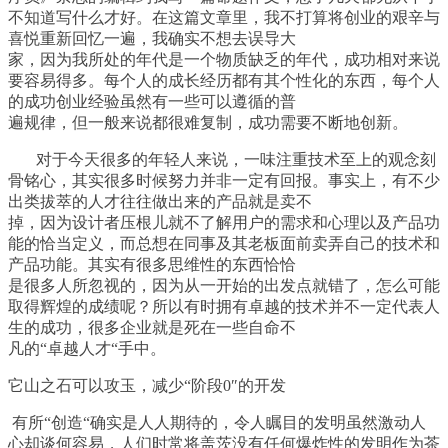
不知道写什么才好。在这篇文章里，我不打算将创业的艰辛与
喜悦重新回忆一遍，我确实不想去误导大
家，因为我所处的年代是一个物质缺乏的年代，成功相对来说
要容易得多。每个人的成长经历都有其个性化的东西，每个人
的成功创业经验虽然有一些可以遵循的普
遍规律，但一般来说都很难复制，成功需要不断地创新。
对于今天很多的年轻人来说，一味注重技术至上的观念刻
骨铭心，其实很多时候努力并非一定有回报。事实上，有不少
出类拔萃的人才往往做出来的产品就是卖不
掉，因为设计者压根儿就不了解用户的需求和心理以及产品功
能的恰当定义，而总想在同事及其老板面前卖弄自己的技术和
产品功能。其实有很多思维性的东西恰恰
是很多人所忽视的，因为从一开始的出发点就错了，怎么可能
取得辉煌的成绩呢？所以有时拥有卓越的技术并不一定代表人
生的成功，很多企业就是死在一些自命不
凡的
“
卓越人才
“
手中。
它山之石可以攻玉，减少
“
阶段
0″
的开发
有所
“
创造
“
确实是人人期待的，令人瞩目的发明虽然激动人
心却谈何容易，人们时常将盖茨没有任何爆炸性的发明作为茶