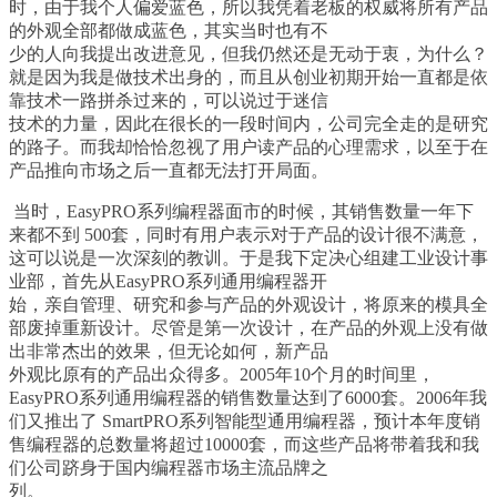
时，由于我个人偏爱蓝色，所以我凭着老板的权威将所有产品
的外观全部都做成蓝色，其实当时也有不
少的人向我提出改进意见，但我仍然还是无动于衷，为什么？
就是因为我是做技术出身的，而且从创业初期开始一直都是依
靠技术一路拼杀过来的，可以说过于迷信
技术的力量，因此在很长的一段时间内，公司完全走的是研究
的路子。而我却恰恰忽视了用户读产品的心理需求，以至于在
产品推向市场之后一直都无法打开局面。
当时，
EasyPRO
系列编程器面市的时候，其销售数量一年下
来都不到
500
套，同时有用户表示对于产品的设计很不满意，
这可以说是一次深刻的教训。于是我下定决心组建工业设计事
业部，首先从
EasyPRO
系列通用编程器开
始，亲自管理、研究和参与产品的外观设计，将原来的模具全
部废掉重新设计。尽管是第一次设计，在产品的外观上没有做
出非常杰出的效果，但无论如何，新产品
外观比原有的产品出众得多。
2005
年
10
个月的时间里，
EasyPRO
系列通用编程器的销售数量达到了
6000
套。
2006
年我
们又推出了
SmartPRO
系列智能型通用编程器，预计本年度销
售编程器的总数量将超过
10000
套，而这些产品将带着我和我
们公司跻身于国内编程器市场主流品牌之
列。