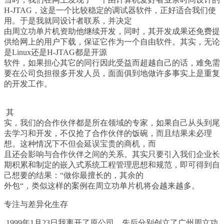
H-JTAG
，这是一个比较稳定的调试器软件，正好适合我们使
用。于是我就同设计者联系，并决定
由周立功单片机资助他继续开发，同时，其开发成果还免费提
供给网上的用户下载，保证它作为一个自由软件。其实，无论
是
Linux
还是
H-JTAG
都是开源
软件，如果担心其它的同行因此受益而超越自己的话，难免需
要在公司负担很多开发人员，面面俱到地做许多事实上是重复
的开发工作。
其
实，我们的合作伙伴都是所在领域的专家，如果自己从头到尾
去学习和开发，不仅抢了合作伙伴的饭碗，而且结果未必理
想。这种情况下不但会延误宝贵的商机，而
且还会影响与合作伙伴之间的关系。其实只要引入我们企业长
期积累和制定的嵌入式系统工程管理思想和规范，即可得到自
己想要的结果：
“
做你最擅长的，其余的
外包
“
，类似这样的案例在周立功单片机将会越来越多。
专注与差异化生存
1999
年
1
月
23
日我离开了原公司，先后分别创立了广州周立功