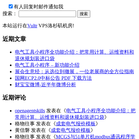
有人回复时邮件通知我
搜索：
本站运行在
Vultr
VPS洛杉矶机房!
近期文章
电气工具小程序全功能介绍：把常用计算、运维资料和
退休规划装进口袋
电气工具小程序 – 新功能介绍
展会生意经：从选位到撤展，一位老展商的全方位指南
国网ECP2.0中标公告 PDF 下载方法
财宝宝微博-近半年微博分析
近期评论
openagentskills
发表在《
电气工具小程序全功能介绍：把
常用计算、运维资料和退休规划装进口袋
》
格物往事
发表在《
成套电气报价模板
》
黄信磐
发表在《
成套电气报价模板
》
格物往事
发表在《
MCGS与51单片机modbus通讯程序学