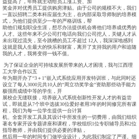
益提高了，年终就主动给员工涨工资、加
奖金并对优秀员工提供购房津贴。由于公司的规模不大，我们
一直以招聘二类本科应届生为主，在内部采取导师制的培养模
式，为他们提供至少一年的严格训练，帮
助他们规划职业生涯，想尽办法提供机会将他们培养成优秀的
人才。这些年来不少公司打电话向我们公司挖人，关键人才从
未出现过流失，至今跳槽的员工不超过
12
人，我深深地感到
这就是我人生最大的快乐和财富，离开了支持我的用户和追随
我的人才，我将变得一钱不值。
为了保证企业的可持续发展所带来的人才困境，我与江西理
工大学合作以五
年为期开办了
“3
＋
1″
嵌入式系统应用开发特训班，与此同时还
设立了每人
3000
元共
10
人的
“
周立功奖学金
“
资助那些动手能力
极强而成绩中等的学生，开
展校企无缝联接，培养嵌入式系统创新性开发人才的有益尝
试，即就是从
7
个班中选拔
30
位爱好者用
3
年的时间修完所有课
程，我们为每一位学生提供一台计算
机、全套开发工具及其设计中所发生的一切费用，由我们组织
著名专家开设专题讲座和课程，学校组织
1
位专职辅导员和
2
位
指导教师，并由我们提供必要的津贴，
然后用一年的时间专门做毕业设计，为此我们制定了严谨、细