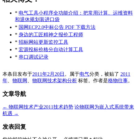
*
电气工具小程序全功能介绍：把常用计算、运维资料
和退休规划装进口袋
*
国网ECP2.0中标公告 PDF 下载方法
*
身边的工匠精神之报价工程师
*
招标网站更新监控工具
*
宏源投标价格分自动计算工具
*
串口调试记录
本条目发布于
2011年2月20日
。属于
电气
分类，被贴了
2011
年
、
物联网
、
物联网技术架构分析
标签。
作者是
格物往事
。
文章导航
←
物联网技术产业2011技术趋势
论物联网为嵌入式系统带来
机遇
→
发表回复