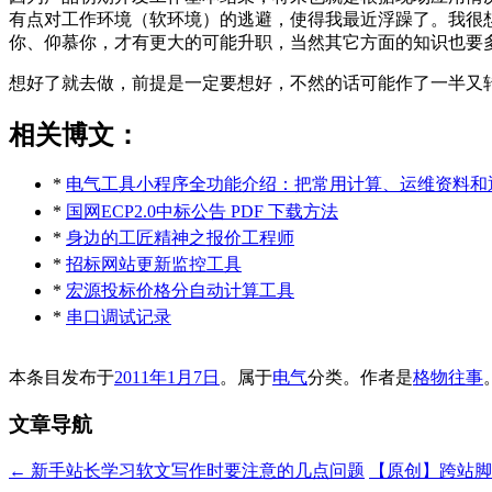
有点对工作环境（软环境）的逃避，使得我最近浮躁了。我很
你、仰慕你，才有更大的可能升职，当然其它方面的知识也要
想好了就去做，前提是一定要想好，不然的话可能作了一半又
相关博文：
*
电气工具小程序全功能介绍：把常用计算、运维资料和
*
国网ECP2.0中标公告 PDF 下载方法
*
身边的工匠精神之报价工程师
*
招标网站更新监控工具
*
宏源投标价格分自动计算工具
*
串口调试记录
本条目发布于
2011年1月7日
。属于
电气
分类。
作者是
格物往事
文章导航
←
新手站长学习软文写作时要注意的几点问题
【原创】跨站