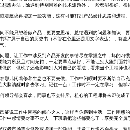
忙想想办法，除遇到特别困难的技术难题外，一般都能很好、很
求或者建议再增加一些功能，这有可能打乱产品设计思路和进程
期间不能只想着做产品，更要去思考、总结遇到的问题和知识，
书写”属于自己的历史书（不管在心里还是用文字表达），有些人
气。
理问题、让工作中涉及到产品开发的事情尽在掌握之中，坏的习
要能力所及且时间充裕，一定要早点做好，不能让别人跑到面前
要做的，做晚了还会影响别人对自己的看法，看来当个工程师也
坐在那儿闲着修养生息也不要去做。工作中闲暇时要不断给自己
且大脑清醒时多去学习。记住一点：工作时不一定在学习，但学
任何领导都会喜欢，同事也不会排斥。粗心的工程师将来即使成
。
自己能说工作中困惑的倾心之人，这样当你遇到生活、工作困惑
工作中感情要对事不对人，下班后把这些都要忘了，享受完全属
况或者市场需求修改或增加一些功能，开发工作也不会很大，暂