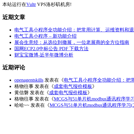
本站运行在
Vultr
VPS洛杉矶机房!
近期文章
电气工具小程序全功能介绍：把常用计算、运维资料和退
电气工具小程序 – 新功能介绍
展会生意经：从选位到撤展，一位老展商的全方位指南
国网ECP2.0中标公告 PDF 下载方法
财宝宝微博-近半年微博分析
近期评论
openagentskills
发表在《
电气工具小程序全功能介绍：把
格物往事
发表在《
成套电气报价模板
》
黄信磐
发表在《
成套电气报价模板
》
格物往事
发表在《
MCGS与51单片机modbus通讯程序学
哈哈~~
发表在《
MCGS与51单片机modbus通讯程序学习