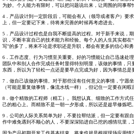
为妙。个人能力有限时，可以把问题说出来，让周围的同事帮
4．产品设计到一定阶段后，可能会有人（领导或者客户）要
上，但一定要记下来，待将来完善的时候再考虑进去。
5．产品设计过程也是自我不断提高的过程。对于新手来说，
识，不断丰富自己的技术能力和经验。每个人的人生其实都在“
写”的多了，将来不论是求职还是升职，都会有更多的信心和勇
6．工作态度、行为习惯至关重要。好的习惯能让自己迅速处
团队中和别人合作完成任务时显得特别明显，该做的事情，只
东西，所以为了轻松一点还是要早点完成为好，因为事情总是
7．做自己该做的事情。对于那些没有任何意义的事情，宁愿
（可能是重复做事情，像流水线一样），但记住一定要在闲暇
8．做个精致的工程师（精工）。我想认真、细致的工作方式
己的粗心上。而精致不是一朝一夕形成，所以还是趁早修炼吧
9．公司的人际关系简单为好，不要拉帮结派，但一定要有跟
作中难免遇到不顺心的人，不要深深陷进自己挖的感情坑里，
因为产品初期开发工作基本结束，将来也就是根据现场应用情