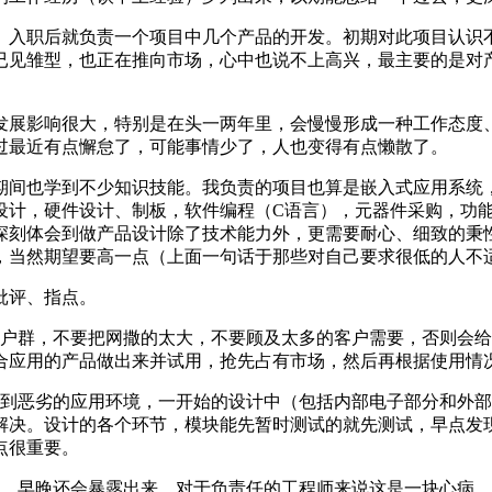
。入职后就负责一个项目中几个产品的开发。初期对此项目认识
已见雏型，也正在推向市场，心中也说不上高兴，最主要的是对
发展影响很大，特别是在头一两年里，会慢慢形成一种工作态度
过最近有点懈怠了，可能事情少了，人也变得有点懒散了。
期间也学到不少知识技能。我负责的项目也算是嵌入式应用系统
设计，硬件设计、制板，软件编程（C语言），元器件采购，功
深刻体会到做产品设计除了技术能力外，更需要耐心、细致的秉
，当然期望要高一点（上面一句话于那些对自己要求很低的人不
批评、指点。
客户群，不要把网撒的太大，不要顾及太多的客户需要，否则会
合应用的产品做出来并试用，抢先占有市场，然后再根据使用情
虑到恶劣的应用环境，一开始的设计中（包括内部电子部分和外
解决。设计的各个环节，模块能先暂时测试的就先测试，早点发
点很重要。
儿，早晚还会暴露出来，对于负责任的工程师来说这是一块心病