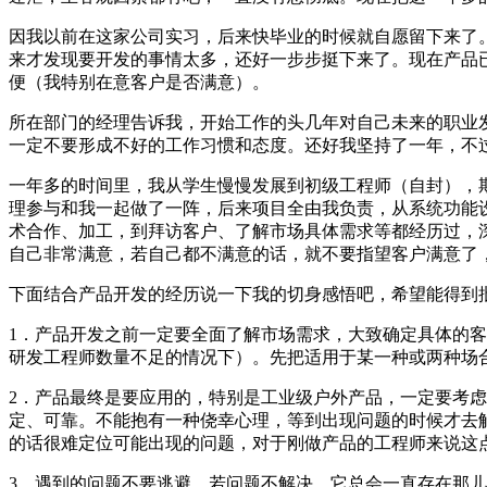
因我以前在这家公司实习，后来快毕业的时候就自愿留下来了
来才发现要开发的事情太多，还好一步步挺下来了。现在产品
便（我特别在意客户是否满意）。
所在部门的经理告诉我，开始工作的头几年对自己未来的职业
一定不要形成不好的工作习惯和态度。还好我坚持了一年，不
一年多的时间里，我从学生慢慢发展到初级工程师（自封），
理参与和我一起做了一阵，后来项目全由我负责，从系统功能
术合作、加工，到拜访客户、了解市场具体需求等都经历过，
自己非常满意，若自己都不满意的话，就不要指望客户满意了
下面结合产品开发的经历说一下我的切身感悟吧，希望能得到
1．产品开发之前一定要全面了解市场需求，大致确定具体的
研发工程师数量不足的情况下）。先把适用于某一种或两种场
2．产品最终是要应用的，特别是工业级户外产品，一定要考
定、可靠。不能抱有一种侥幸心理，等到出现问题的时候才去
的话很难定位可能出现的问题，对于刚做产品的工程师来说这
3．遇到的问题不要逃避。若问题不解决，它总会一直存在那