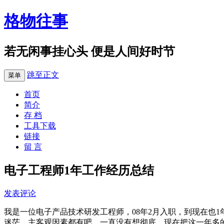
格物往事
若无闲事挂心头 便是人间好时节
跳至正文
菜单
首页
简介
存 档
工具下载
链接
留 言
电子工程师1年工作经历总结
发表评论
我是一位电子产品技术研发工程师，08年2月入职，到现在也
迷茫，主客观因素都有吧，一直没有想彻底。现在把这一年多