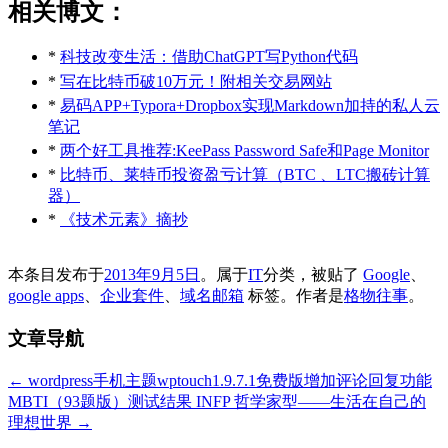
相关博文：
*
科技改变生活：借助ChatGPT写Python代码
*
写在比特币破10万元！附相关交易网站
*
易码APP+Typora+Dropbox实现Markdown加持的私人云
笔记
*
两个好工具推荐:KeePass Password Safe和Page Monitor
*
比特币、莱特币投资盈亏计算（BTC 、LTC搬砖计算
器）
*
《技术元素》摘抄
本条目发布于
2013年9月5日
。属于
IT
分类，被贴了
Google
、
google apps
、
企业套件
、
域名邮箱
标签。
作者是
格物往事
。
文章导航
←
wordpress手机主题wptouch1.9.7.1免费版增加评论回复功能
MBTI（93题版）测试结果 INFP 哲学家型——生活在自己的
理想世界
→