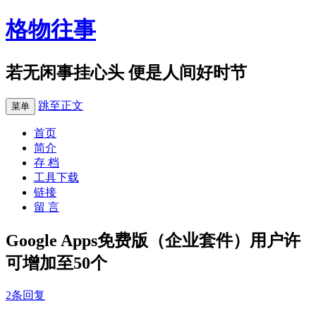
格物往事
若无闲事挂心头 便是人间好时节
跳至正文
菜单
首页
简介
存 档
工具下载
链接
留 言
Google Apps免费版（企业套件）用户许
可增加至50个
2条回复