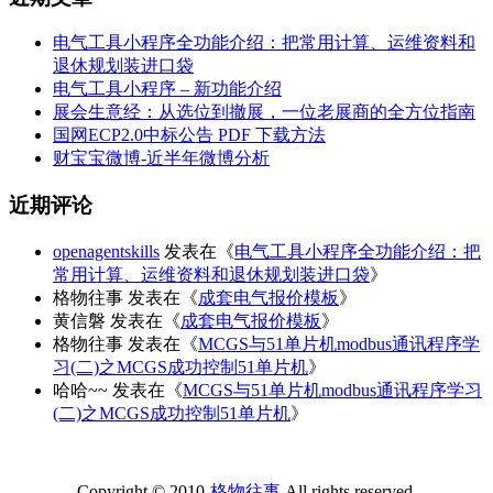
电气工具小程序全功能介绍：把常用计算、运维资料和
退休规划装进口袋
电气工具小程序 – 新功能介绍
展会生意经：从选位到撤展，一位老展商的全方位指南
国网ECP2.0中标公告 PDF 下载方法
财宝宝微博-近半年微博分析
近期评论
openagentskills
发表在《
电气工具小程序全功能介绍：把
常用计算、运维资料和退休规划装进口袋
》
格物往事
发表在《
成套电气报价模板
》
黄信磐
发表在《
成套电气报价模板
》
格物往事
发表在《
MCGS与51单片机modbus通讯程序学
习(二)之MCGS成功控制51单片机
》
哈哈~~
发表在《
MCGS与51单片机modbus通讯程序学习
(二)之MCGS成功控制51单片机
》
Copyright © 2010-
格物往事
All rights reserved.