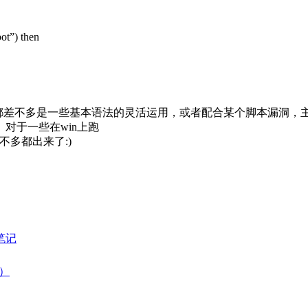
t”) then
实也都差不多是一些基本语法的灵活运用，或者配合某个脚本漏洞，主要
对于一些在win上跑
就差不多都出来了:)
云笔记
）