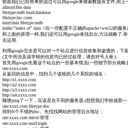
前面我们已经简单的说过可以用google来搜索数据库文件,用上一些
allinurl:bbs data
filetype:mdb inurl:database
filetype:inc conn
inurl:data filetype:mdb
intitle:”index of” data //在一些配置不正确的apache+wi
和上面的原理一样,我们还可以用google来找后台,方法就略了,举一
去运用.
利用google完全是可以对一个站点进行信息收集和渗透的，下面
(文中所涉及该学校的信息均已经过处理，请勿对号入座:).
首先用google先看这个站点的一些基本情况(一些细节部分就略去
site:xxxx.com
从返回的信息中，找到几个该校的几个系院的域名：
http://a1.xxxx.com
http://a2.xxxx.com
http://a3.xxxx.com
http://a4.xxxx.com
顺便ping了一下，应该是在不同的服务器.(想想我们学校就
site:xxxx.com filetype:doc
得到N个不错的doc。先找找网站的管理后台地址：
site:xxxx.com intext:管理
site:xxxx.com inurl:login