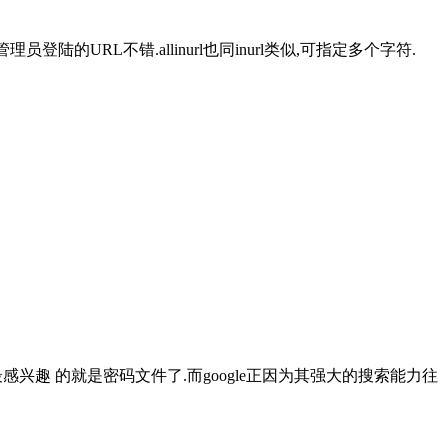
找管理员登陆的URL不错.allinurl也同inurl类似,可指定多个字符.
他最感兴趣 的就是密码文件了.而google正因为其强大的搜索能力往