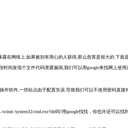
络上,如果被别有用心的人获得,那么危害是很大的.下面是我找到的
rd前段时间发现个文件代码泄露漏洞,我们可以用google来找网上使
库操作软件,一些站点由于配置失误,导致我们可以不使用密码直接对php
5C..%5C..%5C../winnt /system32/cmd.exe?dir吗?用g