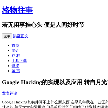
格物往事
若无闲事挂心头 便是人间好时节
跳至正文
菜单
首页
简介
存 档
工具下载
链接
留 言
Google Hacking的实现以及应用 转自月
发表评论
Google Hacking其实并算不上什么新东西,在早几年我在
什么的,并无太大实际用途.但是前段时间仔细啃了些资料才猛然发觉G