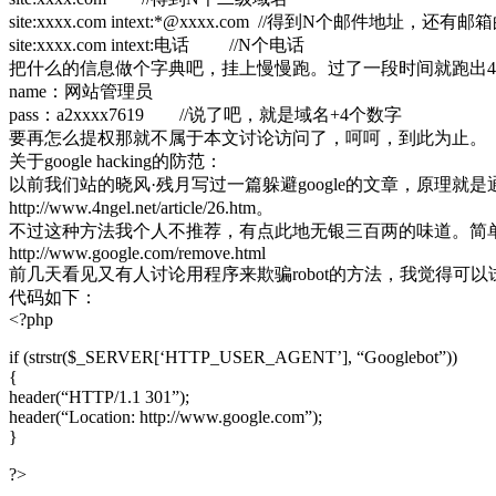
site:xxxx.com intext:*@xxxx.com //得到N个邮件地址
site:xxxx.com intext:电话 //N个电话
把什么的信息做个字典吧，挂上慢慢跑。过了一段时间就跑出4
name：网站管理员
pass：a2xxxx7619 //说了吧，就是域名+4个数字
要再怎么提权那就不属于本文讨论访问了，呵呵，到此为止。
关于google hacking的防范：
以前我们站的晓风·残月写过一篇躲避google的文章，原理就是
http://www.4ngel.net/article/26.htm。
不过这种方法我个人不推荐，有点此地无银三百两的味道。简单一
http://www.google.com/remove.html
前几天看见又有人讨论用程序来欺骗robot的方法，我觉得可以
代码如下：
<?php
if (strstr($_SERVER[‘HTTP_USER_AGENT’], “Googlebot”))
{
header(“HTTP/1.1 301”);
header(“Location: http://www.google.com”);
}
?>