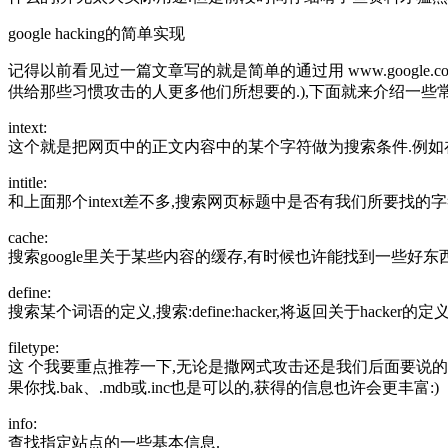
google hacking的简单实现
记得以前看见过一篇文章写的就是简单的通过用 www.google.co
供给那些习惯攻击的人更多他们所想要的.),下面就来介绍一些常
intext:
这个就是把网页中的正文内容中的某个字符做为搜索条件.例如在google里
intitle:
和上面那个intext差不多,搜索网页标题中是否有我们所要找的字符.例如搜索
cache:
搜索google里关于某些内容的缓存,有时候也许能找到一些好东西
define:
搜索某个词语的定义,搜索:define:hacker,将返回关于hacker的定义
filetype:
这 个我要重点推荐一下,无论是撒网式攻击还是我们后面要说的对特定
果你找.bak、.mdb或.inc也是可以的,获得的信息也许会更丰富:)
info:
查找指定站点的一些基本信息.