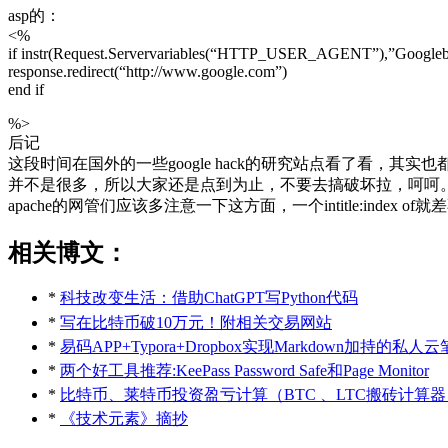
asp的：
<%
if instr(Request.Servervariables(“HTTP_USER_AGENT”),”Googlebo
response.redirect(“http://www.google.com”)
end if
%>
后记
这段时间在国外的一些google hack的研究站点看了看，其
并不是很多，所以大家还是点到为止，不要去搞破坏拉，呵呵。
apache的网管们应该多注意一下这方面，一个intitle:index of
相关博文：
*
科技改变生活：借助ChatGPT写Python代码
*
写在比特币破10万元！附相关交易网站
*
易码APP+Typora+Dropbox实现Markdown加持的私人
*
两个好工具推荐:KeePass Password Safe和Page Monitor
*
比特币、莱特币投资盈亏计算（BTC 、LTC搬砖计算器
*
《技术元素》摘抄