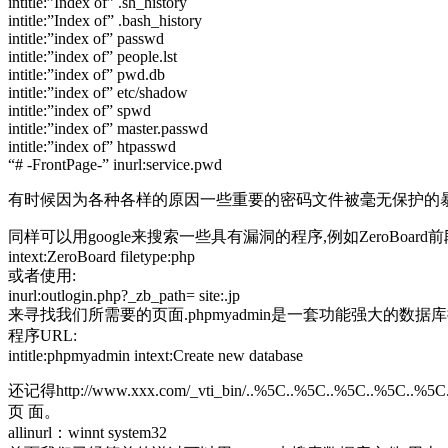
intitle:”Index of” .sh_history
intitle:”Index of” .bash_history
intitle:”index of” passwd
intitle:”index of” people.lst
intitle:”index of” pwd.db
intitle:”index of” etc/shadow
intitle:”index of” spwd
intitle:”index of” master.passwd
intitle:”index of” htpasswd
“# -FrontPage-” inurl:service.pwd
有时候因为各种各样的原因一些重要的密码文件被毫无保护的暴露在网
同样可以用google来搜索一些具有漏洞的程序,例如ZeroBoa
intext:ZeroBoard filetype:php
或者使用:
inurl:outlogin.php?_zb_path= site:.jp
来寻找我们所需要的页面.phpmyadmin是一套功能强大的数据
程序URL:
intitle:phpmyadmin intext:Create new database
还记得http://www.xxx.com/_vti_bin/..%5C..%5C..%
页 面。
allinurl：winnt system32