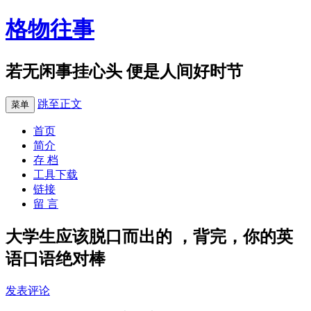
格物往事
若无闲事挂心头 便是人间好时节
跳至正文
菜单
首页
简介
存 档
工具下载
链接
留 言
大学生应该脱口而出的 ，背完，你的英
语口语绝对棒
发表评论