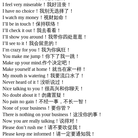
I feel very miserable！我好沮丧！
I have no choice！我别无选择了！
I watch my money！视财如命！
I’ll be in touch！保持联络！
I’ll check it out！我去看看！
I’ll show you around！我带你四处逛逛！
I’ll see to it！我会留意的！
I’m crazy for you！我为你疯狂！
You make me jump！你下了我一跳！
Make up your mind.作个决定吧！
Make yourself at home！就当在家一样！
My mouth is watering！我要流口水了！
Never heard of it！没听说过！
Nice talking to you！很高兴和你聊天！
No doubt about it！勿庸置疑！
No pain no gain！不经一事，不长一智！
None of your business！要你管？
There is nothing on your business！这没你的事！
Now you are really talking！说得对！
Please don’t rush me！请不要吹促我！
Please keep me informed！请一定要通知我！