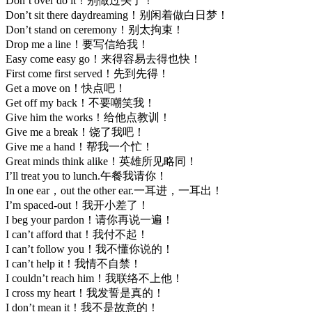
Don’t over do it！别做过头了！
Don’t sit there daydreaming！别闲着做白日梦！
Don’t stand on ceremony！别太拘束！
Drop me a line！要写信给我！
Easy come easy go！来得容易去得也快！
First come first served！先到先得！
Get a move on！快点吧！
Get off my back！不要嘲笑我！
Give him the works！给他点教训！
Give me a break！饶了我吧！
Give me a hand！帮我一个忙！
Great minds think alike！英雄所见略同！
I’ll treat you to lunch.午餐我请你！
In one ear，out the other ear.一耳进，一耳出！
I’m spaced-out！我开小差了！
I beg your pardon！请你再说一遍！
I can’t afford that！我付不起！
I can’t follow you！我不懂你说的！
I can’t help it！我情不自禁！
I couldn’t reach him！我联络不上他！
I cross my heart！我发誓是真的！
I don’t mean it！我不是故意的！