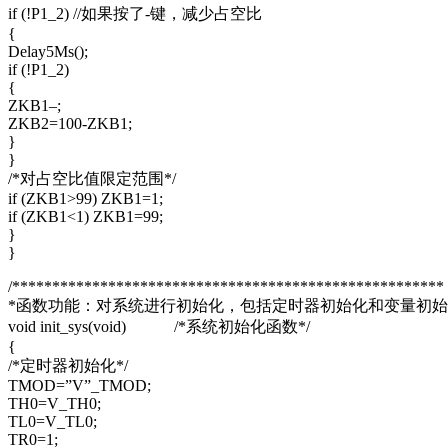
if (!P1_2) //如果按了-键，减少占空比
{
Delay5Ms();
if (!P1_2)
{
ZKB1–;
ZKB2=100-ZKB1;
}
}
/*对占空比值限定范围*/
if (ZKB1>99) ZKB1=1;
if (ZKB1<1) ZKB1=99;
}
}
/******************************************************
*函数功能：对系统进行初始化，包括定时器初始化和变量初始化
void init_sys(void) /*系统初始化函数*/
{
/*定时器初始化*/
TMOD=”V”_TMOD;
TH0=V_TH0;
TL0=V_TL0;
TR0=1;