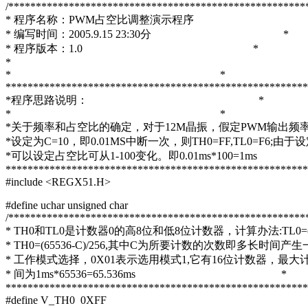
/******************************************************
* 程序名称：PWM占空比调整演示程序 
* 编写时间：2005.9.15 23:30分 *
* 程序版本：1.0 *
*
* *
*******************************************************
*程序思路说明： *
* *
*关于频率和占空比的确定，对于12M晶振，假定PWM输出频率为
*设定为C=10，即0.01MS中断一次，则TH0=FF,TL0=F6;由于
*可以设定占空比可从1-100变化。即0.01ms*100=
*******************************************************
#include <REGX51.H>
#define uchar unsigned char
/******************************************************
* TH0和TL0是计数器0的高8位和低8位计数器，计算办法:TL0=(65
* TH0=(65536-C)/256,其中C为所要计数的次数即多长时间
* 工作模式选择，0X01表示选用模式1,它有16位计数器，最大计数
* 间为1ms*65536=65.536ms *
*******************************************************
#define V_TH0 0XFF