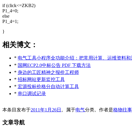
if (click<=ZKB2)
P1_4=0;
else
P1_4=1;
}
相关博文：
*
电气工具小程序全功能介绍：把常用计算、运维资料和
*
国网ECP2.0中标公告 PDF 下载方法
*
身边的工匠精神之报价工程师
*
招标网站更新监控工具
*
宏源投标价格分自动计算工具
*
串口调试记录
本条目发布于
2011年1月26日
。属于
电气
分类。
作者是
格物往事
文章导航