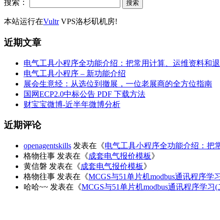
搜索：
本站运行在
Vultr
VPS洛杉矶机房!
近期文章
电气工具小程序全功能介绍：把常用计算、运维资料和退
电气工具小程序 – 新功能介绍
展会生意经：从选位到撤展，一位老展商的全方位指南
国网ECP2.0中标公告 PDF 下载方法
财宝宝微博-近半年微博分析
近期评论
openagentskills
发表在《
电气工具小程序全功能介绍：把
格物往事
发表在《
成套电气报价模板
》
黄信磐
发表在《
成套电气报价模板
》
格物往事
发表在《
MCGS与51单片机modbus通讯程序学
哈哈~~
发表在《
MCGS与51单片机modbus通讯程序学习