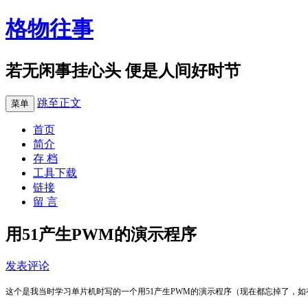
格物往事
若无闲事挂心头 便是人间好时节
跳至正文
菜单
首页
简介
存 档
工具下载
链接
留 言
用51产生PWM的演示程序
发表评论
这个是我当时学习单片机时写的一个用51产生PWM的演示程序（现在都忘掉了，如有