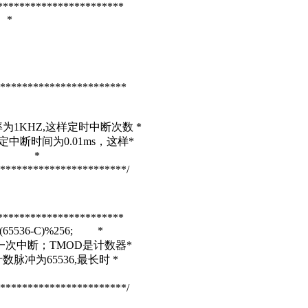
***********************
*
***********************
1KHZ,这样定时中断次数 *
设定中断时间为0.01ms，这样*
1ms *
***********************/
***********************
536-C)%256; *
产生一次中断；TMOD是计数器*
脉冲为65536,最长时 *
***********************/