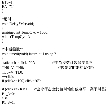
ET0=1;
EA=”1″;
}
//延时
void Delay5Ms(void)
{
unsigned int TempCyc = 1000;
while(TempCyc–);
}
/*中断函数*/
void timer0(void) interrupt 1 using 2
{
static uchar click=”0″; /*中断次数计数器变量*/
TH0=V_TH0; /*恢复定时器初始值*/
TL0=V_TL0;
++click;
if (click>=100) click=”0″;
if (click<=ZKB1) /*当小于占空比值时输出低电平，高
P1_3=0;
else
P1_3=1;