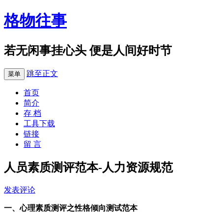
格物往事
若无闲事挂心头 便是人间好时节
跳至正文
菜单
首页
简介
存 档
工具下载
链接
留 言
人员素质测评范本-人力资源规范
发表评论
一、心理素质测评之性格倾向测试范本