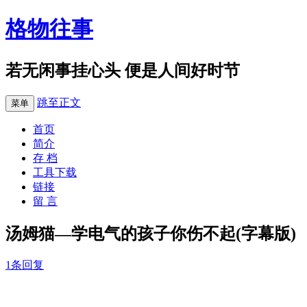
格物往事
若无闲事挂心头 便是人间好时节
跳至正文
菜单
首页
简介
存 档
工具下载
链接
留 言
汤姆猫—学电气的孩子你伤不起(字幕版)
1条回复