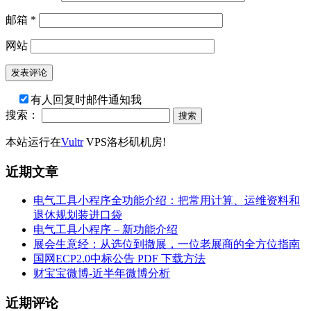
邮箱
*
网站
有人回复时邮件通知我
搜索：
本站运行在
Vultr
VPS洛杉矶机房!
近期文章
电气工具小程序全功能介绍：把常用计算、运维资料和
退休规划装进口袋
电气工具小程序 – 新功能介绍
展会生意经：从选位到撤展，一位老展商的全方位指南
国网ECP2.0中标公告 PDF 下载方法
财宝宝微博-近半年微博分析
近期评论