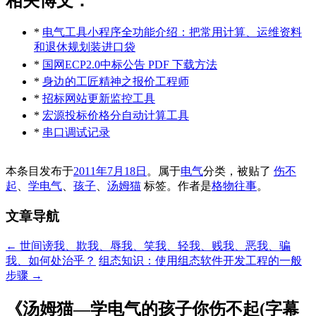
相关博文：
*
电气工具小程序全功能介绍：把常用计算、运维资料
和退休规划装进口袋
*
国网ECP2.0中标公告 PDF 下载方法
*
身边的工匠精神之报价工程师
*
招标网站更新监控工具
*
宏源投标价格分自动计算工具
*
串口调试记录
本条目发布于
2011年7月18日
。属于
电气
分类，被贴了
伤不
起
、
学电气
、
孩子
、
汤姆猫
标签。
作者是
格物往事
。
文章导航
←
世间谤我、欺我、辱我、笑我、轻我、贱我、恶我、骗
我、如何处治乎？
组态知识：使用组态软件开发工程的一般
步骤
→
《
汤姆猫—学电气的孩子你伤不起(字幕