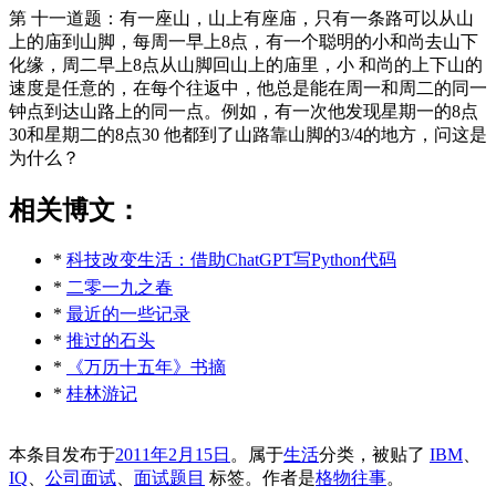
第 十一道题：有一座山，山上有座庙，只有一条路可以从山
上的庙到山脚，每周一早上8点，有一个聪明的小和尚去山下
化缘，周二早上8点从山脚回山上的庙里，小 和尚的上下山的
速度是任意的，在每个往返中，他总是能在周一和周二的同一
钟点到达山路上的同一点。例如，有一次他发现星期一的8点
30和星期二的8点30 他都到了山路靠山脚的3/4的地方，问这是
为什么？
相关博文：
*
科技改变生活：借助ChatGPT写Python代码
*
二零一九之春
*
最近的一些记录
*
推过的石头
*
《万历十五年》书摘
*
桂林游记
本条目发布于
2011年2月15日
。属于
生活
分类，被贴了
IBM
、
IQ
、
公司面试
、
面试题目
标签。
作者是
格物往事
。