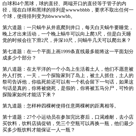
白球和4个黑球，球的直径、两端开口的直径等于管子的内
径，现在白球和黑球的排列是wwwwbbbb，要求不取出任何一
个球，使得排列变为bbwwwwbb。
第六道题：一只蜗牛从井底爬到井口，每天白天蜗牛要睡觉，
晚上才出来活动，一个晚上蜗牛可以向上爬3尺，但是白天睡
觉的时候会往下滑2尺，井深10尺，问蜗牛几天可以爬出来？
第七道题：在一个平面上画1999条直线最多能将这一平面划分
成多少个部分？
第八道题：在太平洋的一个小岛上生活着土人，他们不愿意被
外人打扰，一天，一个探险家到了岛上，被土人抓住，土人的
祭司告诉他，你临死前还可以有一个机会留下一句话，如果这
句话是真的，你将被烧死，是假的，你将被五马分尸，可怜的
探险家如何才能活下来？
第九道题：怎样种四棵树使得任意两棵树的距离相等。
第十道题：27个小运动员在参加完比赛后，口渴难耐，去小店
买饮料，饮料店搞促销，凭三个空瓶可以再换一瓶，他们最少
买多少瓶饮料才能保证一人一瓶？