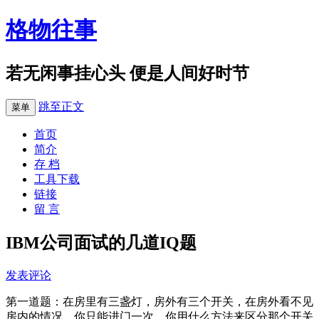
格物往事
若无闲事挂心头 便是人间好时节
跳至正文
菜单
首页
简介
存 档
工具下载
链接
留 言
IBM公司面试的几道IQ题
发表评论
第一道题：在房里有三盏灯，房外有三个开关，在房外看不见
房内的情况，你只能进门一次，你用什么方法来区分那个开关