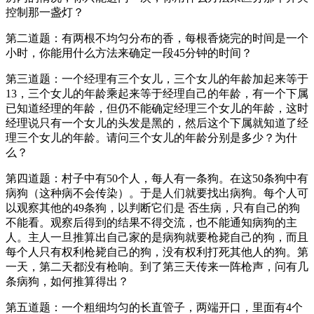
控制那一盏灯？
第二道题：有两根不均匀分布的香，每根香烧完的时间是一个
小时，你能用什么方法来确定一段45分钟的时间？
第三道题：一个经理有三个女儿，三个女儿的年龄加起来等于
13，三个女儿的年龄乘起来等于经理自己的年龄，有一个下属
已知道经理的年龄，但仍不能确定经理三个女儿的年龄，这时
经理说只有一个女儿的头发是黑的，然后这个下属就知道了经
理三个女儿的年龄。请问三个女儿的年龄分别是多少？为什
么？
第四道题：村子中有50个人，每人有一条狗。在这50条狗中有
病狗（这种病不会传染）。于是人们就要找出病狗。每个人可
以观察其他的49条狗，以判断它们是 否生病，只有自己的狗
不能看。观察后得到的结果不得交流，也不能通知病狗的主
人。主人一旦推算出自己家的是病狗就要枪毙自己的狗，而且
每个人只有权利枪毙自己的狗，没有权利打死其他人的狗。第
一天，第二天都没有枪响。到了第三天传来一阵枪声，问有几
条病狗，如何推算得出？
第五道题：一个粗细均匀的长直管子，两端开口，里面有4个