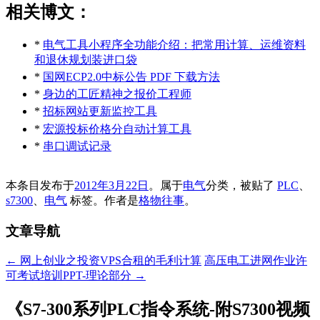
相关博文：
*
电气工具小程序全功能介绍：把常用计算、运维资料
和退休规划装进口袋
*
国网ECP2.0中标公告 PDF 下载方法
*
身边的工匠精神之报价工程师
*
招标网站更新监控工具
*
宏源投标价格分自动计算工具
*
串口调试记录
本条目发布于
2012年3月22日
。属于
电气
分类，被贴了
PLC
、
s7300
、
电气
标签。
作者是
格物往事
。
文章导航
←
网上创业之投资VPS合租的毛利计算
高压电工进网作业许
可考试培训PPT-理论部分
→
《
S7-300系列PLC指令系统-附S7300视频