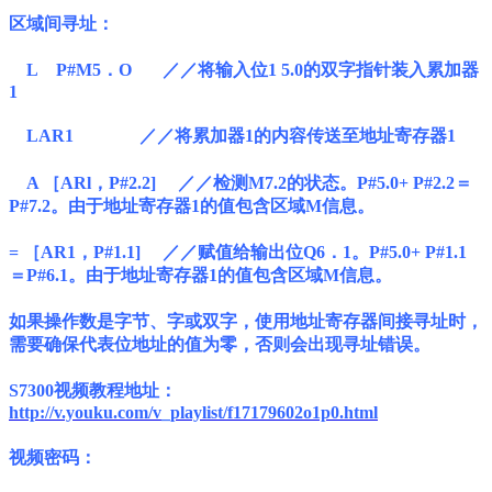
区域间寻址：
L P#M5．O ／／将输入位1 5.0的双字指针装入累加器
1
LAR1 ／／将累加器1的内容传送至地址寄存器1
A ［ARl，P#2.2] ／／检测M7.2的状态。P#5.0+ P#2.2＝
P#7.2。由于地址寄存器1的值包含区域M信息。
= ［AR1，P#1.1] ／／赋值给输出位Q6．1。P#5.0+ P#1.1
＝P#6.1。由于地址寄存器1的值包含区域M信息。
如果操作数是字节、字或双字，使用地址寄存器间接寻址时，
需要确保代表位地址的值为零，否则会出现寻址错误。
S7300视频教程地址：
http://v.youku.com/v_playlist/f17179602o1p0.html
视频密码：