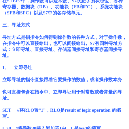
在STEP7中，操作数可以是常数、S7状态字的状态位、各种
寄存器、数据块（DB）、功能块（FB和FC）、系统功能块
（SFB和SFC）以及S7中的各存储单元。
三、寻址方式
寻址方式是指指令如何得到操作数的各种方式，对于操作数，
在指令中可以直接给出，也可以间接给出。S7有四种寻址方
式：立即寻址、直接寻址、存储器间接寻址和寄存器间接寻
址。
1、 立即寻址
立即寻址的指令直接跟着它要操作的数值，或者操作数本身
也可直接包含在指令中。立即寻址用于对常数或者常量的寻
址。
SET //将RLO置“1”，RLO是result of logic operation 的缩
写。
L 30 //将整数30装入累加器1中，L是load的缩写。