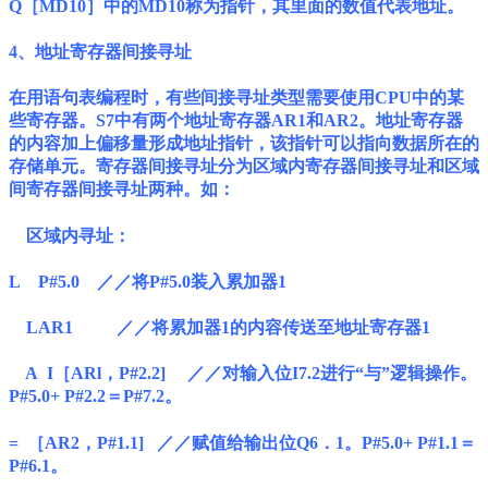
Q［MD10］中的MD10称为指针，其里面的数值代表地址。
4、地址寄存器间接寻址
在用语句表编程时，有些间接寻址类型需要使用CPU中的某
些寄存器。S7中有两个地址寄存器AR1和AR2。地址寄存器
的内容加上偏移量形成地址指针，该指针可以指向数据所在的
存储单元。寄存器间接寻址分为区域内寄存器间接寻址和区域
间寄存器间接寻址两种。如：
区域内寻址：
L P#5.0 ／／将P#5.0装入累加器1
LAR1 ／／将累加器1的内容传送至地址寄存器1
A I［ARl，P#2.2] ／／对输入位I7.2进行“与”逻辑操作。
P#5.0+ P#2.2＝P#7.2。
= ［AR2，P#1.1] ／／赋值给输出位Q6．1。P#5.0+ P#1.1＝
P#6.1。