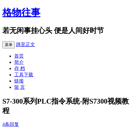
格物往事
若无闲事挂心头 便是人间好时节
跳至正文
菜单
首页
简介
存 档
工具下载
链接
留 言
S7-300系列PLC指令系统-附S7300视频教
程
4条回复