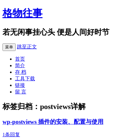
格物往事
若无闲事挂心头 便是人间好时节
跳至正文
菜单
首页
简介
存 档
工具下载
链接
留 言
标签归档：
postviews详解
wp-postviews 插件的安装、配置与使用
1条回复