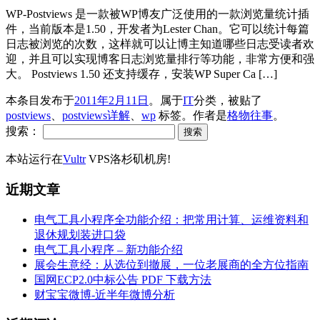
WP-Postviews 是一款被WP博友广泛使用的一款浏览量统计插
件，当前版本是1.50，开发者为Lester Chan。它可以统计每篇
日志被浏览的次数，这样就可以让博主知道哪些日志受读者欢
迎，并且可以实现博客日志浏览量排行等功能，非常方便和强
大。 Postviews 1.50 还支持缓存，安装WP Super Ca […]
本条目发布于
2011年2月11日
。属于
IT
分类，被贴了
postviews
、
postviews详解
、
wp
标签。
作者是
格物往事
。
搜索：
本站运行在
Vultr
VPS洛杉矶机房!
近期文章
电气工具小程序全功能介绍：把常用计算、运维资料和
退休规划装进口袋
电气工具小程序 – 新功能介绍
展会生意经：从选位到撤展，一位老展商的全方位指南
国网ECP2.0中标公告 PDF 下载方法
财宝宝微博-近半年微博分析