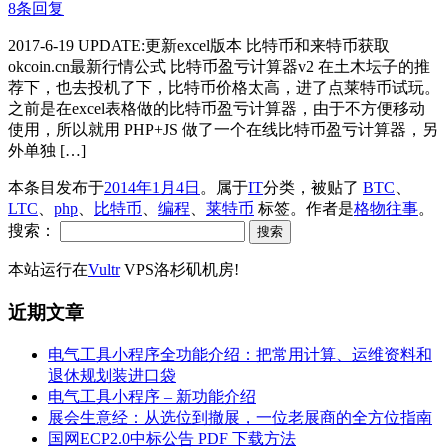
8条回复
2017-6-19 UPDATE:更新excel版本 比特币和来特币获取
okcoin.cn最新行情公式 比特币盈亏计算器v2 在土木坛子的推
荐下，也去投机了下，比特币价格太高，进了点莱特币试玩。
之前是在excel表格做的比特币盈亏计算器，由于不方便移动
使用，所以就用 PHP+JS 做了一个在线比特币盈亏计算器，另
外单独 […]
本条目发布于
2014年1月4日
。属于
IT
分类，被贴了
BTC
、
LTC
、
php
、
比特币
、
编程
、
莱特币
标签。
作者是
格物往事
。
搜索：
本站运行在
Vultr
VPS洛杉矶机房!
近期文章
电气工具小程序全功能介绍：把常用计算、运维资料和
退休规划装进口袋
电气工具小程序 – 新功能介绍
展会生意经：从选位到撤展，一位老展商的全方位指南
国网ECP2.0中标公告 PDF 下载方法