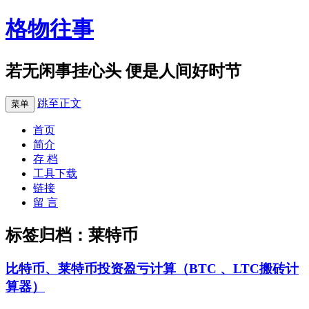
格物往事
若无闲事挂心头 便是人间好时节
跳至正文
菜单
首页
简介
存 档
工具下载
链接
留 言
标签归档：
莱特币
比特币、莱特币投资盈亏计算（BTC 、LTC搬砖计
算器）