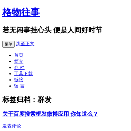
格物往事
若无闲事挂心头 便是人间好时节
跳至正文
菜单
首页
简介
存 档
工具下载
链接
留 言
标签归档：
群发
关于百度搜索框发微博应用 你知道么？
发表评论