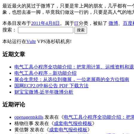
最近最火的莫过于微博了，只要是常上网的朋友，几乎都有一
象，也想去凑一脚，毕竟我们做这一行的，只要是高人气的地方
本条目发布于
2011年4月8日
。属于
IT
分类，被贴了
微博
、
百度
搜索：
本站运行在
Vultr
VPS洛杉矶机房!
近期文章
电气工具小程序全功能介绍：把常用计算、运维资料和退
电气工具小程序 – 新功能介绍
展会生意经：从选位到撤展，一位老展商的全方位指南
国网ECP2.0中标公告 PDF 下载方法
财宝宝微博-近半年微博分析
近期评论
openagentskills
发表在《
电气工具小程序全功能介绍：把
格物往事
发表在《
成套电气报价模板
》
黄信磐
发表在《
成套电气报价模板
》