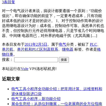
3条回复
对一个电气设计者来说，搞设计都要遵循一个原则：“功能价
值比”，即在确保功能的前提下，一定要考虑成本，只有功能
好成本低的设计才是好的设计。 1、对于控制动作简单的设计
选用继电器设计为好：成本低，控制动作可靠。虽然单片机也
不贵，但控制执行元件还得用继电器，只是节省几个时间继电
器、中间继 电器而已，对外界的电磁干扰（尤其高频 […]
本条目发布于
2011年2月5日
。属于
电气
分类，被贴了
PLC
、
单片机
、
单片机和PLC区别及联系
、
继电器
标签。
作者是
格
物往事
。
搜索：
本站运行在
Vultr
VPS洛杉矶机房!
近期文章
电气工具小程序全功能介绍：把常用计算、运维资料和
退休规划装进口袋
电气工具小程序 – 新功能介绍
展会生意经：从选位到撤展，一位老展商的全方位指南