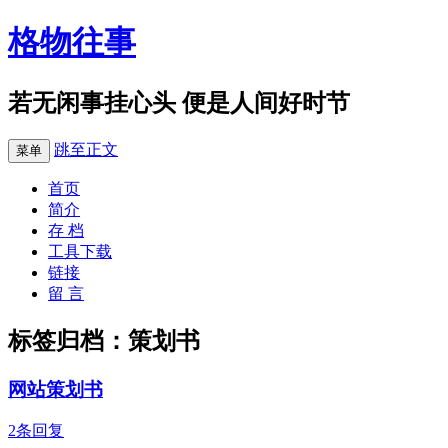
格物往事
若无闲事挂心头 便是人间好时节
跳至正文
菜单
首页
简介
存 档
工具下载
链接
留 言
标签归档：
策划书
网站策划书
2条回复