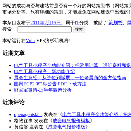
网站的成功与否与建站前是否有一个好的网站策划书（网站策
市场分析等。只有详细的策划，才能避免在网站建设中出现的很
本条目发布于
2011年2月15日
。属于
IT
分类，被贴了
策划书
、
搜索：
本站运行在
Vultr
VPS洛杉矶机房!
近期文章
电气工具小程序全功能介绍：把常用计算、运维资料和退
电气工具小程序 – 新功能介绍
展会生意经：从选位到撤展，一位老展商的全方位指南
国网ECP2.0中标公告 PDF 下载方法
财宝宝微博-近半年微博分析
近期评论
openagentskills
发表在《
电气工具小程序全功能介绍：把
格物往事
发表在《
成套电气报价模板
》
黄信磐
发表在《
成套电气报价模板
》