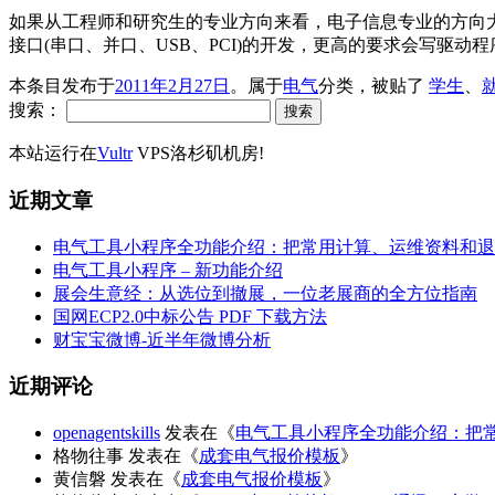
如果从工程师和研究生的专业方向来看，电子信息专业的方向大概有
接口(串口、并口、USB、PCI)的开发，更高的要求会写驱动
本条目发布于
2011年2月27日
。属于
电气
分类，被贴了
学生
、
搜索：
本站运行在
Vultr
VPS洛杉矶机房!
近期文章
电气工具小程序全功能介绍：把常用计算、运维资料和退
电气工具小程序 – 新功能介绍
展会生意经：从选位到撤展，一位老展商的全方位指南
国网ECP2.0中标公告 PDF 下载方法
财宝宝微博-近半年微博分析
近期评论
openagentskills
发表在《
电气工具小程序全功能介绍：把
格物往事
发表在《
成套电气报价模板
》
黄信磐
发表在《
成套电气报价模板
》