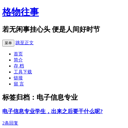
格物往事
若无闲事挂心头 便是人间好时节
跳至正文
菜单
首页
简介
存 档
工具下载
链接
留 言
标签归档：
电子信息专业
电子信息专业学生，出来之后要干什么呢?
2条回复