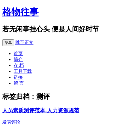
格物往事
若无闲事挂心头 便是人间好时节
跳至正文
菜单
首页
简介
存 档
工具下载
链接
留 言
标签归档：
测评
人员素质测评范本-人力资源规范
发表评论