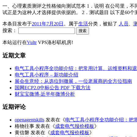
一、心理素质测评之性格倾向测试范本 1．说明 在公司里，
试正是为这种人才选择提供依据的。 2．测试题目 以下是60个测试
本条目发布于
2011年7月20日
。属于
生活
分类，被贴了
人员
、
搜索：
本站运行在
Vultr
VPS洛杉矶机房!
近期文章
电气工具小程序全功能介绍：把常用计算、运维资料和退
电气工具小程序 – 新功能介绍
展会生意经：从选位到撤展，一位老展商的全方位指南
国网ECP2.0中标公告 PDF 下载方法
财宝宝微博-近半年微博分析
近期评论
openagentskills
发表在《
电气工具小程序全功能介绍：把
格物往事
发表在《
成套电气报价模板
》
黄信磐
发表在《
成套电气报价模板
》