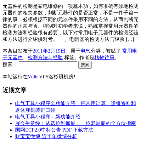
元器件的检测是家电维修的一项基本功，如何准确有效地检测
元器件的相关参数，判断元器件的是否正常，不是一件千篇一
律的事，必须根据不同的元器件采用不同的方法，从而判断元
器件的正常与否。特别对初学者来说，熟练掌握常用元器件的
检测方法和经验很有必要，以下对常用电子元器件的检测经验
和方法进行介绍供对考。 一、电阻器的检测方法与经验 […]
本条目发布于
2011年2月19日
。属于
电气
分类，被贴了
常用电
子元器件
、
检测方法与经验
标签。
作者是
格物往事
。
搜索：
本站运行在
Vultr
VPS洛杉矶机房!
近期文章
电气工具小程序全功能介绍：把常用计算、运维资料和
退休规划装进口袋
电气工具小程序 – 新功能介绍
展会生意经：从选位到撤展，一位老展商的全方位指南
国网ECP2.0中标公告 PDF 下载方法
财宝宝微博-近半年微博分析