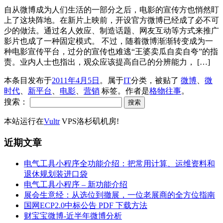
自从微博成为人们生活的一部分之后，电影的宣传方也悄然盯
上了这块阵地。在新片上映前，开设官方微博已经成了必不可
少的做法。通过名人效应、制造话题、网友互动等方式来推广
影片也成了一种固定模式。 不过，随着微博渐渐转变成为一
种电影宣传平台，过分的宣传也难逃“王婆卖瓜自卖自夸”的指
责。业内人士也指出，观众应该提高自己的分辨能力， […]
本条目发布于
2011年4月5日
。属于
IT
分类，被贴了
微博
、
微
时代
、
新平台
、
电影
、
营销
标签。
作者是
格物往事
。
搜索：
本站运行在
Vultr
VPS洛杉矶机房!
近期文章
电气工具小程序全功能介绍：把常用计算、运维资料和
退休规划装进口袋
电气工具小程序 – 新功能介绍
展会生意经：从选位到撤展，一位老展商的全方位指南
国网ECP2.0中标公告 PDF 下载方法
财宝宝微博-近半年微博分析