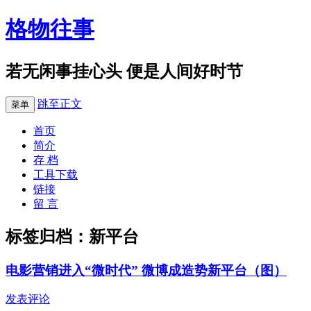
格物往事
若无闲事挂心头 便是人间好时节
跳至正文
菜单
首页
简介
存 档
工具下载
链接
留 言
标签归档：
新平台
电影营销进入“微时代” 微博成造势新平台（图）
发表评论