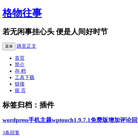
格物往事
若无闲事挂心头 便是人间好时节
跳至正文
菜单
首页
简介
存 档
工具下载
链接
留 言
标签归档：
插件
wordpress手机主题wptouch1.9.7.1免费版增加评
3条回复