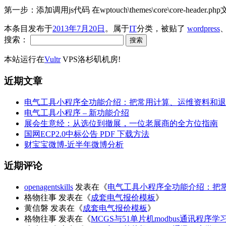
第一步：添加调用js代码 在wptouch\themes\core\core-header.ph
本条目发布于
2013年7月20日
。属于
IT
分类，被贴了
wordpress
搜索：
本站运行在
Vultr
VPS洛杉矶机房!
近期文章
电气工具小程序全功能介绍：把常用计算、运维资料和退
电气工具小程序 – 新功能介绍
展会生意经：从选位到撤展，一位老展商的全方位指南
国网ECP2.0中标公告 PDF 下载方法
财宝宝微博-近半年微博分析
近期评论
openagentskills
发表在《
电气工具小程序全功能介绍：把
格物往事
发表在《
成套电气报价模板
》
黄信磐
发表在《
成套电气报价模板
》
格物往事
发表在《
MCGS与51单片机modbus通讯程序学