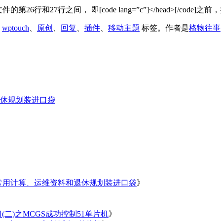
p文件的第26行和27行之间， 即[code lang=”c”]</head>[/code]之前，插
、
wptouch
、
原创
、
回复
、
插件
、
移动主题
标签。
作者是
格物往事
休规划装进口袋
常用计算、运维资料和退休规划装进口袋
》
习(二)之MCGS成功控制51单片机
》