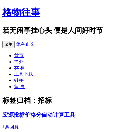
格物往事
若无闲事挂心头 便是人间好时节
跳至正文
菜单
首页
简介
存 档
工具下载
链接
留 言
标签归档：
招标
宏源投标价格分自动计算工具
1条回复