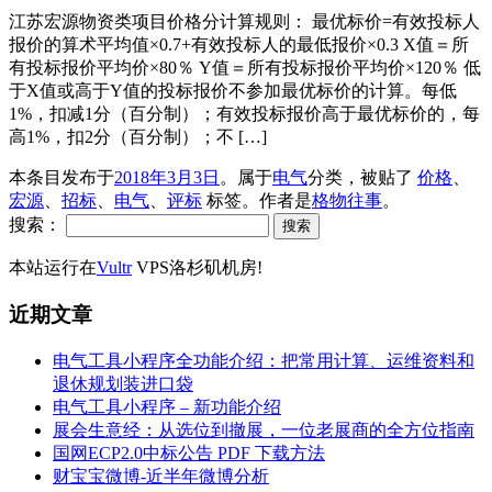
江苏宏源物资类项目价格分计算规则： 最优标价=有效投标人
报价的算术平均值×0.7+有效投标人的最低报价×0.3 X值＝所
有投标报价平均价×80％ Y值＝所有投标报价平均价×120％ 低
于X值或高于Y值的投标报价不参加最优标价的计算。每低
1%，扣减1分（百分制）；有效投标报价高于最优标价的，每
高1%，扣2分（百分制）；不 […]
本条目发布于
2018年3月3日
。属于
电气
分类，被贴了
价格
、
宏源
、
招标
、
电气
、
评标
标签。
作者是
格物往事
。
搜索：
本站运行在
Vultr
VPS洛杉矶机房!
近期文章
电气工具小程序全功能介绍：把常用计算、运维资料和
退休规划装进口袋
电气工具小程序 – 新功能介绍
展会生意经：从选位到撤展，一位老展商的全方位指南
国网ECP2.0中标公告 PDF 下载方法
财宝宝微博-近半年微博分析